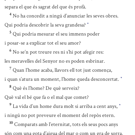
separa el que és sagrat del que és profà.
4
No ha concedit a ningú d’anunciar les seves obres.
Qui podria descobrir la seva grandesa?
*
5
Qui podria mesurar el seu immens poder
i posar-se a explicar tot el seu amor?
6
No se’n pot treure res ni s’hi pot afegir res:
les meravelles del Senyor no es poden esbrinar.
7
Quan l’home acaba, llavors ell tot just comença,
i quan s’atura un moment, l’home queda desconcertat.
*
8
Què és l’home? De què serveix?
Què val el bé que fa o el mal que comet?
9
La vida d’un home dura molt si arriba a cent anys,
*
i ningú no pot preveure el moment del repòs etern.
10
Comparats amb l’eternitat, tots els seus pocs anys
són com una gota d’aigua del mar o com un gra de sorra.