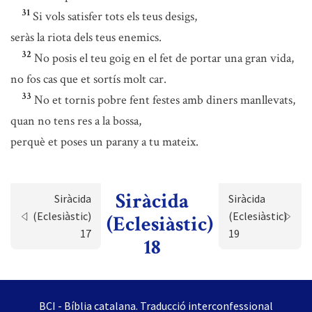
31
Si vols satisfer tots els teus desigs,
seràs la riota dels teus enemics.
32
No posis el teu goig en el fet de portar una gran vida,
no fos cas que et sortís molt car.
33
No et tornis pobre fent festes amb diners manllevats,
quan no tens res a la bossa,
perquè et poses un parany a tu mateix.
Siràcida
Siràcida
Siràcida
(Eclesiàstic)
(Eclesiàstic)
(Eclesiàstic)
17
19
18
BCI - Bíblia catalana. Traducció interconfessional