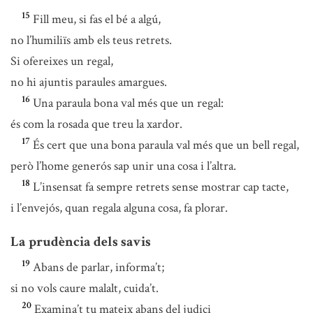
15
Fill meu, si fas el bé a algú,
no l’humiliïs amb els teus retrets.
Si ofereixes un regal,
no hi ajuntis paraules amargues.
16
Una paraula bona val més que un regal:
és com la rosada que treu la xardor.
17
És cert que una bona paraula val més que un bell regal,
però l’home generós sap unir una cosa i l’altra.
18
L’insensat fa sempre retrets sense mostrar cap tacte,
i l’envejós, quan regala alguna cosa, fa plorar.
La prudència dels savis
19
Abans de parlar, informa’t;
si no vols caure malalt, cuida’t.
20
Examina’t tu mateix abans del judici