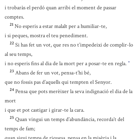
i trobaràs el perdó quan arribi el moment de passar
comptes.
21
No esperis a estar malalt per a humiliar-te,
i si peques, mostra el teu penediment.
22
Si has fet un vot, que res no t’impedeixi de complir-lo
al seu temps,
i no esperis fins al dia de la mort per a posar-te en regla.
*
23
Abans de fer un vot, pensa-t’hi bé,
que no fossis pas d’aquells qui tempten el Senyor.
24
Pensa que pots merèixer la seva indignació el dia de la
mort
i que et pot castigar i girar-te la cara.
25
Quan vingui un temps d’abundància, recorda’t del
temps de fam;
quan sigui temps de riquesa, pensa en la misèria i la