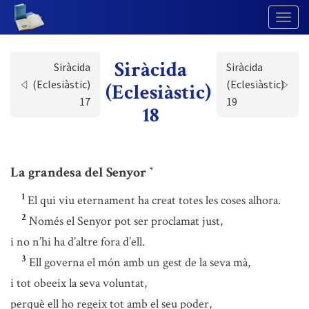
Togg
Navig
Siràcida
Siràcida
Siràcida
(Eclesiàstic)
(Eclesiàstic)
(Eclesiàstic)
17
19
18
La grandesa del Senyor
*
1
El qui viu eternament ha creat totes les coses alhora.
2
Només el Senyor pot ser proclamat just,
i no n’hi ha d’altre fora d’ell.
3
Ell governa el món amb un gest de la seva mà,
i tot obeeix la seva voluntat,
perquè ell ho regeix tot amb el seu poder,