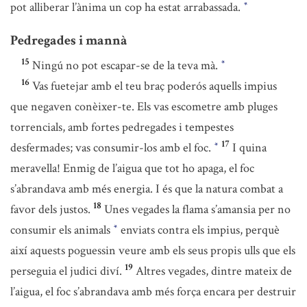
pot alliberar l’ànima un cop ha estat arrabassada.
*
Pedregades i mannà
15
Ningú no pot escapar-se de la teva mà.
*
16
Vas fuetejar amb el teu braç poderós aquells impius
que negaven conèixer-te. Els vas escometre amb pluges
torrencials, amb fortes pedregades i tempestes
17
desfermades; vas consumir-los amb el foc.
I quina
*
meravella! Enmig de l’aigua que tot ho apaga, el foc
s’abrandava amb més energia. I és que la natura combat a
18
favor dels justos.
Unes vegades la flama s’amansia per no
consumir els animals
enviats contra els impius, perquè
*
així aquests poguessin veure amb els seus propis ulls que els
19
perseguia el judici diví.
Altres vegades, dintre mateix de
l’aigua, el foc s’abrandava amb més força encara per destruir