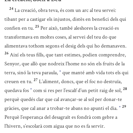
24
La creació, obra teva, és com un arc al teu servei:
tibant per a castigar els injustos, distès en benefici dels qui
25
confien en tu.
Per això, també aleshores la creació es
transformava en moltes coses, al servei del teu do que
alimentava tothom segons el desig dels qui ho demanaven.
26
Així els teus fills, que tant estimes, podien comprendre,
Senyor, que allò que nodreix l’home no són els fruits de la
terra, sinó la teva paraula,
que manté amb vida tots els qui
*
27
creuen en tu.
L’aliment, doncs, que el foc no destruïa,
28
quedava fos
com si res per l’escalf d’un petit raig de sol,
*
perquè quedés clar que cal avançar-se al sol per donar-te
29
gràcies, que cal anar a trobar-te abans no apunti el dia.
*
Perquè l’esperança del desagraït es fondrà com gebre a
l’hivern, s’escolarà com aigua que no es fa servir.