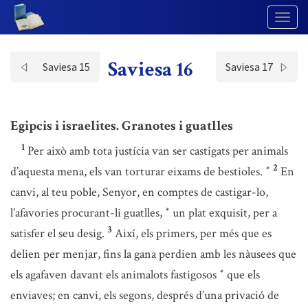
Togg
Navig
Saviesa 16
Saviesa 15
Saviesa 17
Egipcis i israelites. Granotes i guatlles
1
Per això amb tota justícia van ser castigats per animals
2
d’aquesta mena, els van torturar eixams de bestioles.
En
*
canvi, al teu poble, Senyor, en comptes de castigar-lo,
l’afavories procurant-li guatlles,
un plat exquisit, per a
*
3
satisfer el seu desig.
Així, els primers, per més que es
delien per menjar, fins la gana perdien amb les nàusees que
els agafaven davant els animalots fastigosos
que els
*
enviaves; en canvi, els segons, després d’una privació de