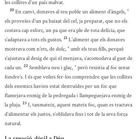
les collites d’un país malvat.
20
En canvi, donaves al teu poble un aliment d’àngels,
*
els proveïes d’un pa baixat del cel, ja preparat, que no els
costava cap esforç, un pa que era ple de tota delícia, que
21
s’adaptava a tots els gustos.
L’aliment que els donaves
mostrava com n’ets, de dolç,
amb els teus fills, perquè
*
s’ajustava al desig de qui el menjava, s’acomodava al gust de
22
cada un.
Semblava neu i glaç,
però resistia al foc sense
*
fondre’s. I és que volies fer-los comprendre que les collites
dels enemics havien estat destruïdes per un foc que
flamejava enmig de la pedregada i llampeguejava enmig de
23
la pluja.
I, tanmateix, aquest mateix foc, quan es tractava
d’alimentar els justos, s’oblidava fins i tot de la seva força
natural.
La creació, dòcil a Déu