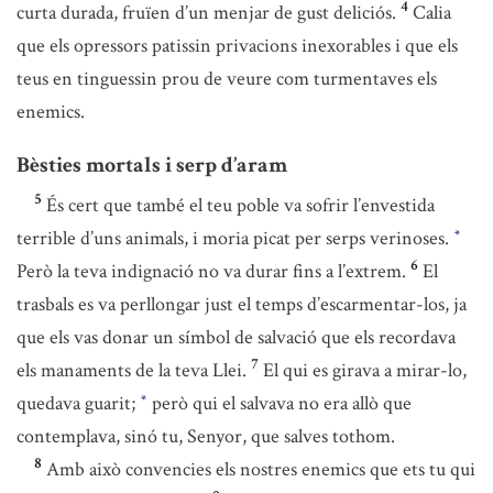
4
curta durada, fruïen d’un menjar de gust deliciós.
Calia
que els opressors patissin privacions inexorables i que els
teus en tinguessin prou de veure com turmentaves els
enemics.
Bèsties mortals i serp d’aram
5
És cert que també el teu poble va sofrir l’envestida
terrible d’uns animals, i moria picat per serps verinoses.
*
6
Però la teva indignació no va durar fins a l’extrem.
El
trasbals es va perllongar just el temps d’escarmentar-los, ja
que els vas donar un símbol de salvació que els recordava
7
els manaments de la teva Llei.
El qui es girava a mirar-lo,
quedava guarit;
però qui el salvava no era allò que
*
contemplava, sinó tu, Senyor, que salves tothom.
8
Amb això convencies els nostres enemics que ets tu qui