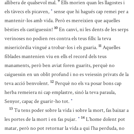
9
allibera de qualsevol mal.
Ells morien quan les llagostes i
els tàvecs els picaven,
sense que hi hagués cap remei per a
*
mantenir-los amb vida. Però es mereixien que aquelles
10
bèsties els castiguessin!
En canvi, ni les dents de les serps
verinoses no podien res contra els teus fills: la teva
11
misericòrdia vingué a trobar-los i els guaria.
Aquelles
fiblades mantenien viu en ells el record dels teus
manaments, però ben aviat foren guarits, perquè no
caiguessin en un oblit profund i no es veiessin privats de la
12
teva acció benvolent.
Perquè no els va posar bons cap
herba remeiera ni cap emplastre, sinó la teva paraula,
Senyor, capaç de guarir-ho tot.
*
13
Tu tens poder sobre la vida i sobre la mort, fas baixar a
14
les portes de la mort i en fas pujar.
L’home dolent pot
*
matar, però no pot retornar la vida a qui l’ha perduda, no