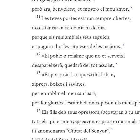
però ara, benvolent, et mostro el meu amor.
*
11
Les teves portes estaran sempre obertes,
no es tancaran ni de nit ni de dia,
perquè els reis amb els seus seguicis
et puguin dur les riqueses de les nacions.
*
12
»El poble o reialme que no et serveixi
desapareixerà, quedarà del tot assolat.
*
13
»Et portaran la riquesa del Líban,
xiprers, boixos i savines,
per ennoblir el meu santuari,
per fer gloriós l’escambell on reposen els meus p
14
Els fills dels teus opressors s’acostaran a tu 
tots els qui et menyspreaven es prosternaran als 
i t’anomenaran “Ciutat del Senyor”,
*