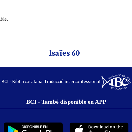
ble.
Isaïes 60
BCI - Bíblia catalana. Traducció interconfessional
BCI - També disponible en APP