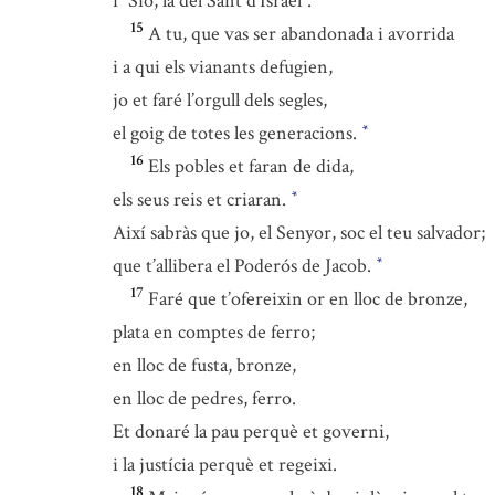
i “Sió, la del Sant d’Israel”.
15
A tu, que vas ser abandonada i avorrida
i a qui els vianants defugien,
jo et faré l’orgull dels segles,
el goig de totes les generacions.
*
16
Els pobles et faran de dida,
els seus reis et criaran.
*
Així sabràs que jo, el Senyor, soc el teu salvador;
que t’allibera el Poderós de Jacob.
*
17
Faré que t’ofereixin or en lloc de bronze,
plata en comptes de ferro;
en lloc de fusta, bronze,
en lloc de pedres, ferro.
Et donaré la pau perquè et governi,
i la justícia perquè et regeixi.
18