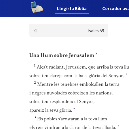
Llegir la Bíblia
Cercador av
Isaïes 59
Una llum sobre Jerusalem
*
1
Alça’t radiant, Jerusalem, que arriba la teva ll
sobre teu clareja com l’alba la glòria del Senyor.
*
2
Mentre les tenebres embolcallen la terra
i negres nuvolades cobreixen les nacions,
sobre teu resplendeix el Senyor,
apareix la seva glòria.
*
3
Els pobles s’acostaran a la teva llum,
els reis vindran a la claror de la teva albada.
*