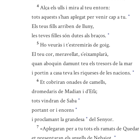
4
Alça els ulls i mira al teu entorn:
tots aquests s’han aplegat per venir cap a tu.
*
Els teus fills arriben de lluny,
les teves filles són dutes als braços.
*
5
Ho veuràs i t’estremiràs de goig.
El teu cor, meravellat, s’eixamplarà,
quan aboquin damunt teu els tresors de la mar
i portin a casa teva les riqueses de les nacions.
*
6
Et cobriran onades de camells,
dromedaris de Madian i d’Efà;
tots vindran de Saba
*
portant or i encens
*
i proclamant la grandesa
del Senyor.
*
7
«Aplegaran per a tu tots els ramats de Quedar
et presentaran els anyells de Nebaiot.
*