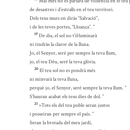
Mai més no es parlarà de violència en el teu 
de desastres i d’estralls en el teu territori.
Dels teus murs en diràs “Salvació”,
i de les teves portes, “Lloança”.
*
19
De dia, el sol no t’il·luminarà
ni tindràs la claror de la lluna.
Jo, el Senyor, seré per sempre la teva llum,
jo, el teu Déu, seré la teva glòria.
20
El teu sol no es pondrà més
ni minvarà la teva lluna,
perquè jo, el Senyor, seré sempre la teva llum.
*
S’hauran acabat els teus dies de dol.
*
21
»Tots els del teu poble seran justos
i posseiran per sempre el país.
*
Seran la brotada del meu jardí,