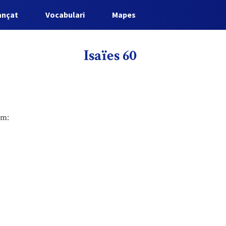
ançat
Vocabulari
Mapes
Isaïes 60
um: