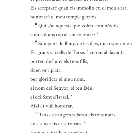
Els acceptaré quan els immolin en el meu altar,
honoraré el meu temple gloriós.
8
Qui són aquests que volen com núvols,
com coloms cap al seu colomar?
*
9
Són gent de lluny, de les illes, que esperen e
Els grans vaixells de Tarsis
venen al davant:
*
porten de lluny els teus fills,
duen or i plata
per glorificar el meu nom,
el nom del Senyor, el teu Déu,
el del Sant d’Israel.
*
Així et vull honorar.
10
Uns estrangers refaran els teus murs,
i els seus reis et serviran.
*
Indignat, jo t’havia malferit,