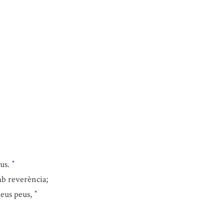
eus.
*
amb reverència;
teus peus,
*