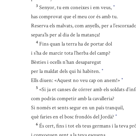
3
Senyor, tu em coneixes i em veus,
*
has comprovat que el meu cor és amb tu.
Reserva els malvats, com anyells, per a l’escorxado
separa’ls per al dia de la matança!
4
Fins quan la terra ha de portar dol
i s’ha de marcir tota l’herba del camp?
Bèsties i ocells n’han desaparegut
per la maldat dels qui hi habiten.
*
Ells diuen: «Aquest no veu cap on anem!»
*
5
«Si ja et canses de córrer amb els soldats d’inf
com podràs competir amb la cavalleria?
Si només et sents segur en un país tranquil,
què faries en el bosc frondós del Jordà?
*
6
És cert, fins i tot els teus germans i la teva pr
i convoquen gent a la teva esquena.