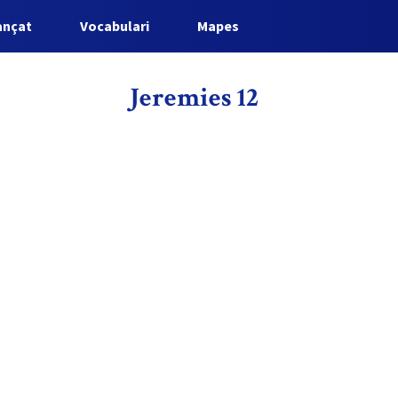
ançat
Vocabulari
Mapes
Jeremies 12