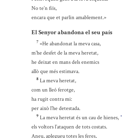
No te’n fiïs,
encara que et parlin amablement.»
El Senyor abandona el seu país
7
«He abandonat la meva casa,
m’he desfet de la meva heretat,
he deixat en mans dels enemics
allò que més estimava.
8
La meva heretat,
com un lleó ferotge,
ha rugit contra mi:
per això l’he detestada.
9
La meva heretat és un cau de hienes,
*
els voltors l’ataquen de tots costats.
Aneu, aplegueu totes les feres,