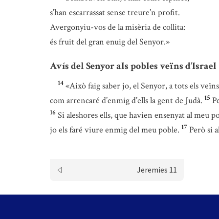
s’han escarrassat sense treure’n profit.
Avergonyiu-vos de la misèria de collita:
és fruit del gran enuig del Senyor.»
Avís del Senyor als pobles veïns d’Israel
14
«Això faig saber jo, el Senyor, a tots els veïn
15
com arrencaré d’enmig d’ells la gent de Judà.
Pe
16
Si aleshores ells, que havien ensenyat al meu p
17
jo els faré viure enmig del meu poble.
Però si a
Jeremies 11