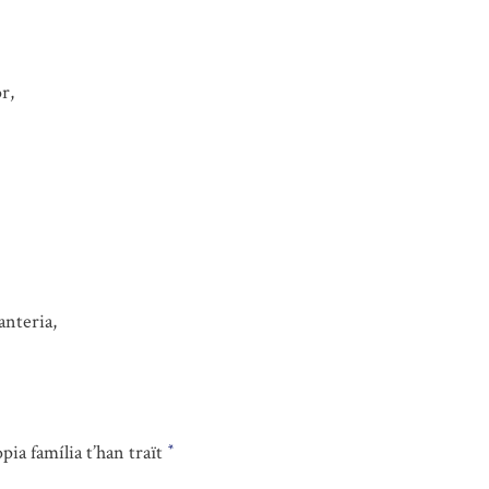
r,
anteria,
òpia família t’han traït
*