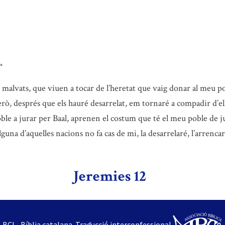
*
s malvats, que viuen a tocar de l’heretat que vaig donar al meu pob
rò, després que els hauré desarrelat, em tornaré a compadir d’ells 
oble a jurar per Baal, aprenen el costum que té el meu poble de j
lguna d’aquelles nacions no fa cas de mi, la desarrelaré, l’arrencar
Jeremies 12
BCI - Bíblia catalana. Traducció interconfessional