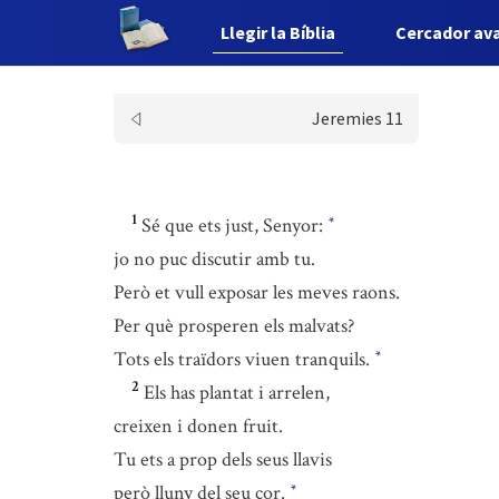
Llegir la Bíblia
Cercador av
Jeremies 11
1
Sé que ets just, Senyor:
*
jo no puc discutir amb tu.
Però et vull exposar les meves raons.
Per què prosperen els malvats?
Tots els traïdors viuen tranquils.
*
2
Els has plantat i arrelen,
creixen i donen fruit.
Tu ets a prop dels seus llavis
però lluny del seu cor.
*