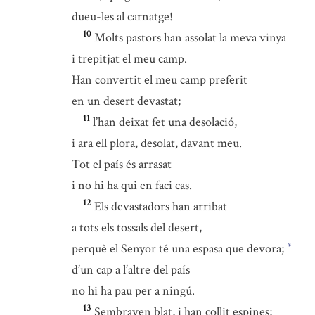
dueu-les al carnatge!
10
Molts pastors han assolat la meva vinya
i trepitjat el meu camp.
Han convertit el meu camp preferit
en un desert devastat;
11
l’han deixat fet una desolació,
i ara ell plora, desolat, davant meu.
Tot el país és arrasat
i no hi ha qui en faci cas.
12
Els devastadors han arribat
a tots els tossals del desert,
perquè el Senyor té una espasa que devora;
*
d’un cap a l’altre del país
no hi ha pau per a ningú.
13
Sembraven blat, i han collit espines;