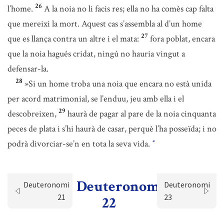
26
l’home.
A la noia no li facis res; ella no ha comès cap falta
que mereixi la mort. Aquest cas s’assembla al d’un home
27
que es llança contra un altre i el mata:
fora poblat, encara
que la noia hagués cridat, ningú no hauria vingut a
defensar-la.
28
»Si un home troba una noia que encara no està unida
per acord matrimonial, se l’enduu, jeu amb ella i el
29
descobreixen,
haurà de pagar al pare de la noia cinquanta
peces de plata i s’hi haurà de casar, perquè l’ha posseïda; i no
podrà divorciar-se’n en tota la seva vida.
*
Deuteronomi
Deuteronomi
Deuteronomi
21
23
22