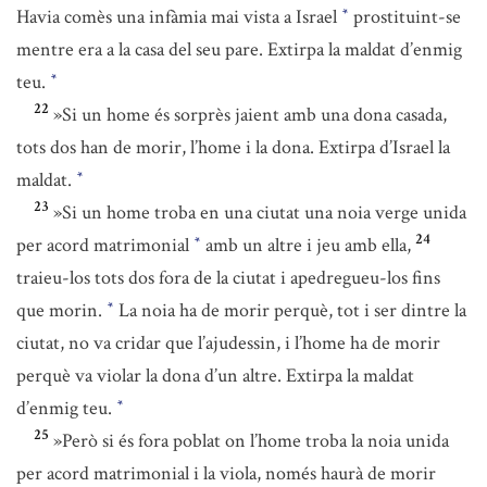
Havia comès una infàmia mai vista a Israel
prostituint-se
*
mentre era a la casa del seu pare. Extirpa la maldat d’enmig
teu.
*
22
»Si un home és sorprès jaient amb una dona casada,
tots dos han de morir, l’home i la dona. Extirpa d’Israel la
maldat.
*
23
»Si un home troba en una ciutat una noia verge unida
24
per acord matrimonial
amb un altre i jeu amb ella,
*
traieu-los tots dos fora de la ciutat i apedregueu-los fins
que morin.
La noia ha de morir perquè, tot i ser dintre la
*
ciutat, no va cridar que l’ajudessin, i l’home ha de morir
perquè va violar la dona d’un altre. Extirpa la maldat
d’enmig teu.
*
25
»Però si és fora poblat on l’home troba la noia unida
per acord matrimonial i la viola, només haurà de morir