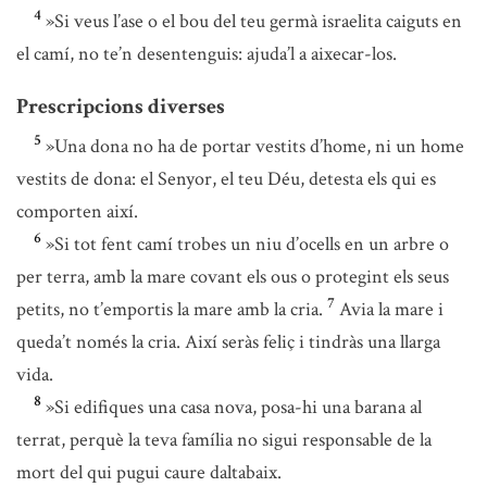
4
»Si veus l’ase o el bou del teu germà israelita caiguts en
el camí, no te’n desentenguis: ajuda’l a aixecar-los.
Prescripcions diverses
5
»Una dona no ha de portar vestits d’home, ni un home
vestits de dona: el Senyor, el teu Déu, detesta els qui es
comporten així.
6
»Si tot fent camí trobes un niu d’ocells en un arbre o
per terra, amb la mare covant els ous o protegint els seus
7
petits, no t’emportis la mare amb la cria.
Avia la mare i
queda’t només la cria. Així seràs feliç i tindràs una llarga
vida.
8
»Si edifiques una casa nova, posa-hi una barana al
terrat, perquè la teva família no sigui responsable de la
mort del qui pugui caure daltabaix.