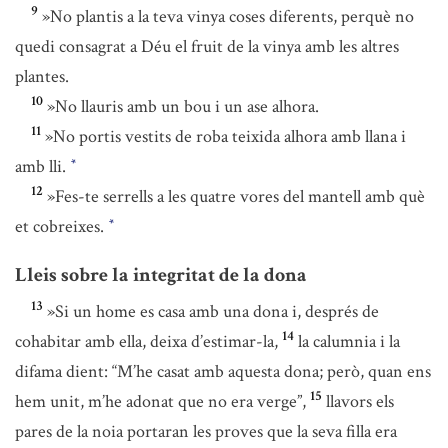
9
»No plantis a la teva vinya coses diferents, perquè no
quedi consagrat a Déu el fruit de la vinya amb les altres
plantes.
10
»No llauris amb un bou i un ase alhora.
11
»No portis vestits de roba teixida alhora amb llana i
amb lli.
*
12
»Fes-te serrells a les quatre vores del mantell amb què
et cobreixes.
*
Lleis sobre la integritat de la dona
13
»Si un home es casa amb una dona i, després de
14
cohabitar amb ella, deixa d’estimar-la,
la calumnia i la
difama dient: “M’he casat amb aquesta dona; però, quan ens
15
hem unit, m’he adonat que no era verge”,
llavors els
pares de la noia portaran les proves que la seva filla era