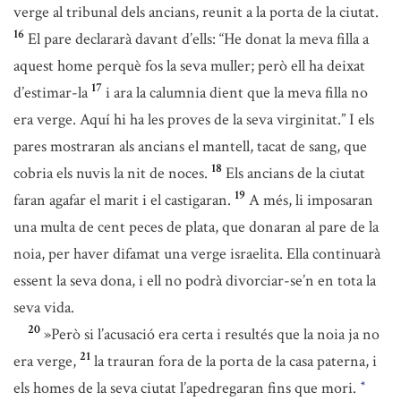
verge al tribunal dels ancians, reunit a la porta de la ciutat.
16
El pare declararà davant d’ells: “He donat la meva filla a
aquest home perquè fos la seva muller; però ell ha deixat
17
d’estimar-la
i ara la calumnia dient que la meva filla no
era verge. Aquí hi ha les proves de la seva virginitat.” I els
pares mostraran als ancians el mantell, tacat de sang, que
18
cobria els nuvis la nit de noces.
Els ancians de la ciutat
19
faran agafar el marit i el castigaran.
A més, li imposaran
una multa de cent peces de plata, que donaran al pare de la
noia, per haver difamat una verge israelita. Ella continuarà
essent la seva dona, i ell no podrà divorciar-se’n en tota la
seva vida.
20
»Però si l’acusació era certa i resultés que la noia ja no
21
era verge,
la trauran fora de la porta de la casa paterna, i
els homes de la seva ciutat l’apedregaran fins que mori.
*