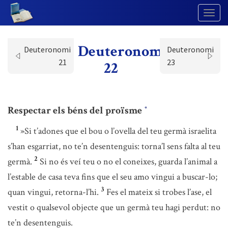
Togg
Navig
Deuteronomi
Deuteronomi
Deuteronomi
21
23
22
Respectar els béns del proïsme
*
1
»Si t’adones que el bou o l’ovella del teu germà israelita
s’han esgarriat, no te’n desentenguis: torna’l sens falta al teu
2
germà.
Si no és veí teu o no el coneixes, guarda l’animal a
l’estable de casa teva fins que el seu amo vingui a buscar-lo;
3
quan vingui, retorna-l’hi.
Fes el mateix si trobes l’ase, el
vestit o qualsevol objecte que un germà teu hagi perdut: no
te’n desentenguis.