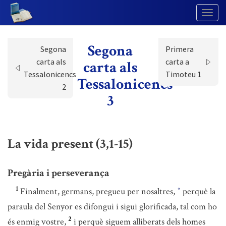
Togg
Navig
Segona
Segona
Primera
carta als
carta a
carta als
Tessalonicencs
Timoteu 1
Tessalonicencs
2
3
La vida present (3,1-15)
Pregària i perseverança
1
Finalment, germans, pregueu per nosaltres,
perquè la
*
paraula del Senyor es difongui i sigui glorificada, tal com ho
2
és enmig vostre,
i perquè siguem alliberats dels homes