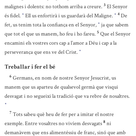
3
malignes i dolents: no tothom arriba a creure.
El Senyor
4
és fidel.
Ell us enfortirà i us guardarà del Maligne.
De
*
*
fet, us tenim tota la confiança en el Senyor,
ja que sabem
*
5
que tot el que us manem, ho feu i ho fareu.
Que el Senyor
encamini els vostres cors cap a l’amor a Déu i cap a la
perseverança que ens ve del Crist.
*
Treballar i fer el bé
6
Germans, en nom de nostre Senyor Jesucrist, us
manem que us aparteu de qualsevol germà que visqui
desvagat i no segueixi la tradició que va rebre de nosaltres.
*
7
Tots sabeu què heu de fer per a imitar el nostre
8
exemple. Entre vosaltres no vivíem desvagats
ni
demanàvem que ens alimentéssiu de franc, sinó que amb