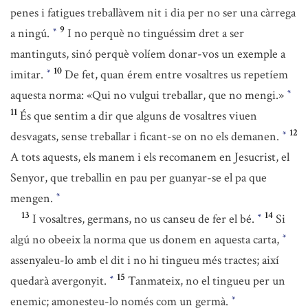
penes i fatigues treballàvem nit i dia per no ser una càrrega
9
a ningú.
I no perquè no tinguéssim dret a ser
*
mantinguts, sinó perquè volíem donar-vos un exemple a
10
imitar.
De fet, quan érem entre vosaltres us repetíem
*
aquesta norma: «Qui no vulgui treballar, que no mengi.»
*
11
És que sentim a dir que alguns de vosaltres viuen
12
desvagats, sense treballar i ficant-se on no els demanen.
*
A tots aquests, els manem i els recomanem en Jesucrist, el
Senyor, que treballin en pau per guanyar-se el pa que
mengen.
*
13
14
I vosaltres, germans, no us canseu de fer el bé.
Si
*
algú no obeeix la norma que us donem en aquesta carta,
*
assenyaleu-lo amb el dit i no hi tingueu més tractes; així
15
quedarà avergonyit.
Tanmateix, no el tingueu per un
*
enemic; amonesteu-lo només com un germà.
*