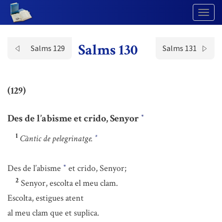
Togg
Navig
Salms 130
Salms 129
Salms 131
(129)
Des de l’abisme et crido, Senyor
*
1
Càntic de pelegrinatge.
*
Des de l’abisme
et crido, Senyor;
*
2
Senyor, escolta el meu clam.
Escolta, estigues atent
al meu clam que et suplica.