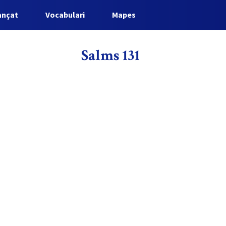
ançat
Vocabulari
Mapes
Salms 131