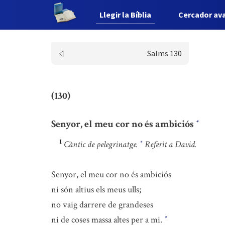
Llegir la Bíblia
Cercador av
Salms 130
(130)
Senyor, el meu cor no és ambiciós
*
1
Càntic de pelegrinatge.
Referit a David.
*
Senyor, el meu cor no és ambiciós
ni són altius els meus ulls;
no vaig darrere de grandeses
ni de coses massa altes per a mi.
*