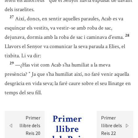
feien els amorreus
que el Senyor havia expulsat de davant
dels israelites.
27
Així, doncs, en sentir aquelles paraules, Acab es va
esquinçar els vestits, va vestir-se amb roba de sac,
28
dejunava, dormia amb la roba de sac i caminava d’esma.
Llavors el Senyor va comunicar la seva paraula a Elies, el
tixbita. Li va dir:
29
—¿Has vist com Acab s’ha humiliat a la meva
presència?
Ja que s’ha humiliat així, no faré venir aquella
*
desgràcia en vida seva; la faré caure sobre el seu llinatge en
temps del seu fill.
Primer
Primer
Primer
llibre dels
llibre dels
llibre
Reis 20
Reis 22