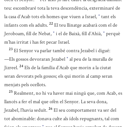
teu: escombraré tota la teva descendència, exterminaré de
la casa d’Acab tots els homes que viuen a Israel,
tant els
*
22
infants com els adults.
El teu llinatge acabarà com el de
Jeroboam, fill de Nebat,
i el de Baixà, fill d’Ahià,
perquè
*
*
m’has irritat i has fet pecar Israel.
23
El Senyor va parlar també contra Jezabel i digué:
—Els gossos devoraran Jezabel
al peu de la muralla de
*
24
Jizreel.
Els de la família d’Acab que morin a la ciutat
seran devorats pels gossos; els qui morin al camp seran
menjats pels ocellots.
25
Realment, no hi va haver mai ningú que, com Acab, es
llancés a fer el mal que ofèn el Senyor. La seva dona,
26
Jezabel, l’havia seduït.
El seu comportament va ser del
tot abominable: donava culte als ídols repugnants, tal com
*