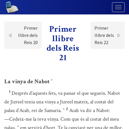
Togg
Navig
Primer
Primer
Primer
llibre dels
llibre dels
llibre
Reis 20
Reis 22
dels Reis
21
La vinya de Nabot
*
1
Després d’aquests fets, va passar el que segueix. Nabot
de Jizreel tenia una vinya a Jizreel mateix, al costat del
2
palau d’Acab, rei de Samaria.
Acab va dir a Nabot:
*
—Cedeix-me la teva vinya. Com que és al costat del meu
palau,
em servirà d’hort. Te la canviaré per una de millor,
*