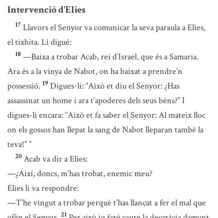
Intervenció d’Elies
17
Llavors el Senyor va comunicar la seva paraula a Elies,
el tixbita. Li digué:
18
—Baixa a trobar Acab, rei d’Israel, que és a Samaria.
Ara és a la vinya de Nabot, on ha baixat a prendre’n
19
possessió.
Digues-li: “Això et diu el Senyor: ¿Has
assassinat un home i ara t’apoderes dels seus béns?” I
digues-li encara: “Això et fa saber el Senyor: Al mateix lloc
on els gossos han llepat la sang de Nabot lleparan també la
teva!”
*
20
Acab va dir a Elies:
—¿Així, doncs, m’has trobat, enemic meu?
Elies li va respondre:
—T’he vingut a trobar perquè t’has llançat a fer el mal que
21
ofèn el Senyor.
Per això jo faré caure la desgràcia damunt