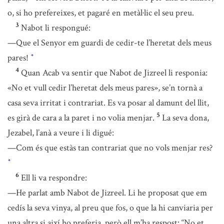
o, si ho prefereixes, et pagaré en metàl·lic el seu preu.
3
Nabot li respongué:
—Que el Senyor em guardi de cedir-te l’heretat dels meus
pares!
*
4
Quan Acab va sentir que Nabot de Jizreel li responia:
«No et vull cedir l’heretat dels meus pares», se’n tornà a
casa seva irritat i contrariat. Es va posar al damunt del llit,
5
es girà de cara a la paret i no volia menjar.
La seva dona,
Jezabel, l’anà a veure i li digué:
—Com és que estàs tan contrariat que no vols menjar res?
*
6
Ell li va respondre:
—He parlat amb Nabot de Jizreel. Li he proposat que em
cedís la seva vinya, al preu que fos, o que la hi canviaria per
una altra si així ho preferia, però ell m’ha respost: “No et