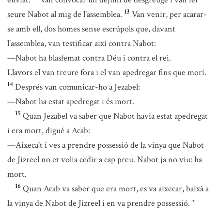
13
seure Nabot al mig de l’assemblea.
Van venir, per acarar-
se amb ell, dos homes sense escrúpols que, davant
l’assemblea, van testificar així contra Nabot:
—Nabot ha blasfemat contra Déu i contra el rei.
Llavors el van treure fora i el van apedregar fins que morí.
14
Després van comunicar-ho a Jezabel:
—Nabot ha estat apedregat i és mort.
15
Quan Jezabel va saber que Nabot havia estat apedregat
i era mort, digué a Acab:
—Aixeca’t i ves a prendre possessió de la vinya que Nabot
de Jizreel no et volia cedir a cap preu. Nabot ja no viu: ha
mort.
16
Quan Acab va saber que era mort, es va aixecar, baixà a
la vinya de Nabot de Jizreel i en va prendre possessió.
*