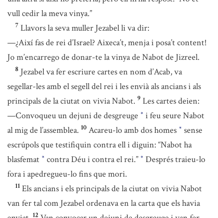
vull cedir la meva vinya.”
7
Llavors la seva muller Jezabel li va dir:
—¿Així fas de rei d’Israel? Aixeca’t, menja i posa’t content!
Jo m’encarrego de donar-te la vinya de Nabot de Jizreel.
8
Jezabel va fer escriure cartes en nom d’Acab, va
segellar-les amb el segell del rei i les envià als ancians i als
9
principals de la ciutat on vivia Nabot.
Les cartes deien:
—Convoqueu un dejuni de desgreuge
i feu seure Nabot
*
10
al mig de l’assemblea.
Acareu-lo amb dos homes
sense
*
escrúpols que testifiquin contra ell i diguin: “Nabot ha
blasfemat
contra Déu i contra el rei.”
Després traieu-lo
*
*
fora i apedregueu-lo fins que mori.
11
Els ancians i els principals de la ciutat on vivia Nabot
van fer tal com Jezabel ordenava en la carta que els havia
12
enviat.
Van convocar un dejuni de desgreuge i van fer