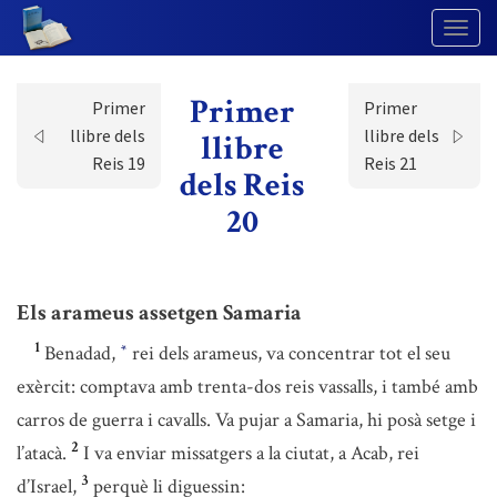
Togg
Navig
Primer
Primer
Primer
llibre dels
llibre dels
llibre
Reis 19
Reis 21
dels Reis
20
Els arameus assetgen Samaria
1
Benadad,
rei dels arameus, va concentrar tot el seu
*
exèrcit: comptava amb trenta-dos reis vassalls, i també amb
carros de guerra i cavalls. Va pujar a Samaria, hi posà setge i
2
l’atacà.
I va enviar missatgers a la ciutat, a Acab, rei
3
d’Israel,
perquè li diguessin: