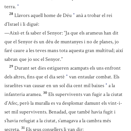
terra.
*
28
Llavors aquell home de Déu
anà a trobar el rei
*
d’Israel i li digué:
—Això et fa saber el Senyor: “Ja que els arameus han dit
que el Senyor és un déu de muntanyes i no de planes, jo
faré caure a les teves mans tota aquesta gran multitud; així
sabran que jo soc el Senyor.”
29
Durant set dies estigueren acampats els uns enfront
dels altres, fins que el dia setè
van entaular combat. Els
*
israelites van causar en un sol dia cent mil baixes
a la
*
30
infanteria aramea.
Els supervivents van fugir a la ciutat
d’Afec, però la muralla es va desplomar damunt els vint-i-
set mil supervivents. Benadad, que també havia fugit i
s’havia refugiat a la ciutat, s’amagava a la cambra més
31
secreta.
Els seus consellers li van dir: