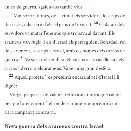
en so de guerra, agafeu-los també vius.
19
Van sortir, doncs, de la ciutat els servidors dels caps de
20
districte, i darrere d’ells el gros de l’exèrcit.
Cada un dels
servidors va matar l’enemic que trobava al davant. Els
arameus van fugir, i els d’Israel els perseguien. Benadad, rei
dels arameus, s’escapà a cavall, amb els homes dels carros de
21
guerra.
Va sortir el rei d’Israel, va atacar la cavalleria i els
carros i derrotà els arameus. Va ser una gran desfeta.
22
Aquell profeta
es presentà encara al rei d’Israel i li
*
digué:
—Vinga, prepara’t de valent, reflexiona i mira què cal fer,
perquè l’any vinent
el rei dels arameus emprendrà una
*
altra campanya contra tu.
Nova guerra dels arameus contra Israel