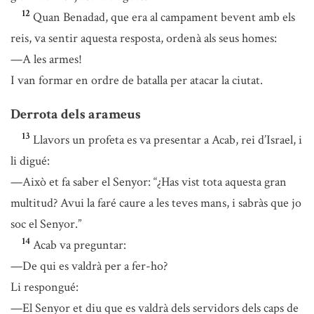
12
Quan Benadad, que era al campament bevent amb els
reis, va sentir aquesta resposta, ordenà als seus homes:
—A les armes!
I van formar en ordre de batalla per atacar la ciutat.
Derrota dels arameus
13
Llavors un profeta es va presentar a Acab, rei d’Israel, i
li digué:
—Això et fa saber el Senyor: “¿Has vist tota aquesta gran
multitud? Avui la faré caure a les teves mans, i sabràs que jo
soc el Senyor.”
14
Acab va preguntar:
—De qui es valdrà per a fer-ho?
Li respongué:
—El Senyor et diu que es valdrà dels servidors dels caps de