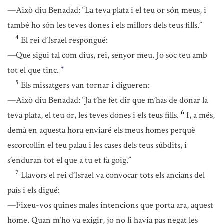
—Això diu Benadad: “La teva plata i el teu or són meus, i
també ho són les teves dones i els millors dels teus fills.”
4
El rei d’Israel respongué:
—Que sigui tal com dius, rei, senyor meu. Jo soc teu amb
tot el que tinc.
*
5
Els missatgers van tornar i digueren:
—Això diu Benadad: “Ja t’he fet dir que m’has de donar la
6
teva plata, el teu or, les teves dones i els teus fills.
I, a més,
demà en aquesta hora enviaré els meus homes perquè
escorcollin el teu palau i les cases dels teus súbdits, i
s’enduran tot el que a tu et fa goig.”
7
Llavors el rei d’Israel va convocar tots els ancians del
país i els digué:
—Fixeu-vos quines males intencions que porta ara, aquest
home. Quan m’ho va exigir, jo no li havia pas negat les