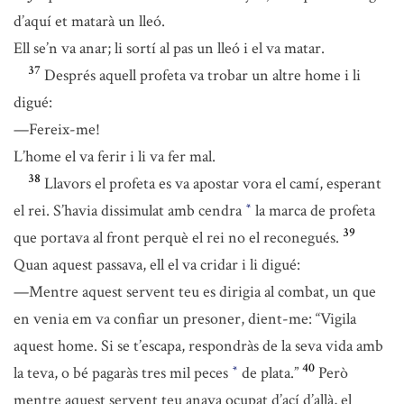
d’aquí et matarà un lleó.
Ell se’n va anar; li sortí al pas un lleó i el va matar.
37
Després aquell profeta va trobar un altre home i li
digué:
—Fereix-me!
L’home el va ferir i li va fer mal.
38
Llavors el profeta es va apostar vora el camí, esperant
el rei. S’havia dissimulat amb cendra
la marca de profeta
*
39
que portava al front perquè el rei no el reconegués.
Quan aquest passava, ell el va cridar i li digué:
—Mentre aquest servent teu es dirigia al combat, un que
en venia em va confiar un presoner, dient-me: “Vigila
aquest home. Si se t’escapa, respondràs de la seva vida amb
40
la teva, o bé pagaràs tres mil peces
de plata.”
Però
*
mentre aquest servent teu anava ocupat d’ací d’allà, el