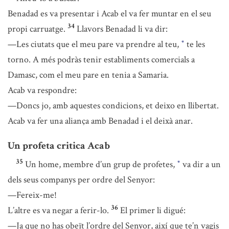
Benadad es va presentar i Acab el va fer muntar en el seu
34
propi carruatge.
Llavors Benadad li va dir:
—Les ciutats que el meu pare va prendre al teu,
te les
*
torno. A més podràs tenir establiments comercials a
Damasc, com el meu pare en tenia a Samaria.
Acab va respondre:
—Doncs jo, amb aquestes condicions, et deixo en llibertat.
Acab va fer una aliança amb Benadad i el deixà anar.
Un profeta critica Acab
35
Un home, membre d’un grup de profetes,
va dir a un
*
dels seus companys per ordre del Senyor:
—Fereix-me!
36
L’altre es va negar a ferir-lo.
El primer li digué:
—Ja que no has obeït l’ordre del Senyor, així que te’n vagis