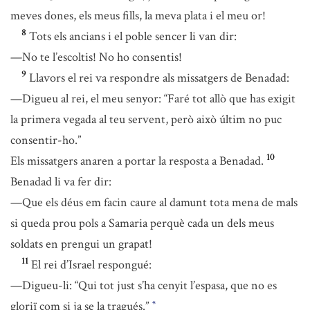
meves dones, els meus fills, la meva plata i el meu or!
8
Tots els ancians i el poble sencer li van dir:
—No te l’escoltis! No ho consentis!
9
Llavors el rei va respondre als missatgers de Benadad:
—Digueu al rei, el meu senyor: “Faré tot allò que has exigit
la primera vegada al teu servent, però això últim no puc
consentir-ho.”
10
Els missatgers anaren a portar la resposta a Benadad.
Benadad li va fer dir:
—Que els déus em facin caure al damunt tota mena de mals
si queda prou pols a Samaria perquè cada un dels meus
soldats en prengui un grapat!
11
El rei d’Israel respongué:
—Digueu-li: “Qui tot just s’ha cenyit l’espasa, que no es
gloriï com si ja se la tragués.”
*