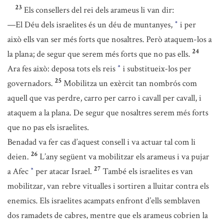
23
Els consellers del rei dels arameus li van dir:
—El Déu dels israelites és un déu de muntanyes,
i per
*
això ells van ser més forts que nosaltres. Però ataquem-los a
24
la plana; de segur que serem més forts que no pas ells.
Ara fes això: deposa tots els reis
i substitueix-los per
*
25
governadors.
Mobilitza un exèrcit tan nombrós com
aquell que vas perdre, carro per carro i cavall per cavall, i
ataquem a la plana. De segur que nosaltres serem més forts
que no pas els israelites.
Benadad va fer cas d’aquest consell i va actuar tal com li
26
deien.
L’any següent va mobilitzar els arameus i va pujar
27
a Afec
per atacar Israel.
També els israelites es van
*
mobilitzar, van rebre vitualles i sortiren a lluitar contra els
enemics. Els israelites acampats enfront d’ells semblaven
dos ramadets de cabres, mentre que els arameus cobrien la