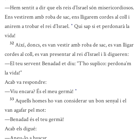
—Hem sentit a dir que els reis d’Israel són misericordiosos.
Ens vestirem amb roba de sac, ens lligarem cordes al coll i
anirem a trobar el rei d’Israel.
Qui sap si et perdonarà la
*
vida!
32
Així, doncs, es van vestir amb roba de sac, es van lligar
cordes al coll, es van presentar al rei d’Israel i li digueren:
—El teu servent Benadad et diu: “T’ho suplico: perdona’m
la vida!”
Acab va respondre:
—Viu encara? És el meu germà!
*
33
Aquells homes ho van considerar un bon senyal i el
van agafar pel mot:
—Benadad és el teu germà!
Acab els digué:
—Aneu-lo a buscar.