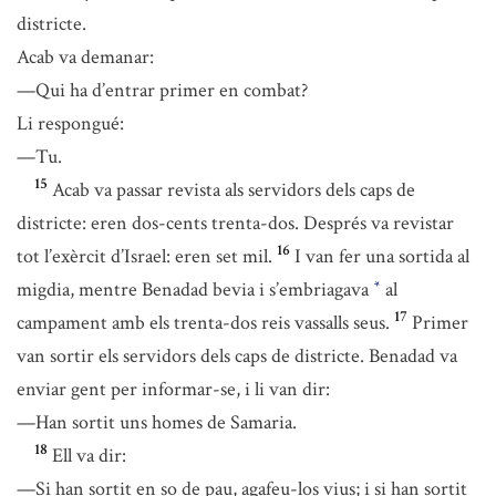
districte.
Acab va demanar:
—Qui ha d’entrar primer en combat?
Li respongué:
—Tu.
15
Acab va passar revista als servidors dels caps de
districte: eren dos-cents trenta-dos. Després va revistar
16
tot l’exèrcit d’Israel: eren set mil.
I van fer una sortida al
migdia, mentre Benadad bevia i s’embriagava
al
*
17
campament amb els trenta-dos reis vassalls seus.
Primer
van sortir els servidors dels caps de districte. Benadad va
enviar gent per informar-se, i li van dir:
—Han sortit uns homes de Samaria.
18
Ell va dir:
—Si han sortit en so de pau, agafeu-los vius; i si han sortit