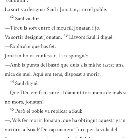
“tummim”.
La sort va designar Saül i Jonatan, i no el poble.
42
Saül va dir:
—Tireu la sort entre el meu fill Jonatan i jo.
43
Va sortir designat Jonatan.
Llavors Saül li digué:
—Explica’m què has fet.
Jonatan ho va confessar. Li respongué:
—Amb la punta del bastó que duia a la mà he tastat una
mica de mel. Aquí em tens, disposat a morir.
44
Saül digué:
—Que Déu em faci caure al damunt tota mena de mals si
no mors, Jonatan!
45
Però el poble va replicar a Saül:
—¿Vols fer morir Jonatan, que ha obtingut aquesta gran
victòria a Israel? De cap manera! Juro per la vida del