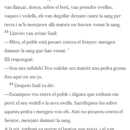
van llançar, doncs, sobre el botí, van prendre ovelles,
vaques i vedells, els van degollar deixant caure la sang per
terra i se’ls menjaren allà mateix on havien vessat la sang.
33
Llavors van avisar Saül:
—Mira, el poble està pecant contra el Senyor: mengen
damunt la sang que han vessat.
*
Ell respongué:
—Sou uns infidels! Feu rodolar ara mateix una pedra grossa
fins aquí on soc jo.
34
Després Saül va dir:
—Escampeu-vos entre el poble i digueu que tothom em
porti el seu vedell o la seva ovella. Sacrifiqueu-los sobre
aquesta pedra i mengeu-vos-els. Així no pecareu contra el
Senyor, menjant damunt la sang.
A la nit, tothom va portar el bestiar que tenia, i el van