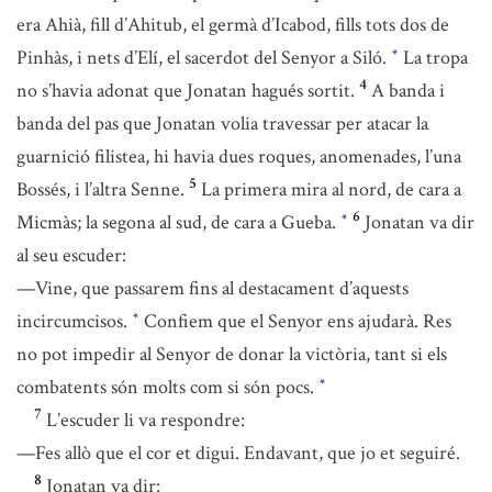
era Ahià, fill d’Ahitub, el germà d’Icabod, fills tots dos de
Pinhàs, i nets d’Elí, el sacerdot del Senyor a Siló.
La tropa
*
4
no s’havia adonat que Jonatan hagués sortit.
A banda i
banda del pas que Jonatan volia travessar per atacar la
guarnició filistea, hi havia dues roques, anomenades, l’una
5
Bossés, i l’altra Senne.
La primera mira al nord, de cara a
6
Micmàs; la segona al sud, de cara a Gueba.
Jonatan va dir
*
al seu escuder:
—Vine, que passarem fins al destacament d’aquests
incircumcisos.
Confiem que el Senyor ens ajudarà. Res
*
no pot impedir al Senyor de donar la victòria, tant si els
combatents són molts com si són pocs.
*
7
L’escuder li va respondre:
—Fes allò que el cor et digui. Endavant, que jo et seguiré.
8
Jonatan va dir: