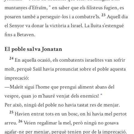
muntanyes d’Efraïm,
en saber que els filisteus fugien, es
*
23
posaren també a perseguir-los i a combatre’ls.
Aquell dia
el Senyor va donar la victòria a Israel. La lluita s’estengué
fins a Betaven.
El poble salva Jonatan
24
En aquella ocasió, els combatents israelites van sofrir
molt, perquè Saül havia pronunciat sobre el poble aquesta
imprecació:
—Maleït sigui l’home que prengui aliment abans del
vespre, quan jo m’hauré venjat dels enemics!
*
Per això, ningú del poble no havia tastat res de menjar.
25
Havien entrat tots en un bosc, on hi havia mel pertot
26
arreu.
Veien regalimar la mel, però ningú no gosava
agafar-ne per menjar, perquè tenien por de la imprecació.