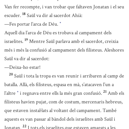
Van fer recompte, i van trobar que faltaven Jonatan i el seu
18
escuder.
Saül va dir al sacerdot Ahià:
—Fes portar l’arca de Déu.
*
Aquell dia l’arca de Déu es trobava al campament dels
19
israelites.
Mentre Saül parlava amb el sacerdot, creixia
més i més la confusió al campament dels filisteus. Aleshores
Saül va dir al sacerdot:
—Deixa-ho estar!
20
Saül i tota la tropa es van reunir i arribaren al camp de
batalla. Allà, els filisteus, espasa en mà, s’atacaven l’un a
21
l’altre
i regnava entre ells la més gran confusió.
Amb els
*
filisteus havien pujat, com de costum, mercenaris hebreus,
que estaven instal·lats al voltant del campament. També
aquests es van passar al bàndol dels israelites amb Saül i
22
Jonatan.
I tots els israelites que estaven amagats a les