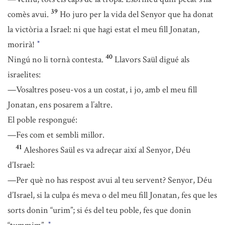
39
comès avui.
Ho juro per la vida del Senyor que ha donat
la victòria a Israel: ni que hagi estat el meu fill Jonatan,
morirà!
*
40
Ningú no li tornà contesta.
Llavors Saül digué als
israelites:
—Vosaltres poseu-vos a un costat, i jo, amb el meu fill
Jonatan, ens posarem a l’altre.
El poble respongué:
—Fes com et sembli millor.
41
Aleshores Saül es va adreçar així al Senyor, Déu
d’Israel:
—Per què no has respost avui al teu servent? Senyor, Déu
d’Israel, si la culpa és meva o del meu fill Jonatan, fes que les
sorts donin “urim”; si és del teu poble, fes que donin
*