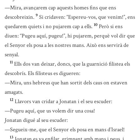
—Mira, avançarem cap aquests homes fins que ens
9
descobreixin.
Si cridaven: “Espereu-vos, que venim!”, ens
10
quedarem quiets i no pujarem cap a ells.
Però si ens
diuen: “Pugeu aquí, pugeu!”, hi pujarem, perquè vol dir que
el Senyor els posa a les nostres mans. Això ens servirà de
senyal.
11
Ells dos van deixar, doncs, que la guarnició filistea els
descobrís. Els filisteus es digueren:
—Mira, uns hebreus que han sortit dels caus on estaven
amagats.
12
Llavors van cridar a Jonatan i el seu escuder:
—Pugeu aquí, que us volem dir una cosa!
Jonatan digué al seu escuder:
—Segueix-me, que el Senyor els posa en mans d’Israel!
13
Jonatan es va enfilar, grimpant amb mans i peus, i