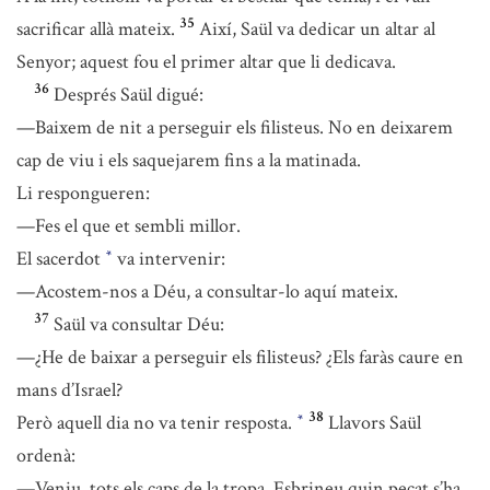
35
sacrificar allà mateix.
Així, Saül va dedicar un altar al
Senyor; aquest fou el primer altar que li dedicava.
36
Després Saül digué:
—Baixem de nit a perseguir els filisteus. No en deixarem
cap de viu i els saquejarem fins a la matinada.
Li respongueren:
—Fes el que et sembli millor.
El sacerdot
va intervenir:
*
—Acostem-nos a Déu, a consultar-lo aquí mateix.
37
Saül va consultar Déu:
—¿He de baixar a perseguir els filisteus? ¿Els faràs caure en
mans d’Israel?
38
Però aquell dia no va tenir resposta.
Llavors Saül
*
ordenà:
—Veniu, tots els caps de la tropa. Esbrineu quin pecat s’ha