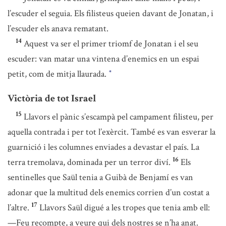
l’escuder el seguia. Els filisteus queien davant de Jonatan, i
l’escuder els anava rematant.
14
Aquest va ser el primer triomf de Jonatan i el seu
escuder: van matar una vintena d’enemics en un espai
petit, com de mitja llaurada.
*
Victòria de tot Israel
15
Llavors el pànic s’escampà pel campament filisteu, per
aquella contrada i per tot l’exèrcit. També es van esverar la
guarnició i les columnes enviades a devastar el país. La
16
terra tremolava, dominada per un terror diví.
Els
sentinelles que Saül tenia a Guibà de Benjamí es van
adonar que la multitud dels enemics corrien d’un costat a
17
l’altre.
Llavors Saül digué a les tropes que tenia amb ell:
—Feu recompte, a veure qui dels nostres se n’ha anat.