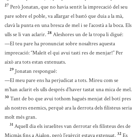
27
Però Jonatan, que no havia sentit la imprecació del seu
pare sobre el poble, va allargar el bastó que duia a la mà,
clavà la punta en una bresca de mel i se l’acostà a la boca. Els
28
ulls se li van aclarir.
Aleshores un de la tropa li digué:
—El teu pare ha pronunciat sobre nosaltres aquesta
imprecació: “Maleït el qui avui tasti res de menjar!” Per
això ara tots estan extenuats.
29
Jonatan respongué:
—El meu pare ens ha perjudicat a tots. Mireu com se
m’han aclarit els ulls després d’haver tastat una mica de mel.
30
Tant de bo que avui tothom hagués menjat del botí pres
als nostres enemics, perquè ara la derrota dels filisteus seria
molt més gran.
31
Aquell dia els israelites van derrotar els filisteus des de
32
Micmàs fins a Aialon, però l’exèrcit estava extenuat.
Es