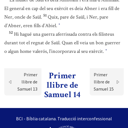
El general en cap del seu exèrcit es deia Abner i era fill de
51
Ner, oncle de Saül.
Quix, pare de Saül, i Ner, pare
d’Abner, eren fills d’Abiel.
*
52
Hi hagué una guerra aferrissada contra els filisteus
durant tot el regnat de Saül. Quan ell veia un bon guerrer
o algun home valerós, l’incorporava al seu exèrcit.
*
Primer
Primer
Primer
llibre de
llibre de
llibre de
Samuel 13
Samuel 15
Samuel 14
BCI - Bíblia catalana. Traducció interconfessional