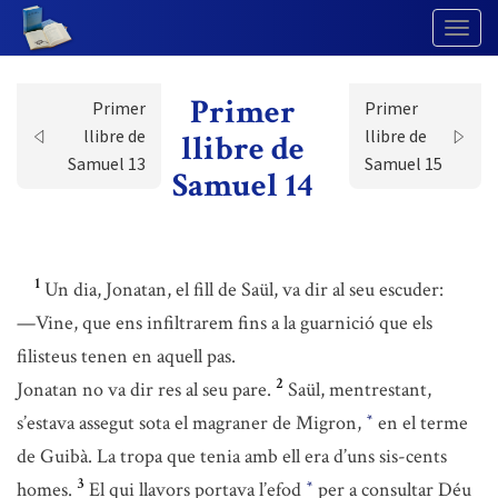
Togg
Navig
Primer
Primer
Primer
llibre de
llibre de
llibre de
Samuel 13
Samuel 15
Samuel 14
1
Un dia, Jonatan, el fill de Saül, va dir al seu escuder:
—Vine, que ens infiltrarem fins a la guarnició que els
filisteus tenen en aquell pas.
2
Jonatan no va dir res al seu pare.
Saül, mentrestant,
s’estava assegut sota el magraner de Migron,
en el terme
*
de Guibà. La tropa que tenia amb ell era d’uns sis-cents
3
homes.
El qui llavors portava l’efod
per a consultar Déu
*