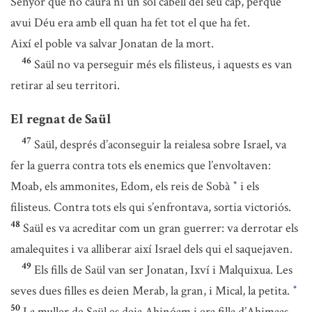
Senyor que no caurà ni un sol cabell del seu cap, perquè
avui Déu era amb ell quan ha fet tot el que ha fet.
Així el poble va salvar Jonatan de la mort.
46
Saül no va perseguir més els filisteus, i aquests es van
retirar al seu territori.
El regnat de Saül
47
Saül, després d’aconseguir la reialesa sobre Israel, va
fer la guerra contra tots els enemics que l’envoltaven:
Moab, els ammonites, Edom, els reis de Sobà
i els
*
filisteus. Contra tots els qui s’enfrontava, sortia victoriós.
48
Saül es va acreditar com un gran guerrer: va derrotar els
amalequites i va alliberar així Israel dels qui el saquejaven.
49
Els fills de Saül van ser Jonatan, Ixví i Malquixua. Les
seves dues filles es deien Merab, la gran, i Mical, la petita.
*
50
La muller de Saül es deia Ahinóam i era filla d’Ahimaas.