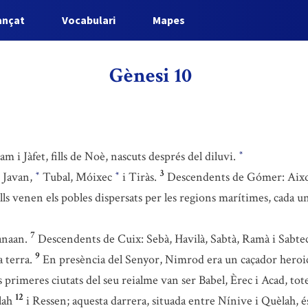
ançat
Vocabulari
Mapes
Gènesi 10
 i Jàfet, fills de Noè, nascuts després del diluvi.
*
3
 Javan,
Tubal, Móixec
i Tiràs.
Descendents de Gómer: Aixq
*
*
lls venen els pobles dispersats per les regions marítimes, cada u
7
anaan.
Descendents de Cuix: Sebà, Havilà, Sabtà, Ramà i Sabt
9
 terra.
En presència del Senyor, Nimrod era un caçador heroic.
 primeres ciutats del seu reialme van ser Babel, Èrec i Acad, tote
12
lah
i Ressen; aquesta darrera, situada entre Nínive i Quèlah, é