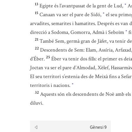
13
Egipte és l’avantpassat de la gent de Lud,
An
*
15
Canaan va ser el pare de Sidó,
el seu primog
*
arvadites, semarites i hamatites. Després es van d
direcció a Sodoma, Gomorra, Admà i Seboïm
fi
*
21
També Sem, germà gran de Jàfet, va tenir des
22
Descendents de Sem: Elam, Assíria, Arfaxad
25
d’Éber.
Éber va tenir dos fills: el primer es dei
Joctan va ser el pare d’Almodad, Xèlef, Hassarmàv
El seu territori s’estenia des de Meixà fins a Sefa
territoris i nacions.
*
32
Aquests són els descendents de Noè amb els se
diluvi.
Gènesi 9