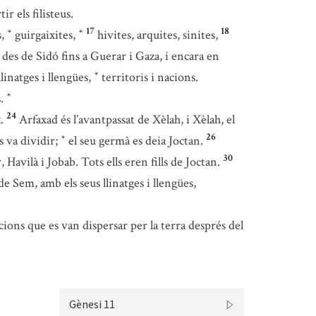
ir els filisteus.
17
18
s,
guirgaixites,
hivites, arquites, sinites,
*
*
e des de Sidó fins a Guerar i Gaza, i encara en
linatges i llengües,
territoris i nacions.
*
s.
*
24
.
Arfaxad és l’avantpassat de Xèlah, i Xèlah, el
26
es va dividir;
el seu germà es deia Joctan.
*
30
, Havilà i Jobab. Tots ells eren fills de Joctan.
e Sem, amb els seus llinatges i llengües,
cions que es van dispersar per la terra després del
Gènesi 11