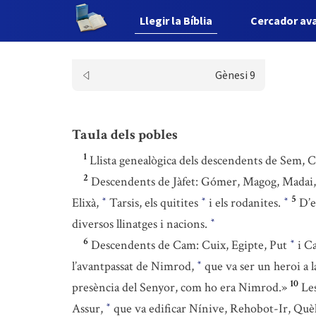
Llegir la Bíblia
Cercador av
Gènesi 9
Taula dels pobles
1
Llista genealògica dels descendents de Sem, Cam
2
Descendents de Jàfet: Gómer, Magog, Madai,
5
Elixà,
Tarsis, els quitites
i els rodanites.
D’e
*
*
*
diversos llinatges i nacions.
*
6
Descendents de Cam: Cuix, Egipte, Put
i C
*
l’avantpassat de Nimrod,
que va ser un heroi a la
*
10
presència del Senyor, com ho era Nimrod.»
Les
Assur,
que va edificar Nínive, Rehobot-Ir, Què
*