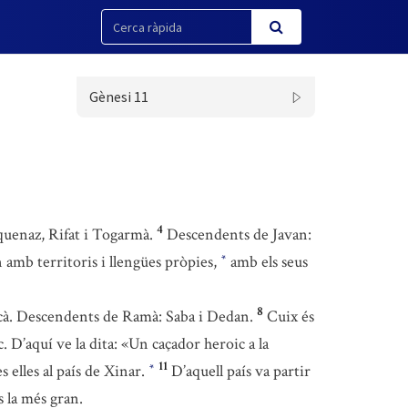
Gènesi 11
4
uenaz, Rifat i Togarmà.
Descendents de Javan:
n amb territoris i llengües pròpies,
amb els seus
*
8
ecà. Descendents de Ramà: Saba i Dedan.
Cuix és
 D’aquí ve la dita: «Un caçador heroic a la
11
s elles al país de Xinar.
D’aquell país va partir
*
s la més gran.