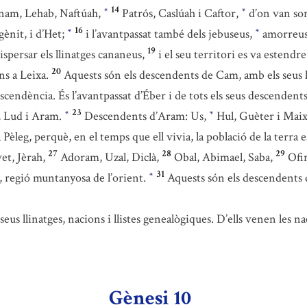
14
am, Lehab, Naftúah,
Patrós, Caslúah i Caftor,
d’on van sort
*
*
16
ènit, i d’Het;
i l’avantpassat també dels jebuseus,
amorreu
*
*
19
ispersar els llinatges cananeus,
i el seu territori es va estendr
20
ns a Leixa.
Aquests són els descendents de Cam, amb els seus l
cendència. És l’avantpassat d’Éber i de tots els seus descendent
23
, Lud i Aram.
Descendents d’Aram: Us,
Hul, Guèter i Maix
*
*
a Pèleg, perquè, en el temps que ell vivia, la població de la terra 
27
28
29
et, Jèrah,
Adoram, Uzal, Diclà,
Obal, Abimael, Saba,
Ofir
31
r, regió muntanyosa de l’orient.
Aquests són els descendents d
*
us llinatges, nacions i llistes genealògiques. D’ells venen les na
Gènesi 10