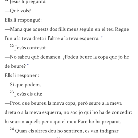
Jesús li preguntà:
—Què vols?
Ella li respongué:
—Mana que aquests dos fills meus seguin en el teu Regne
l’un a la teva dreta i l’altre a la teva esquerra.
*
22
Jesús contestà:
—No sabeu què demaneu. ¿Podeu beure la copa que jo he
de beure?
*
Ells li responen:
—Sí que podem.
23
Jesús els diu:
—Prou que beureu la meva copa, però seure a la meva
dreta o a la meva esquerra, no soc jo qui ho ha de concedir:
hi seuran aquells per a qui el meu Pare ho ha preparat.
24
Quan els altres deu ho sentiren, es van indignar