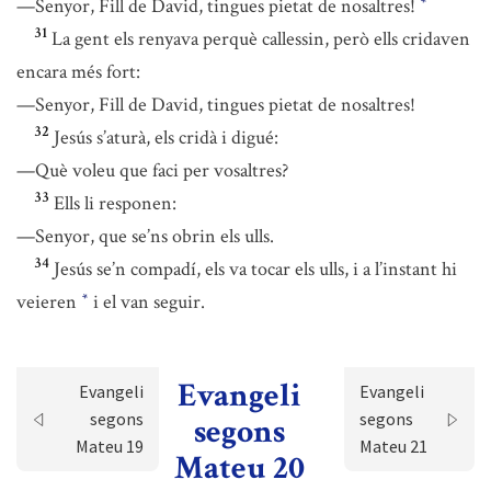
—Senyor, Fill de David, tingues pietat de nosaltres!
*
31
La gent els renyava perquè callessin, però ells cridaven
encara més fort:
—Senyor, Fill de David, tingues pietat de nosaltres!
32
Jesús s’aturà, els cridà i digué:
—Què voleu que faci per vosaltres?
33
Ells li responen:
—Senyor, que se’ns obrin els ulls.
34
Jesús se’n compadí, els va tocar els ulls, i a l’instant hi
veieren
i el van seguir.
*
Evangeli
Evangeli
Evangeli
segons
segons
segons
Mateu 19
Mateu 21
Mateu 20