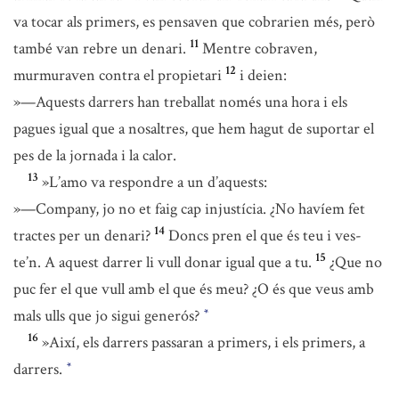
va tocar als primers, es pensaven que cobrarien més, però
11
també van rebre un denari.
Mentre cobraven,
12
murmuraven contra el propietari
i deien:
»—Aquests darrers han treballat només una hora i els
pagues igual que a nosaltres, que hem hagut de suportar el
pes de la jornada i la calor.
13
»L’amo va respondre a un d’aquests:
»—Company, jo no et faig cap injustícia. ¿No havíem fet
14
tractes per un denari?
Doncs pren el que és teu i ves-
15
te’n. A aquest darrer li vull donar igual que a tu.
¿Que no
puc fer el que vull amb el que és meu? ¿O és que veus amb
mals ulls que jo sigui generós?
*
16
»Així, els darrers passaran a primers, i els primers, a
darrers.
*