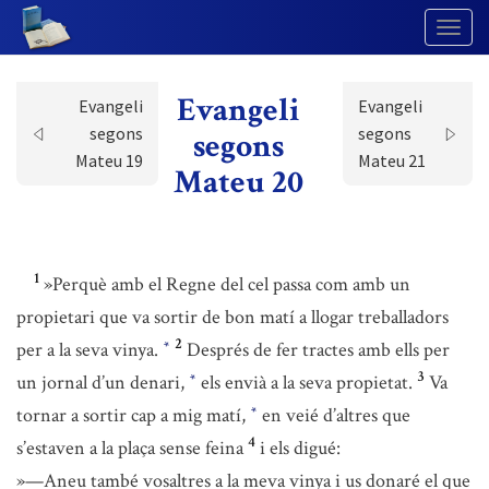
Togg
Navig
Evangeli
Evangeli
Evangeli
segons
segons
segons
Mateu 19
Mateu 21
Mateu 20
1
»Perquè amb el Regne del cel passa com amb un
propietari que va sortir de bon matí a llogar treballadors
2
per a la seva vinya.
Després de fer tractes amb ells per
*
3
un jornal d’un denari,
els envià a la seva propietat.
Va
*
tornar a sortir cap a mig matí,
en veié d’altres que
*
4
s’estaven a la plaça sense feina
i els digué:
»—Aneu també vosaltres a la meva vinya i us donaré el que