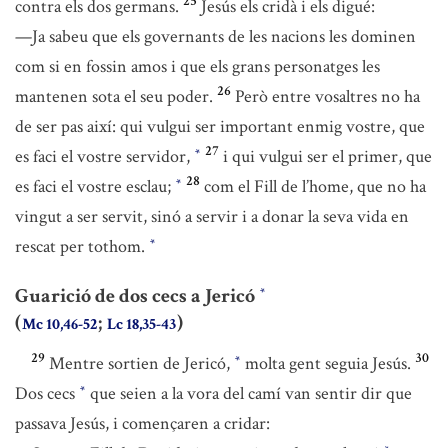
25
contra els dos germans.
Jesús els cridà i els digué:
—Ja sabeu que els governants de les nacions les dominen
com si en fossin amos i que els grans personatges les
26
mantenen sota el seu poder.
Però entre vosaltres no ha
de ser pas així: qui vulgui ser important enmig vostre, que
27
es faci el vostre servidor,
i qui vulgui ser el primer, que
*
28
es faci el vostre esclau;
com el Fill de l’home, que no ha
*
vingut a ser servit, sinó a servir i a donar la seva vida en
rescat per tothom.
*
Guarició de dos cecs a Jericó
*
(
;
)
Mc 10,46-52
Lc 18,35-43
29
30
Mentre sortien de Jericó,
molta gent seguia Jesús.
*
Dos cecs
que seien a la vora del camí van sentir dir que
*
passava Jesús, i començaren a cridar: