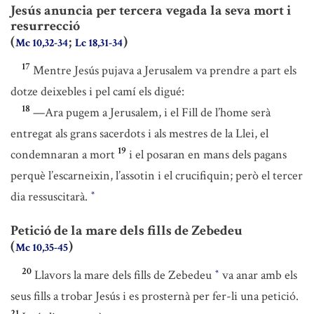
Jesús anuncia per tercera vegada la seva mort i
resurrecció
(
;
)
Mc 10,32-34
Lc 18,31-34
17
Mentre Jesús pujava a Jerusalem va prendre a part els
dotze deixebles i pel camí els digué:
18
—Ara pugem a Jerusalem, i el Fill de l’home serà
entregat als grans sacerdots i als mestres de la Llei, el
19
condemnaran a mort
i el posaran en mans dels pagans
perquè l’escarneixin, l’assotin i el crucifiquin; però el tercer
dia ressuscitarà.
*
Petició de la mare dels fills de Zebedeu
(
)
Mc 10,35-45
20
Llavors la mare dels fills de Zebedeu
va anar amb els
*
seus fills a trobar Jesús i es prosternà per fer-li una petició.
21