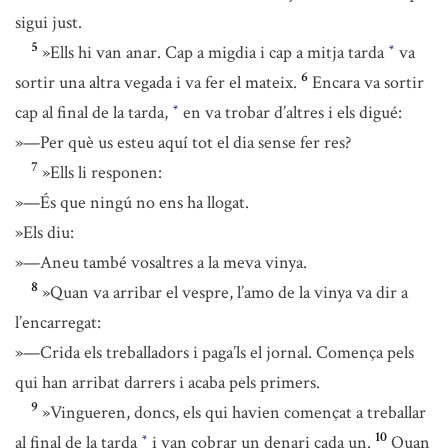
sigui just.
5
»Ells hi van anar. Cap a migdia i cap a mitja tarda
va
*
6
sortir una altra vegada i va fer el mateix.
Encara va sortir
cap al final de la tarda,
en va trobar d’altres i els digué:
*
»—Per què us esteu aquí tot el dia sense fer res?
7
»Ells li responen:
»—És que ningú no ens ha llogat.
»Els diu:
»—Aneu també vosaltres a la meva vinya.
8
»Quan va arribar el vespre, l’amo de la vinya va dir a
l’encarregat:
»—Crida els treballadors i paga’ls el jornal. Comença pels
qui han arribat darrers i acaba pels primers.
9
»Vingueren, doncs, els qui havien començat a treballar
10
al final de la tarda
i van cobrar un denari cada un.
Quan
*