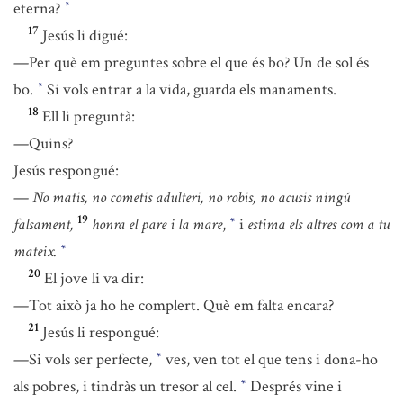
eterna?
*
17
Jesús li digué:
—Per què em preguntes sobre el que és bo? Un de sol és
bo.
Si vols entrar a la vida, guarda els manaments.
*
18
Ell li preguntà:
—Quins?
Jesús respongué:
—
No matis, no cometis adulteri, no robis, no acusis ningú
19
falsament,
honra el pare i la mare
,
i
estima els altres com a tu
*
mateix.
*
20
El jove li va dir:
—Tot això ja ho he complert. Què em falta encara?
21
Jesús li respongué:
—Si vols ser perfecte,
ves, ven tot el que tens i dona-ho
*
als pobres, i tindràs un tresor al cel.
Després vine i
*