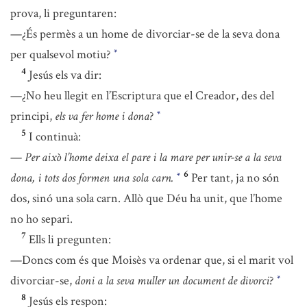
prova, li preguntaren:
—¿És permès a un home de divorciar-se de la seva dona
per qualsevol motiu?
*
4
Jesús els va dir:
—¿No heu llegit en l’Escriptura que el Creador, des del
principi,
els va fer home i dona
?
*
5
I continuà:
—
Per això l’home deixa el pare i la mare per unir-se a la seva
6
dona, i tots dos formen una sola carn.
Per tant, ja no són
*
dos, sinó una sola carn. Allò que Déu ha unit, que l’home
no ho separi.
7
Ells li pregunten:
—Doncs com és que Moisès va ordenar que, si el marit vol
divorciar-se,
doni a la seva muller un document de divorci
?
*
8
Jesús els respon: