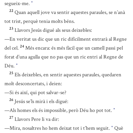
segueix-me.
*
22
Quan aquell jove va sentir aquestes paraules, se n’anà
tot trist, perquè tenia molts béns.
23
Llavors Jesús digué als seus deixebles:
—En veritat us dic que un ric difícilment entrarà al Regne
24
del cel.
Més encara: és més fàcil que un camell passi pel
forat d’una agulla que no pas que un ric entri al Regne de
Déu.
*
25
Els deixebles, en sentir aquestes paraules, quedaren
molt desconcertats, i deien:
—Si és així, qui pot salvar-se?
26
Jesús se’ls mirà i els digué:
—Als homes els és impossible, però Déu ho pot tot.
*
27
Llavors Pere li va dir:
—Mira, nosaltres ho hem deixat tot i t’hem seguit.
Què
*