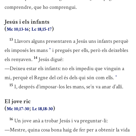
comprendre, que ho comprengui.
Jesús i els infants
(
;
)
Mc 10,13-16
Lc 18,15-17
13
Llavors alguns presentaren a Jesús uns infants perquè
els imposés les mans
i pregués per ells, però els deixebles
*
14
els renyaven.
Jesús digué:
—Deixeu estar els infants: no els impediu que vinguin a
mi, perquè el Regne del cel és dels qui són com ells.
*
15
I, després d’imposar-los les mans, se’n va anar d’allí.
El jove ric
(
;
)
Mc 10,17-30
Lc 18,18-30
16
Un jove anà a trobar Jesús i va preguntar-li:
—Mestre, quina cosa bona haig de fer per a obtenir la vida