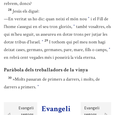
rebrem, doncs?
28
Jesús els digué:
—En veritat us ho dic: quan neixi el món nou
i el Fill de
*
l’home s’assegui en el seu tron gloriós,
també vosaltres, els
*
qui m’heu seguit, us asseureu en dotze trons per jutjar les
29
dotze tribus d’Israel.
I tothom qui pel meu nom hagi
*
deixat cases, germans, germanes, pare, mare, fills o camps,
*
en rebrà cent vegades més i posseirà la vida eterna.
Paràbola dels treballadors de la vinya
30
»Molts passaran de primers a darrers, i molts, de
darrers a primers.
*
Evangeli
Evangeli
Evangeli
segons
segons