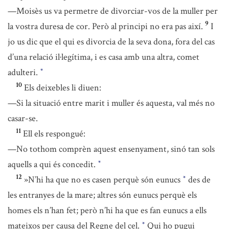
—Moisès us va permetre de divorciar-vos de la muller per
9
la vostra duresa de cor. Però al principi no era pas així.
I
jo us dic que el qui es divorcia de la seva dona, fora del cas
d’una relació il·legítima, i es casa amb una altra, comet
adulteri.
*
10
Els deixebles li diuen:
—Si la situació entre marit i muller és aquesta, val més no
casar-se.
11
Ell els respongué:
—No tothom comprèn aquest ensenyament, sinó tan sols
aquells a qui és concedit.
*
12
»N’hi ha que no es casen perquè són eunucs
des de
*
les entranyes de la mare; altres són eunucs perquè els
homes els n’han fet; però n’hi ha que es fan eunucs a ells
mateixos per causa del Regne del cel.
Qui ho pugui
*