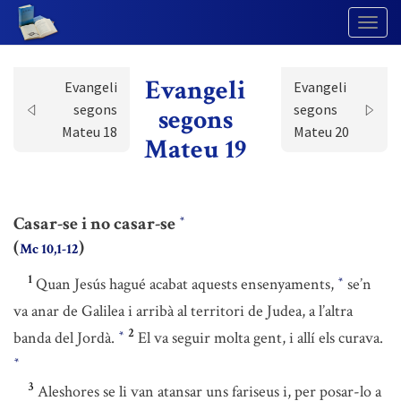
Togg
Navig
Evangeli
Evangeli
Evangeli
segons
segons
segons
Mateu 18
Mateu 20
Mateu 19
Casar-se i no casar-se
*
(
)
Mc 10,1-12
1
Quan Jesús hagué acabat aquests ensenyaments,
se’n
*
va anar de Galilea i arribà al territori de Judea, a l’altra
2
banda del Jordà.
El va seguir molta gent, i allí els curava.
*
*
3
Aleshores se li van atansar uns fariseus i, per posar-lo a