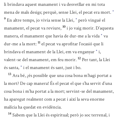
li brindava aquest manament i va desvetllar en mi tota
mena de mals desigs; perquè, sense Llei, el pecat era mort.
*
9
En altre temps, jo vivia sense la Llei,
però vingué el
*
10
manament, el pecat va reviure,
i jo vaig morir. D’aquesta
manera, el manament que havia de dur-me a la vida
va
*
11
dur-me a la mort:
el pecat va aprofitar l’ocasió que li
brindava el manament de la Llei, em va enganyar
i,
*
12
valent-se del manament, em feu morir.
Per tant, la Llei
és santa,
i el manament és sant, just i bo.
*
13
Ara bé, ¿és possible que una cosa bona m’hagi portat a
la mort? De cap manera! És el pecat el que s’ha servit d’una
cosa bona i m’ha portat a la mort; servint-se del manament,
ha aparegut realment com a pecat i així la seva enorme
malícia ha quedat en evidència.
14
Sabem que la Llei és espiritual; però jo soc terrenal, i