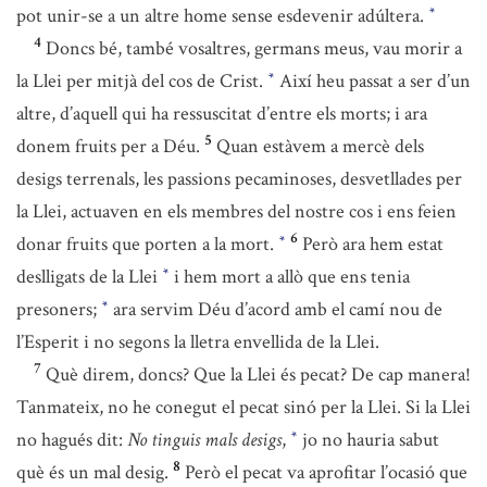
pot unir-se a un altre home sense esdevenir adúltera.
*
4
Doncs bé, també vosaltres, germans meus, vau morir a
la Llei per mitjà del cos de Crist.
Així heu passat a ser d’un
*
altre, d’aquell qui ha ressuscitat d’entre els morts; i ara
5
donem fruits per a Déu.
Quan estàvem a mercè dels
desigs terrenals, les passions pecaminoses, desvetllades per
la Llei, actuaven en els membres del nostre cos i ens feien
6
donar fruits que porten a la mort.
Però ara hem estat
*
deslligats de la Llei
i hem mort a allò que ens tenia
*
presoners;
ara servim Déu d’acord amb el camí nou de
*
l’Esperit i no segons la lletra envellida de la Llei.
7
Què direm, doncs? Que la Llei és pecat? De cap manera!
Tanmateix, no he conegut el pecat sinó per la Llei. Si la Llei
no hagués dit:
No tinguis mals desigs
,
jo no hauria sabut
*
8
què és un mal desig.
Però el pecat va aprofitar l’ocasió que