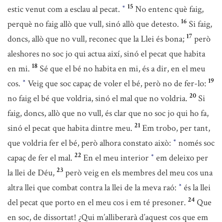
15
estic venut com a esclau al pecat.
No entenc què faig,
*
16
perquè no faig allò que vull, sinó allò que detesto.
Si faig,
17
doncs, allò que no vull, reconec que la Llei és bona;
però
aleshores no soc jo qui actua així, sinó el pecat que habita
18
en mi.
Sé que el bé no habita en mi, és a dir, en el meu
19
cos.
Veig que soc capaç de voler el bé, però no de fer-lo:
*
20
no faig el bé que voldria, sinó el mal que no voldria.
Si
faig, doncs, allò que no vull, és clar que no soc jo qui ho fa,
21
sinó el pecat que habita dintre meu.
Em trobo, per tant,
que voldria fer el bé, però alhora constato això:
només soc
*
22
capaç de fer el mal.
En el meu interior
em deleixo per
*
23
la llei de Déu,
però veig en els membres del meu cos una
altra llei que combat contra la llei de la meva raó:
és la llei
*
24
del pecat que porto en el meu cos i em té presoner.
Que
en soc, de dissortat! ¿Qui m’alliberarà d’aquest cos que em