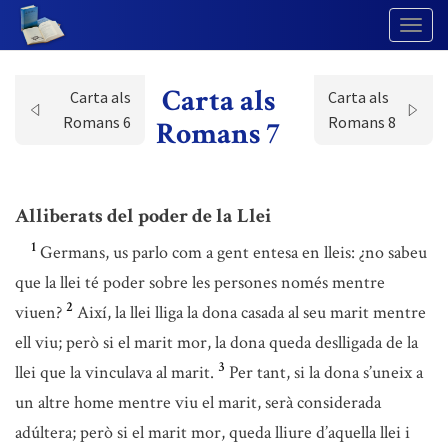
Togg
Navig
Carta als
Carta als
Carta als
Romans 6
Romans 8
Romans 7
Alliberats del poder de la Llei
1
Germans, us parlo com a gent entesa en lleis: ¿no sabeu
que la llei té poder sobre les persones només mentre
2
viuen?
Així, la llei lliga la dona casada al seu marit mentre
ell viu; però si el marit mor, la dona queda deslligada de la
3
llei que la vinculava al marit.
Per tant, si la dona s’uneix a
un altre home mentre viu el marit, serà considerada
adúltera; però si el marit mor, queda lliure d’aquella llei i