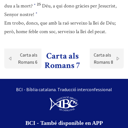
25
duu a la mort?
Déu, a qui dono gràcies per Jesucrist,
*
Senyor nostre!
*
Em trobo, doncs, que amb la raó serveixo la llei de Déu;
però, home feble com soc, serveixo la llei del pecat.
Carta als
Carta als
Carta als
Romans 6
Romans 8
Romans 7
BCI - Bíblia catalana. Traducció interconfessional
BCI - També disponible en APP