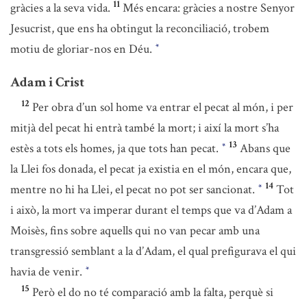
11
gràcies a la seva vida.
Més encara: gràcies a nostre Senyor
Jesucrist, que ens ha obtingut la reconciliació, trobem
motiu de gloriar-nos en Déu.
*
Adam i Crist
12
Per obra d’un sol home va entrar el pecat al món, i per
mitjà del pecat hi entrà també la mort; i així la mort s’ha
13
estès a tots els homes, ja que tots han pecat.
Abans que
*
la Llei fos donada, el pecat ja existia en el món, encara que,
14
mentre no hi ha Llei, el pecat no pot ser sancionat.
Tot
*
i això, la mort va imperar durant el temps que va d’Adam a
Moisès, fins sobre aquells qui no van pecar amb una
transgressió semblant a la d’Adam, el qual prefigurava el qui
havia de venir.
*
15
Però el do no té comparació amb la falta, perquè si