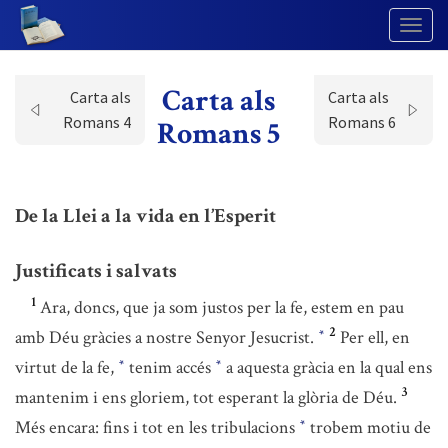
Togg
Navig
Carta als
Carta als
Carta als
Romans 4
Romans 6
Romans 5
De la Llei a la vida en l’Esperit
Justificats i salvats
1
Ara, doncs, que ja som justos per la fe, estem en pau
2
amb Déu gràcies a nostre Senyor Jesucrist.
Per ell, en
*
virtut de la fe,
tenim accés
a aquesta gràcia en la qual ens
*
*
3
mantenim i ens gloriem, tot esperant la glòria de Déu.
Més encara: fins i tot en les tribulacions
trobem motiu de
*