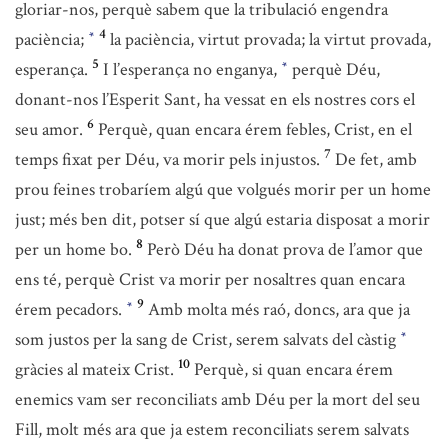
gloriar-nos, perquè sabem que la tribulació engendra
4
paciència;
la paciència, virtut provada; la virtut provada,
*
5
esperança.
I l’esperança no enganya,
perquè Déu,
*
donant-nos l’Esperit Sant, ha vessat en els nostres cors el
6
seu amor.
Perquè, quan encara érem febles, Crist, en el
7
temps fixat per Déu, va morir pels injustos.
De fet, amb
prou feines trobaríem algú que volgués morir per un home
just; més ben dit, potser sí que algú estaria disposat a morir
8
per un home bo.
Però Déu ha donat prova de l’amor que
ens té, perquè Crist va morir per nosaltres quan encara
9
érem pecadors.
Amb molta més raó, doncs, ara que ja
*
som justos per la sang de Crist, serem salvats del càstig
*
10
gràcies al mateix Crist.
Perquè, si quan encara érem
enemics vam ser reconciliats amb Déu per la mort del seu
Fill, molt més ara que ja estem reconciliats serem salvats