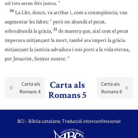
sol tots seran fets justos.
*
20
La Llei, doncs, va arribar i, com a conseqüència, van
augmentar les faltes;
però on abundà el pecat,
*
21
sobreabundà la gràcia,
de manera que, així com el pecat
imperava mitjançant la mort, també ara imperi la gràcia
mitjançant la justícia salvadora i ens porti a la vida eterna,
per Jesucrist, Senyor nostre.
*
Carta als
Carta als
Carta als
Romans 4
Romans 6
Romans 5
BCI - Bíblia catalana. Traducció interconfessional