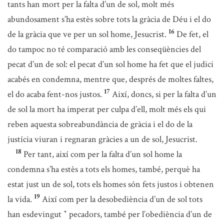
tants han mort per la falta d’un de sol, molt més
abundosament s’ha estès sobre tots la gràcia de Déu i el do
16
de la gràcia que ve per un sol home, Jesucrist.
De fet, el
do tampoc no té comparació amb les conseqüències del
pecat d’un de sol: el pecat d’un sol home ha fet que el judici
acabés en condemna, mentre que, després de moltes faltes,
17
el do acaba fent-nos justos.
Així, doncs, si per la falta d’un
de sol la mort ha imperat per culpa d’ell, molt més els qui
reben aquesta sobreabundància de gràcia i el do de la
justícia viuran i regnaran gràcies a un de sol, Jesucrist.
18
Per tant, així com per la falta d’un sol home la
condemna s’ha estès a tots els homes, també, perquè ha
estat just un de sol, tots els homes són fets justos i obtenen
19
la vida.
Així com per la desobediència d’un de sol tots
han esdevingut
pecadors, també per l’obediència d’un de
*