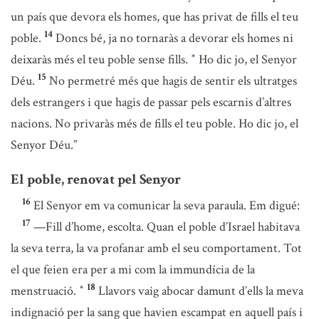
un país que devora els homes, que has privat de fills el teu
14
poble.
Doncs bé, ja no tornaràs a devorar els homes ni
deixaràs més el teu poble sense fills.
Ho dic jo, el Senyor
*
15
Déu.
No permetré més que hagis de sentir els ultratges
dels estrangers i que hagis de passar pels escarnis d’altres
nacions. No privaràs més de fills el teu poble. Ho dic jo, el
Senyor Déu.”
El poble, renovat pel Senyor
16
El Senyor em va comunicar la seva paraula. Em digué:
17
—Fill d’home, escolta. Quan el poble d’Israel habitava
la seva terra, la va profanar amb el seu comportament. Tot
el que feien era per a mi com la immundícia de la
18
menstruació.
Llavors vaig abocar damunt d’ells la meva
*
indignació per la sang que havien escampat en aquell país i