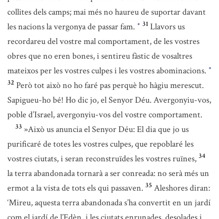
collites dels camps; mai més no haureu de suportar davant
31
les nacions la vergonya de passar fam.
Llavors us
*
recordareu del vostre mal comportament, de les vostres
obres que no eren bones, i sentireu fàstic de vosaltres
mateixos per les vostres culpes i les vostres abominacions.
*
32
Però tot això no ho faré pas perquè ho hàgiu merescut.
Sapigueu-ho bé! Ho dic jo, el Senyor Déu. Avergonyiu-vos,
poble d’Israel, avergonyiu-vos del vostre comportament.
33
»Això us anuncia el Senyor Déu: El dia que jo us
purificaré de totes les vostres culpes, que repoblaré les
34
vostres ciutats, i seran reconstruïdes les vostres ruïnes,
la terra abandonada tornarà a ser conreada: no serà més un
35
ermot a la vista de tots els qui passaven.
Aleshores diran:
‘Mireu, aquesta terra abandonada s’ha convertit en un jardí
com el jardí de l’Edèn, i les ciutats enrunades, desolades i