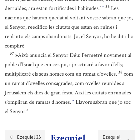
36
derruïdes, ara estan fortificades i habitades.’
Les
*
nacions que hauran quedat al voltant vostre sabran que jo,
el Senyor, reedifico les ciutats que estan en ruïnes i
replanto els camps abandonats. Jo, el Senyor, ho he dit i ho
compliré.
37
»Això anuncia el Senyor Déu: Permetré novament al
poble d’Israel que em cerqui, i jo actuaré a favor d’ells;
38
multiplicaré els seus homes com un ramat d’ovelles,
com
un ramat d’ovelles consagrades, com ovelles reunides a
Jerusalem els dies de gran festa. Així les ciutats enrunades
s’ompliran de ramats d’homes.
Llavors sabran que jo soc
*
el Senyor.”
Ezequiel
Ezequiel 35
Ezequiel