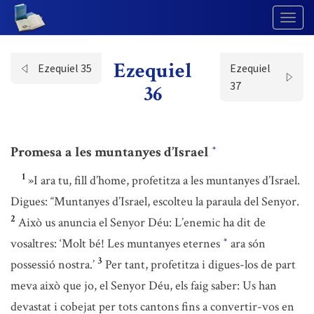
Togg
Navig
Ezequiel
Ezequiel 35
Ezequiel
37
36
Promesa a les muntanyes d’Israel
*
1
»I ara tu, fill d’home, profetitza a les muntanyes d’Israel.
Digues: “Muntanyes d’Israel, escolteu la paraula del Senyor.
2
Això us anuncia el Senyor Déu: L’enemic ha dit de
vosaltres: ‘Molt bé! Les muntanyes eternes
ara són
*
3
possessió nostra.’
Per tant, profetitza i digues-los de part
meva això que jo, el Senyor Déu, els faig saber: Us han
devastat i cobejat per tots cantons fins a convertir-vos en