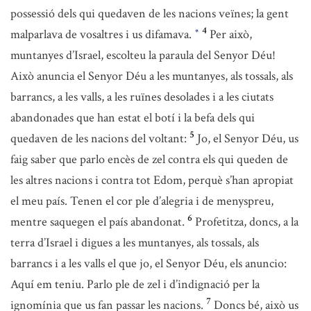
possessió dels qui quedaven de les nacions veïnes; la gent
4
malparlava de vosaltres i us difamava.
Per això,
*
muntanyes d’Israel, escolteu la paraula del Senyor Déu!
Això anuncia el Senyor Déu a les muntanyes, als tossals, als
barrancs, a les valls, a les ruïnes desolades i a les ciutats
abandonades que han estat el botí i la befa dels qui
5
quedaven de les nacions del voltant:
Jo, el Senyor Déu, us
faig saber que parlo encès de zel contra els qui queden de
les altres nacions i contra tot Edom, perquè s’han apropiat
el meu país. Tenen el cor ple d’alegria i de menyspreu,
6
mentre saquegen el país abandonat.
Profetitza, doncs, a la
terra d’Israel i digues a les muntanyes, als tossals, als
barrancs i a les valls el que jo, el Senyor Déu, els anuncio:
Aquí em teniu. Parlo ple de zel i d’indignació per la
7
ignomínia que us fan passar les nacions.
Doncs bé, això us