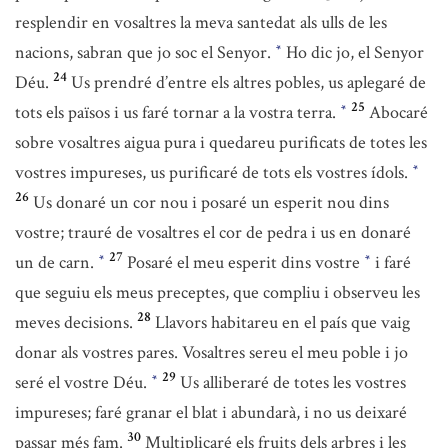
resplendir en vosaltres la meva santedat als ulls de les
nacions, sabran que jo soc el Senyor.
Ho dic jo, el Senyor
*
24
Déu.
Us prendré d’entre els altres pobles, us aplegaré de
25
tots els països i us faré tornar a la vostra terra.
Abocaré
*
sobre vosaltres aigua pura i quedareu purificats de totes les
vostres impureses, us purificaré de tots els vostres ídols.
*
26
Us donaré un cor nou i posaré un esperit nou dins
vostre; trauré de vosaltres el cor de pedra i us en donaré
27
un de carn.
Posaré el meu esperit dins vostre
i faré
*
*
que seguiu els meus preceptes, que compliu i observeu les
28
meves decisions.
Llavors habitareu en el país que vaig
donar als vostres pares. Vosaltres sereu el meu poble i jo
29
seré el vostre Déu.
Us alliberaré de totes les vostres
*
impureses; faré granar el blat i abundarà, i no us deixaré
30
passar més fam.
Multiplicaré els fruits dels arbres i les