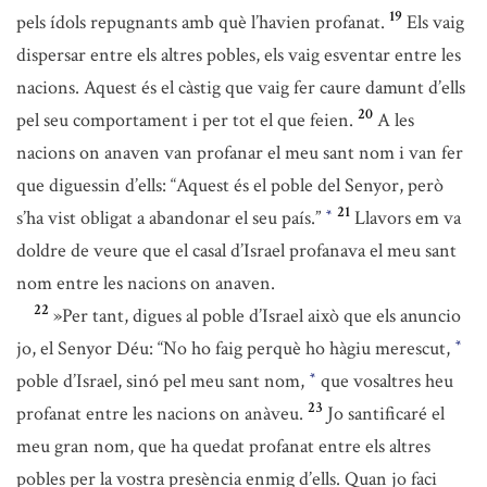
19
pels ídols repugnants amb què l’havien profanat.
Els vaig
dispersar entre els altres pobles, els vaig esventar entre les
nacions. Aquest és el càstig que vaig fer caure damunt d’ells
20
pel seu comportament i per tot el que feien.
A les
nacions on anaven van profanar el meu sant nom i van fer
que diguessin d’ells: “Aquest és el poble del Senyor, però
21
s’ha vist obligat a abandonar el seu país.”
Llavors em va
*
doldre de veure que el casal d’Israel profanava el meu sant
nom entre les nacions on anaven.
22
»Per tant, digues al poble d’Israel això que els anuncio
jo, el Senyor Déu: “No ho faig perquè ho hàgiu merescut,
*
poble d’Israel, sinó pel meu sant nom,
que vosaltres heu
*
23
profanat entre les nacions on anàveu.
Jo santificaré el
meu gran nom, que ha quedat profanat entre els altres
pobles per la vostra presència enmig d’ells. Quan jo faci