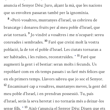
anuncia el Senyor Déu: Juro, alçant la mà, que les nacions
que us envolten passaran també per la ignomínia.
8
»Però vosaltres, muntanyes d’Israel, us cobrireu de
brancatge i donareu fruits per al meu poble d’Israel, que
9
aviat tornarà.
Jo vindré a vosaltres i me n’ocuparé: sereu
10
conreades i sembrades.
Faré que creixi molt la vostra
població, la de tot el poble d’Israel. Les ciutats tornaran a
11
ser habitades, i les ruïnes, reconstruïdes.
Faré que
*
augmenti la gent i el bestiar: seran molts i fecunds. Us
repoblaré com en els temps passats i us faré més felices que
en els primers temps. Llavors sabreu que jo soc el Senyor.
12
Encaminaré cap a vosaltres, muntanyes meves, la gent del
meu poble d’Israel, i en prendran possessió. Tu, país
d’Israel, seràs la seva heretat i no tornaràs més a deixar-los
13
sense fills.
Això t’anuncia el Senyor Déu: Diuen que ets
*