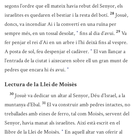
segons l’ordre que ell mateix havia rebut del Senyor, els
28
israelites es quedaren el bestiar i la resta del botí.
Josuè,
doncs, va incendiar Ai i la convertí en una ruïna per
29
sempre més, en un tossal desolat,
fins al dia d’avui.
Va
*
fer penjar el rei d’Ai en un arbre i l’hi deixà fins al vespre.
A posta de sol, feu despenjar el cadàver.
El van llançar a
*
l’entrada de la ciutat i aixecaren sobre ell un gran munt de
pedres que encara hi és avui.
*
Lectura de la Llei de Moisès
30
Josuè va dedicar un altar al Senyor, Déu d’Israel, a la
31
muntanya d’Ebal.
El va construir amb pedres intactes, no
treballades amb eines de ferro, tal com Moisès, servent del
Senyor, havia manat als israelites. Així està escrit en el
llibre de la Llei de Moisès.
En aquell altar van oferir al
*