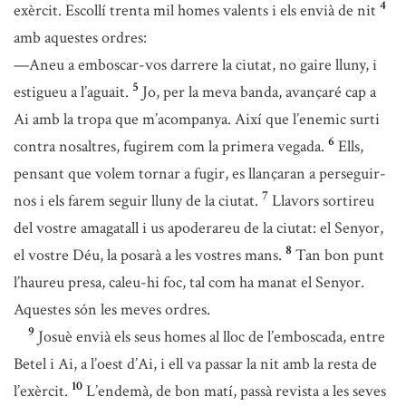
4
exèrcit. Escollí trenta mil homes valents i els envià de nit
amb aquestes ordres:
—Aneu a emboscar-vos darrere la ciutat, no gaire lluny, i
5
estigueu a l’aguait.
Jo, per la meva banda, avançaré cap a
Ai amb la tropa que m’acompanya. Així que l’enemic surti
6
contra nosaltres, fugirem com la primera vegada.
Ells,
pensant que volem tornar a fugir, es llançaran a perseguir-
7
nos i els farem seguir lluny de la ciutat.
Llavors sortireu
del vostre amagatall i us apoderareu de la ciutat: el Senyor,
8
el vostre Déu, la posarà a les vostres mans.
Tan bon punt
l’haureu presa, caleu-hi foc, tal com ha manat el Senyor.
Aquestes són les meves ordres.
9
Josuè envià els seus homes al lloc de l’emboscada, entre
Betel i Ai, a l’oest d’Ai, i ell va passar la nit amb la resta de
10
l’exèrcit.
L’endemà, de bon matí, passà revista a les seves