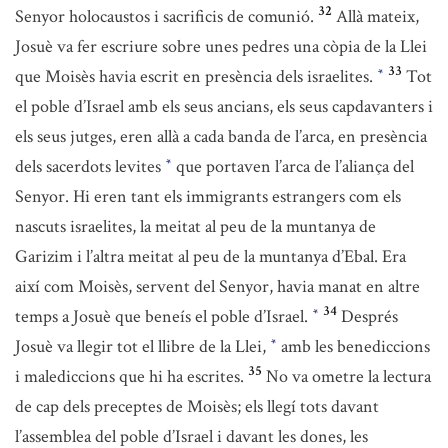
32
Senyor holocaustos i sacrificis de comunió.
Allà mateix,
Josuè va fer escriure sobre unes pedres una còpia de la Llei
33
que Moisès havia escrit en presència dels israelites.
Tot
*
el poble d’Israel amb els seus ancians, els seus capdavanters i
els seus jutges, eren allà a cada banda de l’arca, en presència
dels sacerdots levites
que portaven l’arca de l’aliança del
*
Senyor. Hi eren tant els immigrants estrangers com els
nascuts israelites, la meitat al peu de la muntanya de
Garizim i l’altra meitat al peu de la muntanya d’Ebal. Era
així com Moisès, servent del Senyor, havia manat en altre
34
temps a Josuè que beneís el poble d’Israel.
Després
*
Josuè va llegir tot el llibre de la Llei,
amb les benediccions
*
35
i malediccions que hi ha escrites.
No va ometre la lectura
de cap dels preceptes de Moisès; els llegí tots davant
l’assemblea del poble d’Israel i davant les dones, les