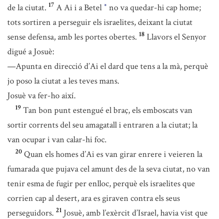
17
de la ciutat.
A Ai i a Betel
no va quedar-hi cap home;
*
tots sortiren a perseguir els israelites, deixant la ciutat
18
sense defensa, amb les portes obertes.
Llavors el Senyor
digué a Josuè:
—Apunta en direcció d’Ai el dard que tens a la mà, perquè
jo poso la ciutat a les teves mans.
Josuè va fer-ho així.
19
Tan bon punt estengué el braç, els emboscats van
sortir corrents del seu amagatall i entraren a la ciutat; la
van ocupar i van calar-hi foc.
20
Quan els homes d’Ai es van girar enrere i veieren la
fumarada que pujava cel amunt des de la seva ciutat, no van
tenir esma de fugir per enlloc, perquè els israelites que
corrien cap al desert, ara es giraven contra els seus
21
perseguidors.
Josuè, amb l’exèrcit d’Israel, havia vist que