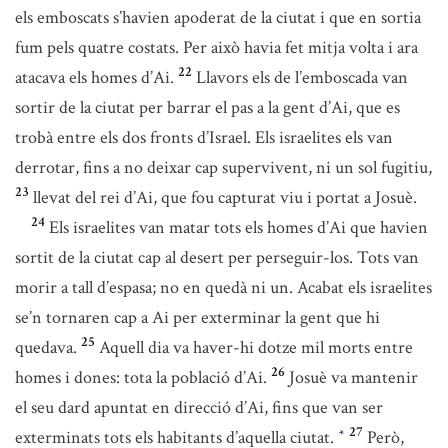
els emboscats s’havien apoderat de la ciutat i que en sortia
fum pels quatre costats. Per això havia fet mitja volta i ara
22
atacava els homes d’Ai.
Llavors els de l’emboscada van
sortir de la ciutat per barrar el pas a la gent d’Ai, que es
trobà entre els dos fronts d’Israel. Els israelites els van
derrotar, fins a no deixar cap supervivent, ni un sol fugitiu,
23
llevat del rei d’Ai, que fou capturat viu i portat a Josuè.
24
Els israelites van matar tots els homes d’Ai que havien
sortit de la ciutat cap al desert per perseguir-los. Tots van
morir a tall d’espasa; no en quedà ni un. Acabat els israelites
se’n tornaren cap a Ai per exterminar la gent que hi
25
quedava.
Aquell dia va haver-hi dotze mil morts entre
26
homes i dones: tota la població d’Ai.
Josuè va mantenir
el seu dard apuntat en direcció d’Ai, fins que van ser
27
exterminats tots els habitants d’aquella ciutat.
Però,
*