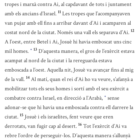
tropes i marxà contra Ai, al capdavant de tots i juntament
11
amb els ancians d’Israel.
Les tropes que l’acompanyaven
van pujar amb ell fins a arribar davant d’Ai i acamparen al
12
costat nord de la ciutat. Només una vall els separava d’Ai.
A l’oest, entre Betel i Ai, Josuè hi havia emboscat uns cinc
13
mil homes.
D’aquesta manera, el gros de l’exèrcit estava
*
acampat al nord de la ciutat i la rereguarda estava
emboscada a l’oest. Aquella nit, Josuè va avançar fins al mig
14
de la vall.
Al matí, quan el rei d’Ai ho va veure, s’afanyà a
mobilitzar tots els seus homes i sortí amb el seu exèrcit a
combatre contra Israel, en direcció a l’Arabà,
sense
*
adonar-se que hi havia una emboscada contra ell darrere la
15
ciutat.
Josuè i els israelites, fent veure que eren
16
derrotats, van fugir cap al desert.
Tot l’exèrcit d’Ai va
rebre l’ordre de perseguir-los. D’aquesta manera s’allunyà