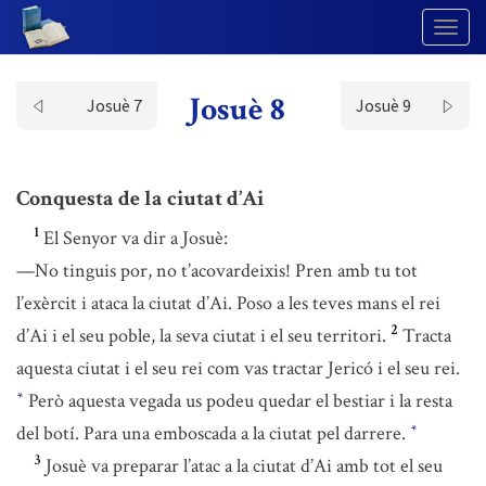
Togg
Navig
Josuè 8
Josuè 7
Josuè 9
Conquesta de la ciutat d’Ai
1
El Senyor va dir a Josuè:
—No tinguis por, no t’acovardeixis! Pren amb tu tot
l’exèrcit i ataca la ciutat d’Ai. Poso a les teves mans el rei
2
d’Ai i el seu poble, la seva ciutat i el seu territori.
Tracta
aquesta ciutat i el seu rei com vas tractar Jericó i el seu rei.
Però aquesta vegada us podeu quedar el bestiar i la resta
*
del botí. Para una emboscada a la ciutat pel darrere.
*
3
Josuè va preparar l’atac a la ciutat d’Ai amb tot el seu