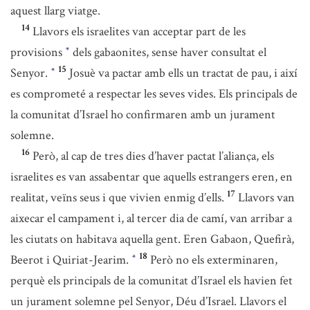
aquest llarg viatge.
14
Llavors els israelites van acceptar part de les
provisions
dels gabaonites, sense haver consultat el
*
15
Senyor.
Josuè va pactar amb ells un tractat de pau, i així
*
es comprometé a respectar les seves vides. Els principals de
la comunitat d’Israel ho confirmaren amb un jurament
solemne.
16
Però, al cap de tres dies d’haver pactat l’aliança, els
israelites es van assabentar que aquells estrangers eren, en
17
realitat, veïns seus i que vivien enmig d’ells.
Llavors van
aixecar el campament i, al tercer dia de camí, van arribar a
les ciutats on habitava aquella gent. Eren Gabaon, Quefirà,
18
Beerot i Quiriat-Jearim.
Però no els exterminaren,
*
perquè els principals de la comunitat d’Israel els havien fet
un jurament solemne pel Senyor, Déu d’Israel. Llavors el