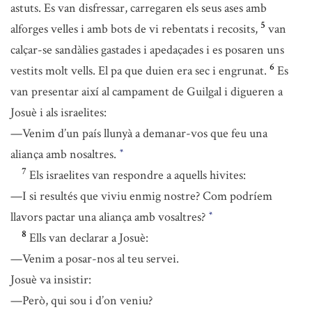
astuts. Es van disfressar, carregaren els seus ases amb
5
alforges velles i amb bots de vi rebentats i recosits,
van
calçar-se sandàlies gastades i apedaçades i es posaren uns
6
vestits molt vells. El pa que duien era sec i engrunat.
Es
van presentar així al campament de Guilgal i digueren a
Josuè i als israelites:
—Venim d’un país llunyà a demanar-vos que feu una
aliança amb nosaltres.
*
7
Els israelites van respondre a aquells hivites:
—I si resultés que viviu enmig nostre? Com podríem
llavors pactar una aliança amb vosaltres?
*
8
Ells van declarar a Josuè:
—Venim a posar-nos al teu servei.
Josuè va insistir:
—Però, qui sou i d’on veniu?