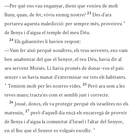
—Per què ens vau enganyar, dient que veníeu de molt
23
lluny, quan, de fet, viviu enmig nostre?
Des d’ara
portareu aquesta maledicció: per sempre més, proveireu
*
de llenya i d’aigua el temple del meu Déu.
24
Els gabaonites li havien respost:
—Vam fer això perquè nosaltres, els teus servents, ens vam
ben assabentar del que el Senyor, el teu Déu, havia dit al
seu servent Moisès. Li havia promès de donar-vos el país
sencer i us havia manat d’exterminar-ne tots els habitants.
25
Temíem molt per les nostres vides.
Però ara som a les
*
teves mans; tracta’ns com et sembli just i correcte.
26
Josuè, doncs, els va protegir perquè els israelites no els
27
matessin,
però d’aquell dia ençà els encarregà de proveir
de llenya i d’aigua la comunitat d’Israel i l’altar del Senyor,
en el lloc que el Senyor es volgués escollir.
*