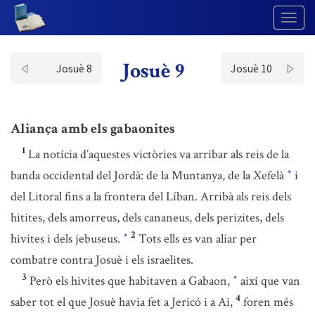
Togg
Navig
Josuè 9
Josuè 8
Josuè 10
Aliança amb els gabaonites
1
La notícia d’aquestes victòries va arribar als reis de la
banda occidental del Jordà: de la Muntanya, de la Xefelà
i
*
del Litoral fins a la frontera del Líban. Arribà als reis dels
hitites, dels amorreus, dels cananeus, dels perizites, dels
2
hivites i dels jebuseus.
Tots ells es van aliar per
*
combatre contra Josuè i els israelites.
3
Però els hivites que habitaven a Gabaon,
així que van
*
4
saber tot el que Josuè havia fet a Jericó i a Ai,
foren més