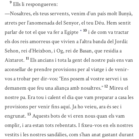
9
Ells li respongueren:
—Nosaltres, els teus servents, venim d’un país molt llunyà,
atrets per l’anomenada del Senyor, el teu Déu. Hem sentit
10
parlar de tot el que va fer a Egipte
i de com va tractar
*
els dos reis amorreus que vivien a l’altra banda del Jordà:
Sehon, rei d’Heixbon, i Og, rei de Basan, que residia a
11
Aixtarot.
Els ancians i tota la gent del nostre país ens van
aconsellar de prendre provisions per al viatge i de venir-
vos a trobar per dir-vos: “Ens posem al vostre servei i us
12
demanem que feu una aliança amb nosaltres.”
Mireu el
nostre pa. Era tou i calent el dia que vam preparar a casa les
provisions per venir fins aquí. Ja ho veieu, ara és sec i
13
engrunat.
Aquests bots de vi eren nous quan els vam
omplir, i ara estan tots rebentats. I fixeu-vos en els nostres
vestits i les nostres sandàlies, com s’han anat gastant durant