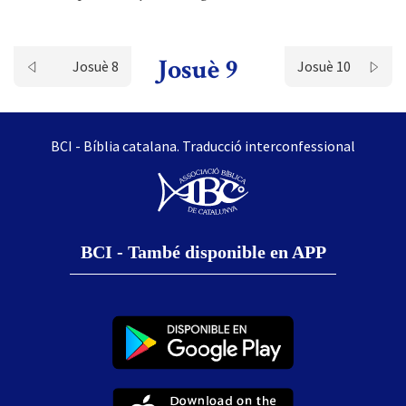
Josuè 9
Josuè 8
Josuè 10
BCI - Bíblia catalana. Traducció interconfessional
BCI - També disponible en APP