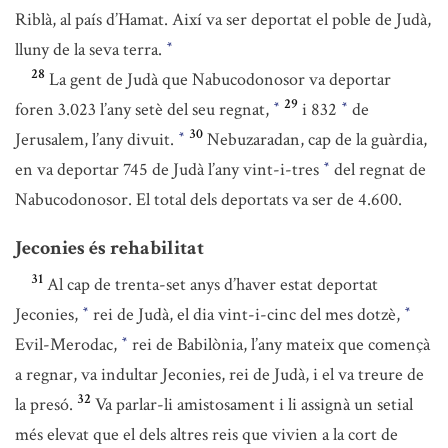
Riblà, al país d’Hamat. Així va ser deportat el poble de Judà,
lluny de la seva terra.
*
28
La gent de Judà que Nabucodonosor va deportar
29
foren 3.023 l’any setè del seu regnat,
i 832
de
*
*
30
Jerusalem, l’any divuit.
Nebuzaradan, cap de la guàrdia,
*
en va deportar 745 de Judà l’any vint-i-tres
del regnat de
*
Nabucodonosor. El total dels deportats va ser de 4.600.
Jeconies és rehabilitat
31
Al cap de trenta-set anys d’haver estat deportat
Jeconies,
rei de Judà, el dia vint-i-cinc del mes dotzè,
*
*
Evil-Merodac,
rei de Babilònia, l’any mateix que començà
*
a regnar, va indultar Jeconies, rei de Judà, i el va treure de
32
la presó.
Va parlar-li amistosament i li assignà un setial
més elevat que el dels altres reis que vivien a la cort de