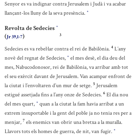
Senyor es va indignar contra Jerusalem i Judà i va acabar
llançant-los lluny de la seva presència.
*
Revolta de Sedecies
*
3
(
)
Jr 39,1-7
4
Sedecies es va rebel·lar contra el rei de Babilònia.
L’any
novè del regnat de Sedecies,
el mes desè, el dia deu del
*
mes, Nabucodonosor, rei de Babilònia, va arribar amb tot
el seu exèrcit davant de Jerusalem. Van acampar enfront de
5
la ciutat i l’envoltaren d’un mur de setge.
Jerusalem
6
estigué assetjada fins a l’any onze de Sedecies.
El dia nou
del mes quart,
quan a la ciutat la fam havia arribat a un
*
extrem insuportable i la gent del poble ja no tenia res per a
7
menjar,
els enemics van obrir una bretxa a la muralla.
Llavors tots els homes de guerra, de nit, van fugir.
*