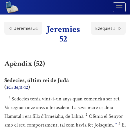
Togg
Navig
Jeremies
Jeremies 51
Ezequiel 1
52
Apèndix (52)
Sedecies, últim rei de Judà
(
)
2Cr 36,11-12
1
Sedecies tenia vint-i-un anys quan començà a ser rei.
Va regnar onze anys a Jerusalem. La seva mare es deia
2
Hamutal i era filla d’Irmeiahu, de Libnà.
Ofenia el Senyor
3
amb el seu comportament, tal com havia fet Joiaquim.
El
*