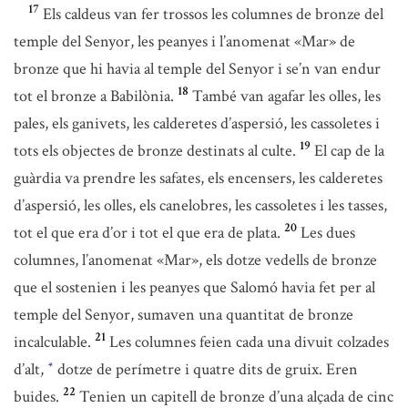
17
Els caldeus van fer trossos les columnes de bronze del
temple del Senyor, les peanyes i l’anomenat «Mar» de
bronze que hi havia al temple del Senyor i se’n van endur
18
tot el bronze a Babilònia.
També van agafar les olles, les
pales, els ganivets, les calderetes d’aspersió, les cassoletes i
19
tots els objectes de bronze destinats al culte.
El cap de la
guàrdia va prendre les safates, els encensers, les calderetes
d’aspersió, les olles, els canelobres, les cassoletes i les tasses,
20
tot el que era d’or i tot el que era de plata.
Les dues
columnes, l’anomenat «Mar», els dotze vedells de bronze
que el sostenien i les peanyes que Salomó havia fet per al
temple del Senyor, sumaven una quantitat de bronze
21
incalculable.
Les columnes feien cada una divuit colzades
d’alt,
dotze de perímetre i quatre dits de gruix. Eren
*
22
buides.
Tenien un capitell de bronze d’una alçada de cinc