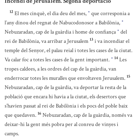
Incendi de Jerusalem. Segona deportació
12
El mes cinquè, el dia deu del mes,
que corresponia a
*
l’any dinou del regnat de Nabucodonosor a Babilònia,
*
Nebuzaradan, cap de la guàrdia i home de confiança
del
*
13
rei de Babilònia, va arribar a Jerusalem
i va incendiar el
temple del Senyor, el palau reial i totes les cases de la ciutat.
14
Va calar foc a totes les cases de la gent important.
Les
*
tropes caldees, a les ordres del cap de la guàrdia, van
15
enderrocar totes les muralles que envoltaven Jerusalem.
Nebuzaradan, cap de la guàrdia, va deportar la resta de la
població que encara hi havia a la ciutat, els desertors que
s’havien passat al rei de Babilònia i els pocs del poble baix
16
que quedaven.
Nebuzaradan, cap de la guàrdia, només va
deixar-hi la gent més pobra per al conreu de vinyes i
camps.