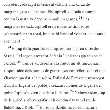
colzades; cada capitell tenia al voltant una xarxa de
magranes, tot de bronze. Els capitells de cada columna
23
tenien la mateixa decoració amb magranes.
Les
magranes de cada capitell eren noranta-sis, i totes
sobresortien; en total, les que hi havia al voltant de la xarxa
eren cent.
*
24
El cap de la guàrdia va empresonar el gran sacerdot
Seraià,
el segon sacerdot Sefanià
i els tres guardians del
*
*
25
cancell.
També va detenir a la ciutat un alt funcionari
responsable dels homes de guerra, set consellers del rei que
s’havien quedat a Jerusalem, l’oficial de l’exèrcit encarregat
d’allistar la gent del poble, i seixanta homes de la gent del
26
poble
que s’havien quedat a la ciutat.
Nebuzaradan, cap
*
de la guàrdia, els va agafar i els conduí davant el rei de
27
Babilònia, a Riblà.
El rei de Babilònia els feu matar a