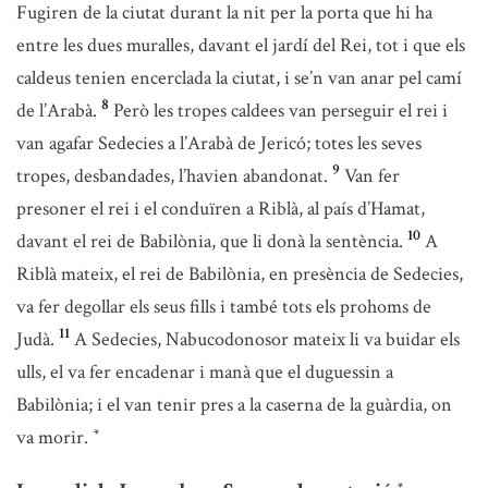
Fugiren de la ciutat durant la nit per la porta que hi ha
entre les dues muralles, davant el jardí del Rei, tot i que els
caldeus tenien encerclada la ciutat, i se’n van anar pel camí
8
de l’Arabà.
Però les tropes caldees van perseguir el rei i
van agafar Sedecies a l’Arabà de Jericó; totes les seves
9
tropes, desbandades, l’havien abandonat.
Van fer
presoner el rei i el conduïren a Riblà, al país d’Hamat,
10
davant el rei de Babilònia, que li donà la sentència.
A
Riblà mateix, el rei de Babilònia, en presència de Sedecies,
va fer degollar els seus fills i també tots els prohoms de
11
Judà.
A Sedecies, Nabucodonosor mateix li va buidar els
ulls, el va fer encadenar i manà que el duguessin a
Babilònia; i el van tenir pres a la caserna de la guàrdia, on
va morir.
*
*