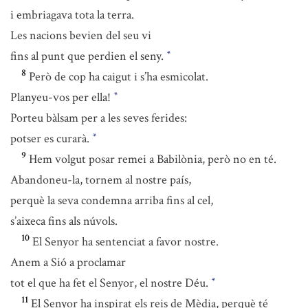
i embriagava tota la terra.
Les nacions bevien del seu vi
fins al punt que perdien el seny.
*
8
Però de cop ha caigut i s’ha esmicolat.
Planyeu-vos per ella!
*
Porteu bàlsam per a les seves ferides:
potser es curarà.
*
9
Hem volgut posar remei a Babilònia, però no en té.
Abandoneu-la, tornem al nostre país,
perquè la seva condemna arriba fins al cel,
s’aixeca fins als núvols.
10
El Senyor ha sentenciat a favor nostre.
Anem a Sió a proclamar
tot el que ha fet el Senyor, el nostre Déu.
*
11
El Senyor ha inspirat els reis de Mèdia, perquè té