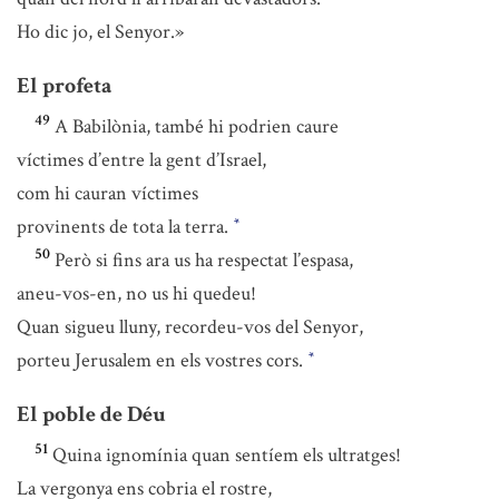
Ho dic jo, el Senyor.»
El profeta
49
A Babilònia, també hi podrien caure
víctimes d’entre la gent d’Israel,
com hi cauran víctimes
provinents de tota la terra.
*
50
Però si fins ara us ha respectat l’espasa,
aneu-vos-en, no us hi quedeu!
Quan sigueu lluny, recordeu-vos del Senyor,
porteu Jerusalem en els vostres cors.
*
El poble de Déu
51
Quina ignomínia quan sentíem els ultratges!
La vergonya ens cobria el rostre,