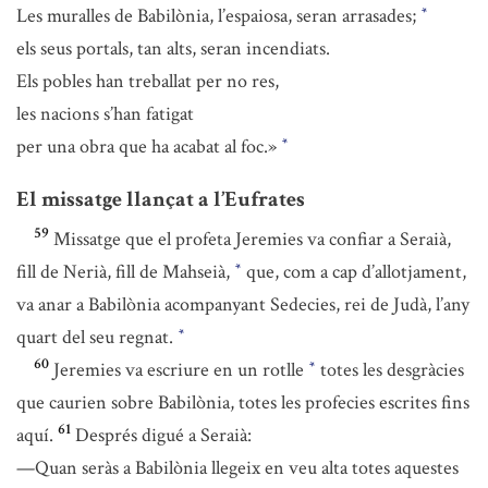
Les muralles de Babilònia, l’espaiosa, seran arrasades;
*
els seus portals, tan alts, seran incendiats.
Els pobles han treballat per no res,
les nacions s’han fatigat
per una obra que ha acabat al foc.»
*
El missatge llançat a l’Eufrates
59
Missatge que el profeta Jeremies va confiar a Seraià,
fill de Nerià, fill de Mahseià,
que, com a cap d’allotjament,
*
va anar a Babilònia acompanyant Sedecies, rei de Judà, l’any
quart del seu regnat.
*
60
Jeremies va escriure en un rotlle
totes les desgràcies
*
que caurien sobre Babilònia, totes les profecies escrites fins
61
aquí.
Després digué a Seraià:
—Quan seràs a Babilònia llegeix en veu alta totes aquestes