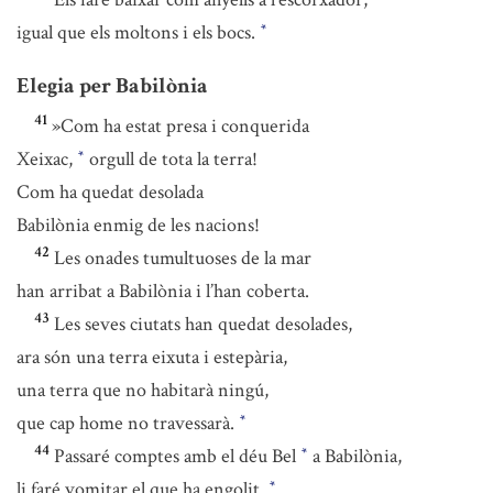
igual que els moltons i els bocs.
*
Elegia per Babilònia
41
»Com ha estat presa i conquerida
Xeixac,
orgull de tota la terra!
*
Com ha quedat desolada
Babilònia enmig de les nacions!
42
Les onades tumultuoses de la mar
han arribat a Babilònia i l’han coberta.
43
Les seves ciutats han quedat desolades,
ara són una terra eixuta i estepària,
una terra que no habitarà ningú,
que cap home no travessarà.
*
44
Passaré comptes amb el déu Bel
a Babilònia,
*
li faré vomitar el que ha engolit.
*