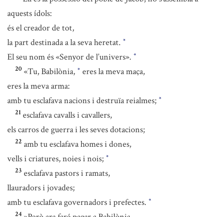
aquests ídols:
és el creador de tot,
la part destinada a la seva heretat.
*
El seu nom és «Senyor de l’univers».
*
20
«Tu, Babilònia,
eres la meva maça,
*
eres la meva arma:
amb tu esclafava nacions i destruïa reialmes;
*
21
esclafava cavalls i cavallers,
els carros de guerra i les seves dotacions;
22
amb tu esclafava homes i dones,
vells i criatures, noies i nois;
*
23
esclafava pastors i ramats,
llauradors i jovades;
amb tu esclafava governadors i prefectes.
*
24
»Però ara faré pagar a Babilònia