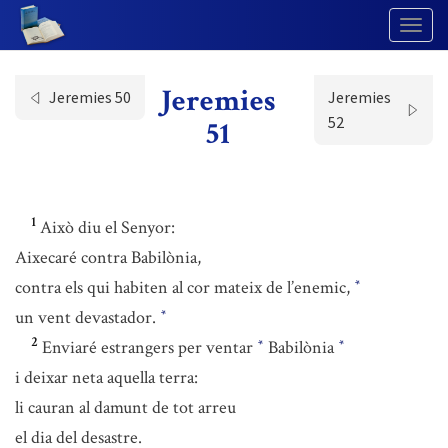
Togg
Navig
Jeremies
Jeremies 50
Jeremies
52
51
1
Això diu el Senyor:
Aixecaré contra Babilònia,
contra els qui habiten al cor mateix de l’enemic,
*
un vent devastador.
*
2
Enviaré estrangers per ventar
Babilònia
*
*
i deixar neta aquella terra:
li cauran al damunt de tot arreu
el dia del desastre.