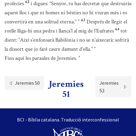
62
profecies
i digues: “Senyor, tu has decretat que destruiràs
aquest lloc i que ni homes ni bèsties no hi viuran més i es
63
convertirà en una solitud eterna.”
Després de llegir el
*
64
rotlle lliga-hi una pedra i llança’l al mig de l’Eufrates
tot
dient: “Així s’enfonsarà Babilònia i no se n’aixecarà: sofrirà
la dissort que jo faré caure damunt d’ella.”
*
Fins aquí les paraules de Jeremies.
*
Jeremies
Jeremies 50
Jeremies
52
51
BCI - Bíblia catalana. Traducció interconfessional