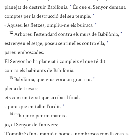
planejat de destruir Babilònia.
És que el Senyor demana
*
comptes per la destrucció del seu temple.
*
«Aguseu les fletxes, ompliu-ne els buiracs.
*
12
Arboreu l’estendard contra els murs de Babilònia,
*
estrenyeu el setge, poseu sentinelles contra ella,
*
pareu emboscades.
El Senyor ho ha planejat i compleix el que té dit
contra els habitants de Babilònia.
13
Babilònia, que vius vora un gran riu,
*
plena de tresors:
ets com un teixit que arriba al final,
a punt que en tallin l’ordit.
*
14
T’ho juro per mi mateix,
jo, el Senyor de l’univers:
T’ompliré d’una munió d’homes, nombrosos com llagostes,