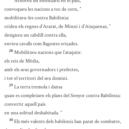
Arboreu un estendard en el país,
convoqueu les nacions a toc de corn,
*
mobilitzeu-les contra Babilònia:
crideu els regnes d’Ararat, de Minní i d’Aixquenaz,
*
designeu un cabdill contra ella,
envieu cavalls com llagostes eriçades.
28
Mobilitzeu nacions que l’ataquin:
els reis de Mèdia,
amb els seus governadors i prefectes,
i tot el territori del seu domini.
29
La terra tremola i dansa
quan es compleixen els plans del Senyor contra Babilònia:
convertir aquell país
en una solitud deshabitada.
*
30
Els més valents dels babilonis han parat de combatre,