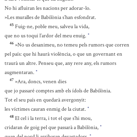
No hi afluiran les nacions per adorar-lo.
»Les muralles de Babilònia s’han esfondrat.
45
Fuig-ne, poble meu, salveu la vida,
que no us toqui l’ardor del meu enuig.
*
46
»No us desanimeu, no temeu pels rumors que corren
pel país: que hi haurà violència, o que un governant en
traurà un altre. Penseu que, any rere any, els rumors
augmentaran.
*
47
»Ara, doncs, venen dies
que jo passaré comptes amb els ídols de Babilònia.
Tot el seu país en quedarà avergonyit:
les víctimes cauran enmig de la ciutat.
*
48
El cel i la terra, i tot el que s’hi mou,
cridaran de goig pel que passarà a Babilònia,
*
quan del nord li arribaran devastadors.
*