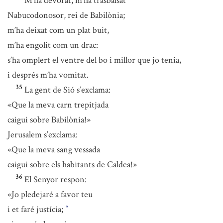
M’ha devorat, m’ha trasbalsat
Nabucodonosor, rei de Babilònia;
m’ha deixat com un plat buit,
m’ha engolit com un drac:
s’ha omplert el ventre del bo i millor que jo tenia,
i després m’ha vomitat.
35
La gent de Sió s’exclama:
«Que la meva carn trepitjada
caigui sobre Babilònia!»
Jerusalem s’exclama:
«Que la meva sang vessada
caigui sobre els habitants de Caldea!»
36
El Senyor respon:
«Jo pledejaré a favor teu
i et faré justícia;
*