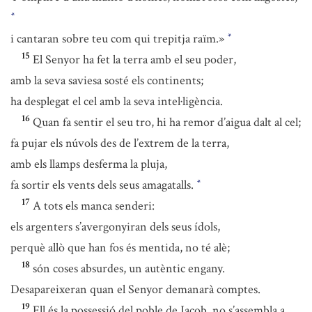
*
i cantaran sobre teu com qui trepitja raïm.»
*
15
El Senyor ha fet la terra amb el seu poder,
amb la seva saviesa sosté els continents;
ha desplegat el cel amb la seva intel·ligència.
16
Quan fa sentir el seu tro, hi ha remor d’aigua dalt al cel;
fa pujar els núvols des de l’extrem de la terra,
amb els llamps desferma la pluja,
fa sortir els vents dels seus amagatalls.
*
17
A tots els manca senderi:
els argenters s’avergonyiran dels seus ídols,
perquè allò que han fos és mentida, no té alè;
18
són coses absurdes, un autèntic engany.
Desapareixeran quan el Senyor demanarà comptes.
19
Ell és la possessió del poble de Jacob, no s’assembla a