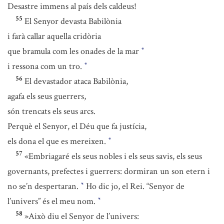
Desastre immens al país dels caldeus!
55
El Senyor devasta Babilònia
i farà callar aquella cridòria
que bramula com les onades de la mar
*
i ressona com un tro.
*
56
El devastador ataca Babilònia,
agafa els seus guerrers,
són trencats els seus arcs.
Perquè el Senyor, el Déu que fa justícia,
els dona el que es mereixen.
*
57
«Embriagaré els seus nobles i els seus savis, els seus
governants, prefectes i guerrers: dormiran un son etern i
no se’n despertaran.
Ho dic jo, el Rei. “Senyor de
*
l’univers” és el meu nom.
*
58
»Això diu el Senyor de l’univers: