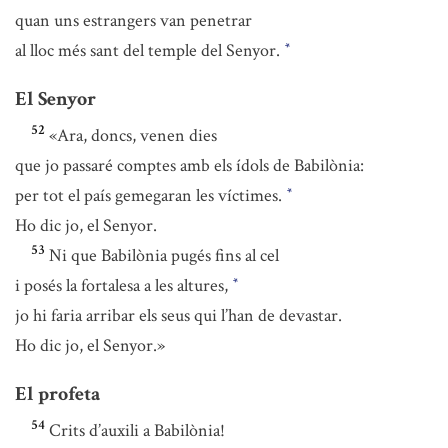
quan uns estrangers van penetrar
al lloc més sant del temple del Senyor.
*
El Senyor
52
«Ara, doncs, venen dies
que jo passaré comptes amb els ídols de Babilònia:
per tot el país gemegaran les víctimes.
*
Ho dic jo, el Senyor.
53
Ni que Babilònia pugés fins al cel
i posés la fortalesa a les altures,
*
jo hi faria arribar els seus qui l’han de devastar.
Ho dic jo, el Senyor.»
El profeta
54
Crits d’auxili a Babilònia!