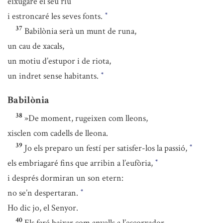
eixugaré el seu riu
i estroncaré les seves fonts.
*
37
Babilònia serà un munt de runa,
un cau de xacals,
un motiu d’estupor i de riota,
un indret sense habitants.
*
Babilònia
38
»De moment, rugeixen com lleons,
xisclen com cadells de lleona.
39
Jo els preparo un festí per satisfer-los la passió,
*
els embriagaré fins que arribin a l’eufòria,
*
i després dormiran un son etern:
no se’n despertaran.
*
Ho dic jo, el Senyor.
40
Els faré baixar com anyells a l’escorxador,