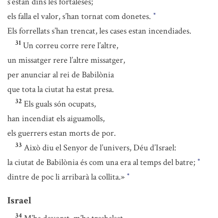
s’estan dins les fortaleses;
els falla el valor, s’han tornat com donetes.
*
Els forrellats s’han trencat, les cases estan incendiades.
31
Un correu corre rere l’altre,
un missatger rere l’altre missatger,
per anunciar al rei de Babilònia
que tota la ciutat ha estat presa.
32
Els guals són ocupats,
han incendiat els aiguamolls,
els guerrers estan morts de por.
33
Això diu el Senyor de l’univers, Déu d’Israel:
la ciutat de Babilònia és com una era al temps del batre;
*
dintre de poc li arribarà la collita.»
*
Israel
34