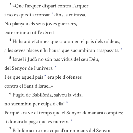
3
»Que l’arquer dispari contra l’arquer
i no es quedi arronsat
dins la cuirassa.
*
No planyeu els seus joves guerrers,
extermineu tot l’exèrcit.
4
Hi haurà víctimes que cauran en el país dels caldeus,
a les seves places n’hi haurà que sucumbiran traspassats.
*
5
Israel i Judà no són pas vidus del seu Déu,
del Senyor de l’univers.
*
I és que aquell país
era ple d’ofenses
*
contra el Sant d’Israel.»
6
Fugiu de Babilònia, salveu la vida,
no sucumbiu per culpa d’ella!
*
Perquè ara ve el temps que el Senyor demanarà comptes:
li donarà la paga que es mereix.
*
7
Babilònia era una copa d’or en mans del Senyor