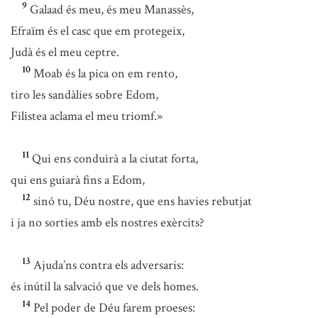
9
Galaad és meu, és meu Manassès,
Efraïm és el casc que em protegeix,
Judà és el meu ceptre.
10
Moab és la pica on em rento,
tiro les sandàlies sobre Edom,
Filistea aclama el meu triomf.»
11
Qui ens conduirà a la ciutat forta,
qui ens guiarà fins a Edom,
12
sinó tu, Déu nostre, que ens havies rebutjat
i ja no sorties amb els nostres exèrcits?
13
Ajuda’ns contra els adversaris:
és inútil la salvació que ve dels homes.
14
Pel poder de Déu farem proeses: