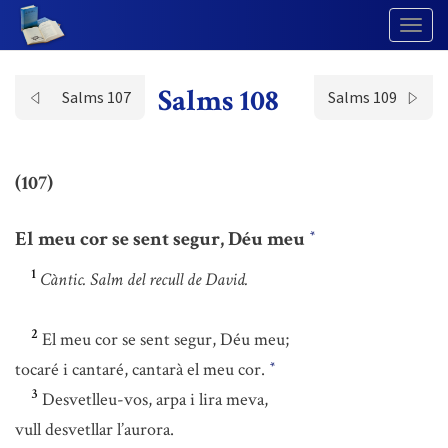
Togg
Navig
Salms 108
Salms 107
Salms 109
(107)
El meu cor se sent segur, Déu meu
*
1
Càntic. Salm del recull de David.
2
El meu cor se sent segur, Déu meu;
tocaré i cantaré, cantarà el meu cor.
*
3
Desvetlleu-vos, arpa i lira meva,
vull desvetllar l’aurora.