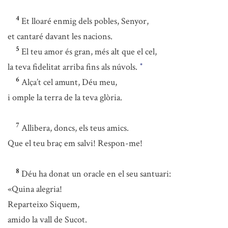
4
Et lloaré enmig dels pobles, Senyor,
et cantaré davant les nacions.
5
El teu amor és gran, més alt que el cel,
la teva fidelitat arriba fins als núvols.
*
6
Alça’t cel amunt, Déu meu,
i omple la terra de la teva glòria.
7
Allibera, doncs, els teus amics.
Que el teu braç em salvi! Respon-me!
8
Déu ha donat un oracle en el seu santuari:
«Quina alegria!
Reparteixo Siquem,
amido la vall de Sucot.