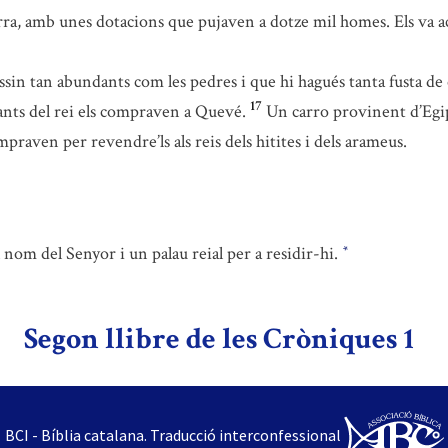
ra, amb unes dotacions que pujaven a dotze mil homes. Els va aca
ssin tan abundants com les pedres i que hi hagués tanta fusta de
17
nts del rei els compraven a Quevé.
Un carro provinent d’Egipt
raven per revendre’ls als reis dels hitites i dels arameus.
 nom del Senyor i un palau reial per a residir-hi.
*
Segon llibre de les Cròniques 1
BCI - Bíblia catalana. Traducció interconfessional