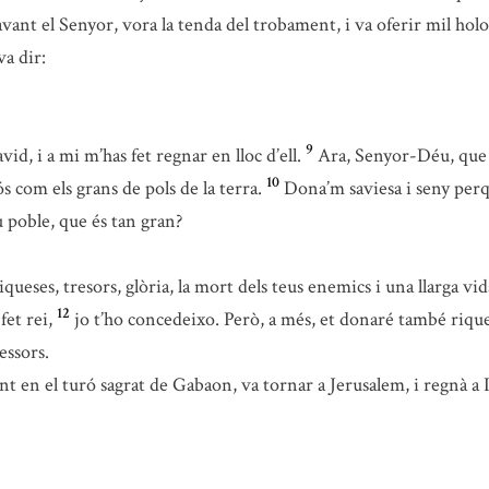
vant el Senyor, vora la tenda del trobament, i va oferir mil holoc
va dir:
9
, i a mi m’has fet regnar en lloc d’ell.
Ara, Senyor-Déu, que 
10
 com els grans de pols de la terra.
Dona’m saviesa i seny perq
 poble, que és tan gran?
ueses, tresors, glòria, la mort dels teus enemics i una llarga vid
12
fet rei,
jo t’ho concedeixo. Però, a més, et donaré també riques
essors.
 en el turó sagrat de Gabaon, va tornar a Jerusalem, i regnà a I