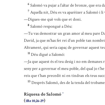
6
Salomó va pujar a l’altar de bronze, que era da
7
Aquella nit, Déu es va aparèixer a Salomó i li 
—Digues-me què vols que et doni.
8
Salomó respongué a Déu:
—Tu vas demostrar un gran amor al meu pare David
David, ja que m’has fet rei d’un poble tan nombrós
Altrament, qui seria capaç de governar aquest teu
11
Déu digué a Salomó:
—Ja que aquest és el teu desig i no em demanes riq
seny per a governar el meu poble, del qual jo t’he 
reis que t’han precedit ni en tindran els teus succ
13
Després Salomó, des de la tenda del trobament
Riquesa de Salomó
*
(
)
1Re 10,26-29