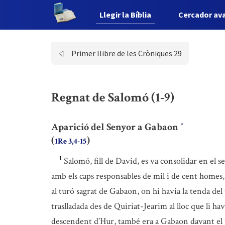
Llegir la Bíblia
Cercador av
Primer llibre de les Cròniques 29
Regnat de Salomó (1-9)
Aparició del Senyor a Gabaon
*
(
)
1Re 3,4-15
1
Salomó, fill de David, es va consolidar en el s
amb els caps responsables de mil i de cent homes, am
al turó sagrat de Gabaon, on hi havia la tenda de
traslladada des de Quiriat-Jearim al lloc que li ha
descendent d’Hur, també era a Gabaon davant el 