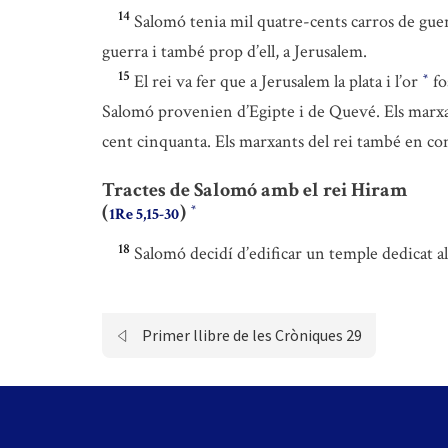
14
Salomó tenia mil quatre-cents carros de guer
guerra i també prop d’ell, a Jerusalem.
15
El rei va fer que a Jerusalem la plata i l’or
fo
*
Salomó provenien d’Egipte i de Quevé. Els marxa
cent cinquanta. Els marxants del rei també en comp
Tractes de Salomó amb el rei Hiram
(
)
*
1Re 5,15-30
18
Salomó decidí d’edificar un temple dedicat al
Primer llibre de les Cròniques 29