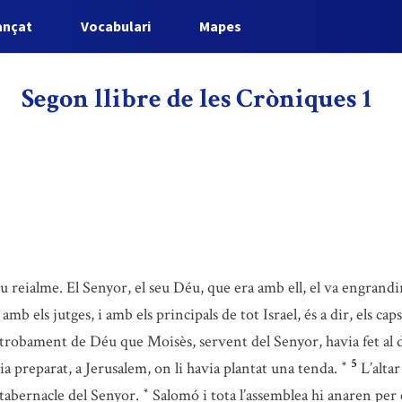
ançat
Vocabulari
Mapes
Segon llibre de les Cròniques 1
eu reialme. El Senyor, el seu Déu, que era amb ell, el va engrandi
b els jutges, i amb els principals de tot Israel, és a dir, els caps
l trobament de Déu que Moisès, servent del Senyor, havia fet al 
5
via preparat, a Jerusalem, on li havia plantat una tenda.
L’altar
*
tabernacle del Senyor.
Salomó i tota l’assemblea hi anaren per 
*