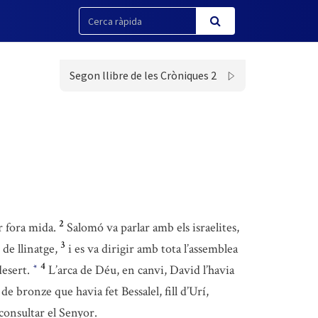
Segon llibre de les Cròniques 2
2
r fora mida.
Salomó va parlar amb els israelites,
3
 de llinatge,
i es va dirigir amb tota l’assemblea
4
desert.
L’arca de Déu, en canvi, David l’havia
*
 de bronze que havia fet Bessalel, fill d’Urí,
consultar el Senyor.