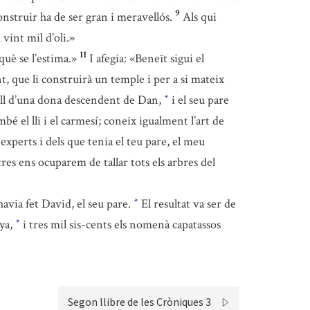
9
nstruir ha de ser gran i meravellós.
Als qui
 vint mil d’oli.»
11
què se l’estima.»
I afegia: «Beneït sigui el
ent, que li construirà un temple i per a si mateix
ill d’una dona descendent de Dan,
i el seu pare
*
ambé el lli i el carmesí; coneix igualment l’art de
 experts i dels que tenia el teu pare, el meu
res ens ocuparem de tallar tots els arbres del
 havia fet David, el seu pare.
El resultat va ser de
*
nya,
i tres mil sis-cents els nomenà capatassos
*
Segon llibre de les Cròniques 3