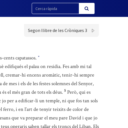
Segon llibre de les Cròniques 3
is-cents capatassos.
*
è edifiqués el palau on residia. Fes amb mi tal
ell, cremar-hi encens aromàtic, tenir-hi sempre
ia de mes i els de les festes solemnes del Senyor,
5
 és el més gran de tots els déus.
Però, qui es
 jo per a edificar-li un temple, ni que fos tan sols
 ferro, i en l’art de tenyir teixits de color de
rtesans que va preparar el meu pare David i que jo
teus operaris saben tallar els troncs del Líban. Els