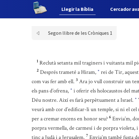
Llegir la Bíblia
Cercador av
Segon llibre de les Cròniques 1
1
Reclutà setanta mil traginers i vuitanta mil pi
2
Després trameté a Hiram,
rei de Tir, aquest
*
3
com vas fer amb ell.
Ara jo vull construir un te
els pans d’ofrena,
i oferir els holocaustos del mat
*
Déu nostre. Així es farà perpètuament a Israel.
*
veurà amb cor d’edificar-li un temple, si ni el ce
6
per a cremar encens en honor seu?
Envia’m, donc
porpra vermella, de carmesí i de porpra violeta, i
7
tinc a Judà i a Jerusalem.
Envia’m també fusta de 