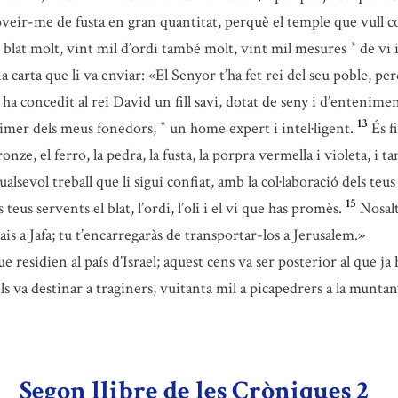
oveir-me de fusta en gran quantitat, perquè el temple que vull co
 blat molt, vint mil d’ordi també molt, vint mil mesures
de vi i
*
arta que li va enviar: «El Senyor t’ha fet rei del seu poble, per
ell ha concedit al rei David un fill savi, dotat de seny i d’entenim
13
rimer dels meus fonedors,
un home expert i intel·ligent.
És f
*
ronze, el ferro, la pedra, la fusta, la porpra vermella i violeta, i t
lsevol treball que li sigui confiat, amb la col·laboració dels teus
15
teus servents el blat, l’ordi, l’oli i el vi que has promès.
Nosalt
is a Jafa; tu t’encarregaràs de transportar-los a Jerusalem.»
e residien al país d’Israel; aquest cens va ser posterior al que ja
ls va destinar a traginers, vuitanta mil a picapedrers a la munta
Segon llibre de les Cròniques 2