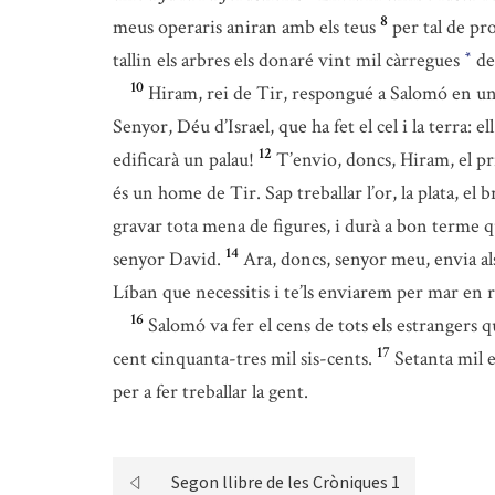
8
meus operaris aniran amb els teus
per tal de pr
tallin els arbres els donaré vint mil càrregues
de
*
10
Hiram, rei de Tir, respongué a Salomó en una c
Senyor, Déu d’Israel, que ha fet el cel i la terra: 
12
edificarà un palau!
T’envio, doncs, Hiram, el p
és un home de Tir. Sap treballar l’or, la plata, el b
gravar tota mena de figures, i durà a bon terme qua
14
senyor David.
Ara, doncs, senyor meu, envia als 
Líban que necessitis i te’ls enviarem per mar en ra
16
Salomó va fer el cens de tots els estrangers qu
17
cent cinquanta-tres mil sis-cents.
Setanta mil e
per a fer treballar la gent.
Segon llibre de les Cròniques 1