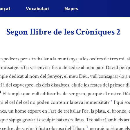
ançat
Vocabulari
Mapes
Segon llibre de les Cròniques 2
capedrers per a treballar a la muntanya, a les ordres de tres mil s
 missatge: «Tu vas enviar fusta de cedre al meu pare David perqu
mple dedicat al nom del Senyor, el meu Déu, vull consagrar-lo a 
í i del capvespre, els dels dissabtes, els de les festes del primer d
4
El temple que vull edificar ha de ser gran, perquè el nostre Déu
l ni el cel del cel no poden contenir la seva immensitat?
I qui soc
*
s, un home expert en l’art de treballar l’or, la plata, el bronze, el
 que sàpiga gravar i esculpir baixos relleus. Treballarà amb els a
cedre, de savina i fusta olorosa del Líban,
perquè jo sé que els 
*