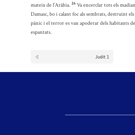
26
mateix de l’Aràbia.
Va encerclar tots els madia
Damasc, bo i calant foc als sembrats, destruint els r
pànic i el terror es van apoderar dels habitants d
espantats.
Judit 1