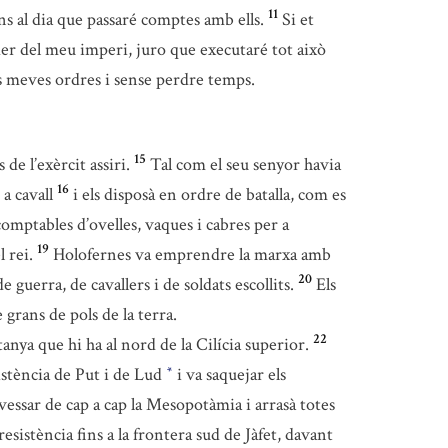
11
ns al dia que passaré comptes amb ells.
Si et
der del meu imperi, juro que executaré tot això
es meves ordres i sense perdre temps.
15
de l’exèrcit assiri.
Tal com el seu senyor havia
16
a cavall
i els disposà en ordre de batalla, com es
omptables d’ovelles, vaques i cabres per a
19
 rei.
Holofernes va emprendre la marxa amb
20
guerra, de cavallers i de soldats escollits.
Els
 grans de pols de la terra.
22
nya que hi ha al nord de la Cilícia superior.
sistència de Put i de Lud
i va saquejar els
*
avessar de cap a cap la Mesopotàmia i arrasà totes
resistència fins a la frontera sud de Jàfet, davant