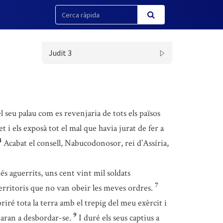
Judit 3
 seu palau com es revenjaria de tots els països
et i els exposà tot el mal que havia jurat de fer a
4
Acabat el consell, Nabucodonosor, rei d’Assíria,
és aguerrits, uns cent vint mil soldats
7
 territoris que no van obeir les meves ordres.
iré tota la terra amb el trepig del meu exèrcit i
9
ibaran a desbordar-se.
I duré els seus captius a