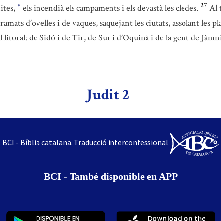
27
nites,
els incendià els campaments i els devastà les cledes.
Al 
*
amats d’ovelles i de vaques, saquejant les ciutats, assolant les plan
el litoral: de Sidó i de Tir, de Sur i d’Oquinà i de la gent de Jà
Judit 2
BCI - Bíblia catalana. Traducció interconfessional
BCI - També disponible en APP