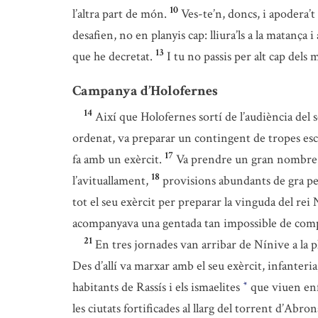
10
l’altra part de món.
Ves-te’n, doncs, i apodera’t
desafien, no en planyis cap: lliura’ls a la matança i 
13
que he decretat.
I tu no passis per alt cap del
Campanya d’Holofernes
14
Així que Holofernes sortí de l’audiència del seu
ordenat, va preparar un contingent de tropes escol
17
fa amb un exèrcit.
Va prendre un gran nombre de
18
l’avituallament,
provisions abundants de gra per 
tot el seu exèrcit per preparar la vinguda del rei 
acompanyava una gentada tan impossible de comp
21
En tres jornades van arribar de Nínive a la p
Des d’allí va marxar amb el seu exèrcit, infanteria,
habitants de Rassís i els ismaelites
que viuen enf
*
les ciutats fortificades al llarg del torrent d’Abron