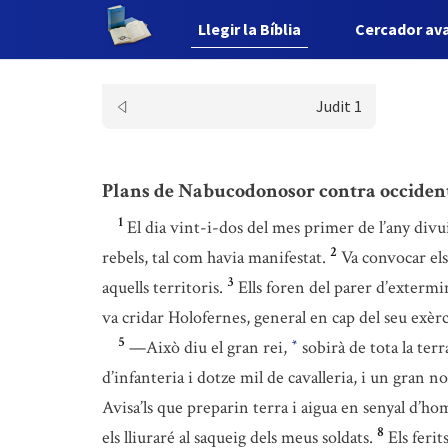
Llegir la Bíblia
Cercador av
Judit 1
Plans de Nabucodonosor contra occiden
1
El dia vint-i-dos del mes primer de l’any divu
2
rebels, tal com havia manifestat.
Va convocar els 
3
aquells territoris.
Ells foren del parer d’extermin
va cridar Holofernes, general en cap del seu exèrci
5
—Això diu el gran rei,
sobirà de tota la ter
*
d’infanteria i dotze mil de cavalleria, i un gran n
Avisa’ls que preparin terra i aigua en senyal d’h
8
els lliuraré al saqueig dels meus soldats.
Els ferit