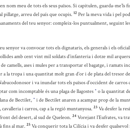
 en nom meu de tots els seus països. Si capitulen, guarda-me’ls fi
12
al pillatge, arreu del país que ocupis.
Per la meva vida i pel po
s manaments del teu senyor: compleix-los puntualment, seguint l
 senyor va convocar tots els dignataris, els generals i els oficials 
lides amb cent vint mil soldats d’infanteria i dotze mil arquers 
 camells, ases i mules per a transportar el bagatge, i ramats inc
a la tropa i una quantitat molt gran d’or i de plata del tresor del
Nabucodonosor i va inundar tots els països d’occident de carros de 
tar com incomptable és una plaga de llagostes
o la quantitat de
*
lana de Bectilet,
i de Bectilet anaren a acampar prop de la munta
*
23
 cavalleria i carros, cap a la regió muntanyosa.
Va desfer la re
24
ront del desert, al sud de Queleon.
Vorejant l’Eufrates, va tr
25
à fins al mar.
Va conquerir tota la Cilícia i va desfer qualsevol 