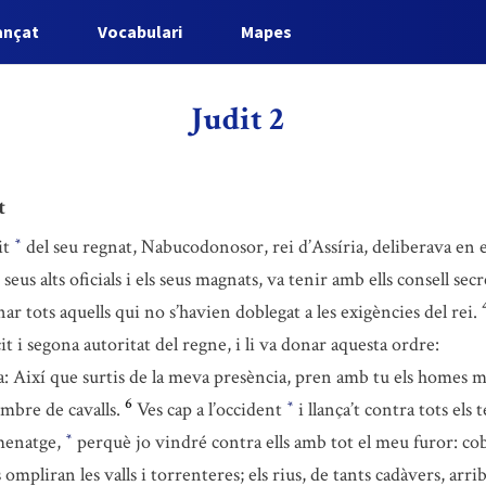
ançat
Vocabulari
Mapes
Judit 2
t
it
del seu regnat, Nabucodonosor, rei d’Assíria, deliberava en el
*
seus alts oficials i els seus magnats, va tenir amb ells consell secr
ar tots aquells qui no s’havien doblegat a les exigències del rei.
t i segona autoritat del regne, i li va donar aquesta ordre:
ra: Així que surtis de la meva presència, pren amb tu els homes m
6
ombre de cavalls.
Ves cap a l’occident
i llança’t contra tots els
*
omenatge,
perquè jo vindré contra ells amb tot el meu furor: cobr
*
s ompliran les valls i torrenteres; els rius, de tants cadàvers, arr