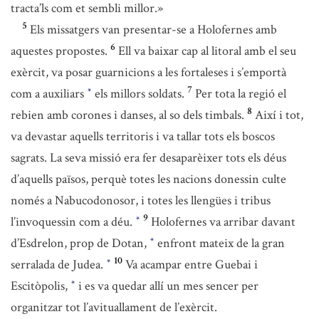
tracta’ls com et sembli millor.»
5
Els missatgers van presentar-se a Holofernes amb
6
aquestes propostes.
Ell va baixar cap al litoral amb el seu
exèrcit, va posar guarnicions a les fortaleses i s’emportà
7
com a auxiliars
els millors soldats.
Per tota la regió el
*
8
rebien amb corones i danses, al so dels timbals.
Així i tot,
va devastar aquells territoris i va tallar tots els boscos
sagrats. La seva missió era fer desaparèixer tots els déus
d’aquells països, perquè totes les nacions donessin culte
només a Nabucodonosor, i totes les llengües i tribus
9
l’invoquessin com a déu.
Holofernes va arribar davant
*
d’Esdrelon, prop de Dotan,
enfront mateix de la gran
*
10
serralada de Judea.
Va acampar entre Guebai i
*
Escitòpolis,
i es va quedar allí un mes sencer per
*
organitzar tot l’avituallament de l’exèrcit.