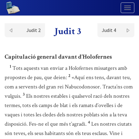
Togg
Navig
Judit 3
Judit 2
Judit 4
Capitulació general davant d’Holofernes
1
Tots aquests van enviar a Holofernes missatgers amb
2
propostes de pau, que deien:
«Aquí ens tens, davant teu,
com a servents del gran rei Nabucodonosor. Tracta’ns com
3
vulguis.
Els nostres estables i qualsevol racó dels nostres
termes, tots els camps de blat i els ramats d’ovelles i de
vaques i totes les cledes dels nostres poblats són a la teva
4
disposició. Fes-ne el que més t’agradi.
Les nostres ciutats
són teves, els seus habitants són els teus esclaus. Vine i