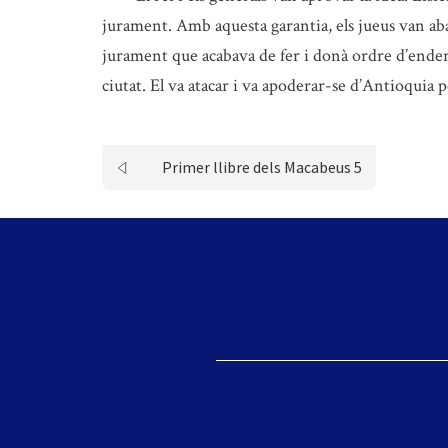
jurament. Amb aquesta garantia, els jueus van aba
jurament que acabava de fer i donà ordre d’enderr
ciutat. El va atacar i va apoderar-se d’Antioquia pe
Primer llibre dels Macabeus 5