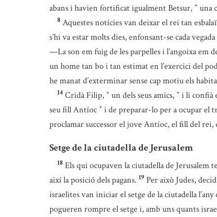
abans i havien fortificat igualment Betsur,
una c
*
8
Aquestes notícies van deixar el rei tan esbalaït
s’hi va estar molts dies, enfonsant-se cada vega
—La son em fuig de les parpelles i l’angoixa em de
un home tan bo i tan estimat en l’exercici del po
he manat d’exterminar sense cap motiu els habita
14
Cridà Filip,
un dels seus amics,
i li confià
*
*
seu fill Antíoc
i de preparar-lo per a ocupar el t
*
proclamar successor el jove Antíoc, el fill del rei
Setge de la ciutadella de Jerusalem
18
Els qui ocupaven la ciutadella de Jerusalem te
19
així la posició dels pagans.
Per això Judes, decidi
israelites van iniciar el setge de la ciutadella l’an
pogueren rompre el setge i, amb uns quants israeli