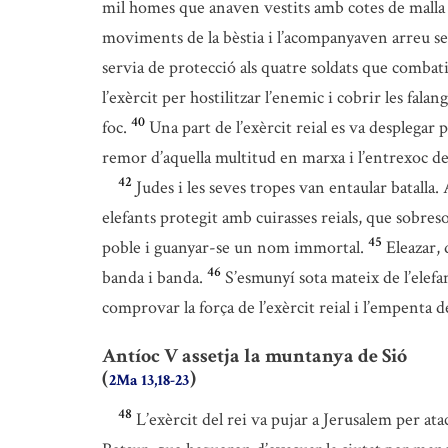
mil homes que anaven vestits amb cotes de malla i
moviments de la bèstia i l’acompanyaven arreu se
servia de protecció als quatre soldats que combat
l’exèrcit per hostilitzar l’enemic i cobrir les falang
40
foc.
Una part de l’exèrcit reial es va desplegar p
remor d’aquella multitud en marxa i l’entrexoc de
42
Judes i les seves tropes van entaular batalla.
elefants protegit amb cuirasses reials, que sobreso
45
poble i guanyar-se un nom immortal.
Eleazar, 
46
banda i banda.
S’esmunyí sota mateix de l’elef
comprovar la força de l’exèrcit reial i l’empenta d
Antíoc V assetja la muntanya de Sió
(
)
2Ma 13,18-23
48
L’exèrcit del rei va pujar a Jerusalem per atac