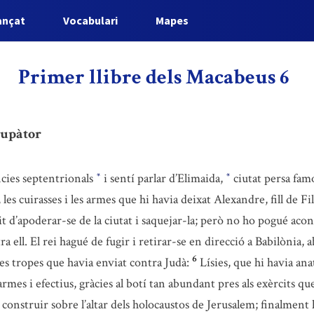
ançat
Vocabulari
Mapes
Primer llibre dels Macabeus 6
Eupàtor
ncies septentrionals
i sentí parlar d’Elimaida,
ciutat persa famo
*
*
 les cuirasses i les armes que hi havia deixat Alexandre, fill de F
t d’apoderar-se de la ciutat i saquejar-la; però no ho pogué aco
a ell. El rei hagué de fugir i retirar-se en direcció a Babilònia, a
6
les tropes que havia enviat contra Judà:
Lísies, que hi havia an
 armes i efectius, gràcies al botí tan abundant pres als exèrcits q
 construir sobre l’altar dels holocaustos de Jerusalem; finalment