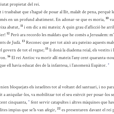
iutat propietat del rei.
 i trasbalsat que s’hagué de posar al llit, malalt de pena, perquè l
10
da més en un profund abatiment. En adonar-se que es moria,
va
11
ixa abatut,
i em dic a mi mateix: A quin grau d’aflicció he arr
12
der!
Però ara recordo les maldats que he comès a Jerusalem: m’h
13
nts de Judà.
Reconec que per tot això ara pateixo aquests mal
15
 el govern de tot el regne;
li donà la diadema reial, els vestits i 
16
ron.
El rei Antíoc va morir allí mateix l’any cent quaranta-no
, que ell havia educat des de la infantesa, i l’anomenà Eupàtor.
*
nien bloquejats els israelites tot al voltant del santuari, i no p
t a aniquilar-los, va mobilitzar tot el seu exèrcit per posar-los s
y cent cinquanta,
fent servir catapultes i altres màquines que ha
*
22
tes impius que se’ls van afegir,
es presentaren davant el rei p