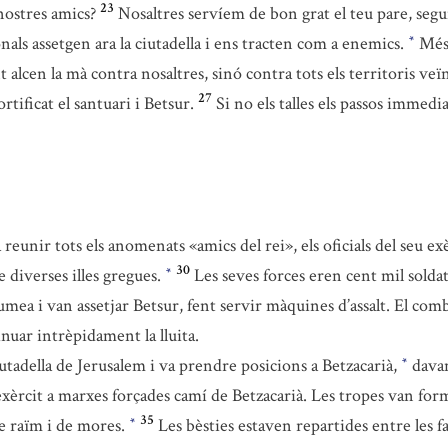
23
 nostres amics?
Nosaltres servíem de bon grat el teu pare, seg
nals assetgen ara la ciutadella i ens tracten com a enemics.
Més 
*
 alcen la mà contra nosaltres, sinó contra tots els territoris veïn
27
tificat el santuari i Betsur.
Si no els talles els passos immed
 reunir tots els anomenats «amics del rei», els oficials del seu exè
30
e diverses illes gregues.
Les seves forces eren cent mil soldats
*
mea i van assetjar Betsur, fent servir màquines d’assalt. El comb
nuar intrèpidament la lluita.
 ciutadella de Jerusalem i va prendre posicions a Betzacarià,
davan
*
 exèrcit a marxes forçades camí de Betzacarià. Les tropes van for
35
de raïm i de mores.
Les bèsties estaven repartides entre les f
*