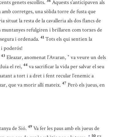
36
ents genets escollits.
Aquests s’anticipaven als
a amb corretges, una sòlida torre de fusta que
ia situat la resta de la cavalleria als dos flancs de
les muntanyes refulgiren i brillaren com torxes de
41
a segura i ordenada.
Tots els qui sentien la
 i poderós!
43
Eleazar, anomenat l’Avaran,
va veure un dels
*
44
uia el rei,
va sacrificar la vida per salvar el seu
ant a tort i a dret i fent recular l’enemic a
47
ar, que va morir allí mateix.
Però els jueus, en
49
ntanya de Sió.
Va fer les paus amb els jueus de
50
*