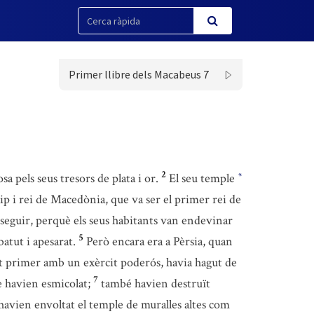
Primer llibre dels Macabeus 7
2
sa pels seus tresors de plata i or.
El seu temple
*
ilip i rei de Macedònia, que va ser el primer rei de
nseguir, perquè els seus habitants van endevinar
5
batut i apesarat.
Però encara era a Pèrsia, quan
at primer amb un exèrcit poderós, havia hagut de
7
ue havien esmicolat;
també havien destruït
 havien envoltat el temple de muralles altes com