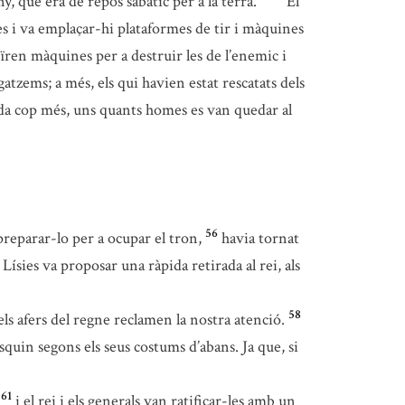
y, que era de repòs sabàtic per a la terra.
El
es i va emplaçar-hi plataformes de tir i màquines
ren màquines per a destruir les de l’enemic i
gatzems; a més, els qui havien estat rescatats dels
ada cop més, uns quants homes es van quedar al
56
preparar-lo per a ocupar el tron,
havia tornat
 Lísies va proposar una ràpida retirada al rei, als
58
els afers del regne reclamen la nostra atenció.
quin segons els seus costums d’abans. Ja que, si
61
i el rei i els generals van ratificar-les amb un