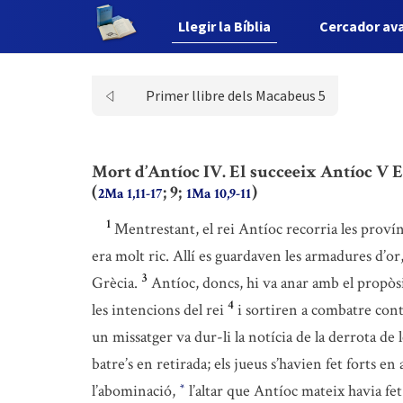
Llegir la Bíblia
Cercador av
Primer llibre dels Macabeus 5
Mort d’Antíoc IV. El succeeix Antíoc V 
(
; 9;
)
2Ma 1,11-17
1Ma 10,9-11
1
Mentrestant, el rei Antíoc recorria les proví
era molt ric. Allí es guardaven les armadures d’or,
3
Grècia.
Antíoc, doncs, hi va anar amb el propòsi
4
les intencions del rei
i sortiren a combatre contr
un missatger va dur-li la notícia de la derrota de 
batre’s en retirada; els jueus s’havien fet forts en
l’abominació,
l’altar que Antíoc mateix havia fet
*