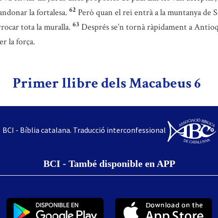
62
ndonar la fortalesa.
Però quan el rei entrà a la muntanya de Si
63
ocar tota la muralla.
Després se’n tornà ràpidament a Antioqui
r la força.
Primer llibre dels Macabeus 6
BCI - Bíblia catalana. Traducció interconfessional
BCI - També disponible en APP