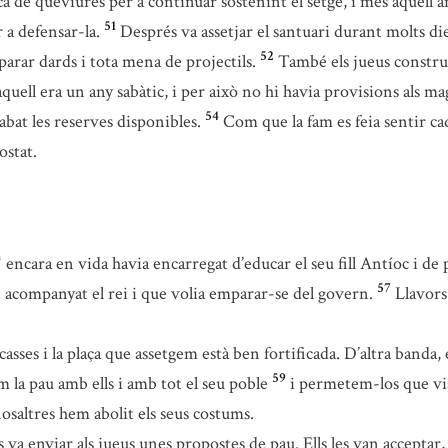
 de queviures per a continuar sostenint el setge, i més aquell an
51
 a defensar-la.
Després va assetjar el santuari durant molts di
52
isparar dards i tota mena de projectils.
També els jueus construï
quell era un any sabàtic, i per això no hi havia provisions als ma
54
bat les reserves disponibles.
Com que la fam es feia sentir c
ostat.
encara en vida havia encarregat d’educar el seu fill Antíoc i de 
*
57
 acompanyat el rei i que volia emparar-se del govern.
Llavors
ses i la plaça que assetgem està ben fortificada. D’altra banda, 
59
 la pau amb ells i amb tot el seu poble
i permetem-los que vis
nosaltres hem abolit els seus costums.
es va enviar als jueus unes propostes de pau. Ells les van acceptar,