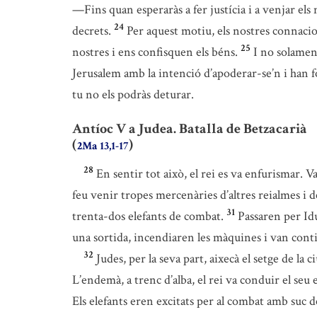
—Fins quan esperaràs a fer justícia i a venjar els
24
decrets.
Per aquest motiu, els nostres connacio
25
nostres i ens confisquen els béns.
I no solament
Jerusalem amb la intenció d’apoderar-se’n i han for
tu no els podràs deturar.
Antíoc V a Judea. Batalla de Betzacarià
(
)
2Ma 13,1-17
28
En sentir tot això, el rei es va enfurismar. Va
feu venir tropes mercenàries d’altres reialmes i d
31
trenta-dos elefants de combat.
Passaren per Idu
una sortida, incendiaren les màquines i van conti
32
Judes, per la seva part, aixecà el setge de la
L’endemà, a trenc d’alba, el rei va conduir el seu
Els elefants eren excitats per al combat amb suc 