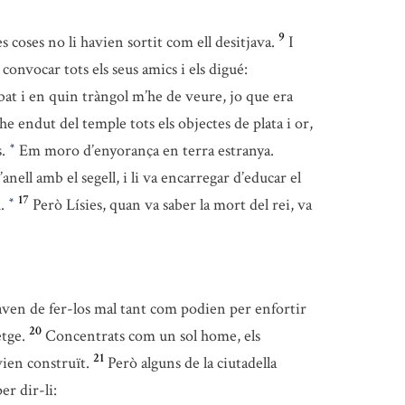
9
es coses no li havien sortit com ell desitjava.
I
 convocar tots els seus amics i els digué:
ibat i en quin tràngol m’he de veure, jo que era
e endut del temple tots els objectes de plata i or,
s.
Em moro d’enyorança en terra estranya.
*
l’anell amb el segell, i li va encarregar d’educar el
17
u.
Però Lísies, quan va saber la mort del rei, va
*
araven de fer-los mal tant com podien per enfortir
20
etge.
Concentrats com un sol home, els
21
vien construït.
Però alguns de la ciutadella
er dir-li: