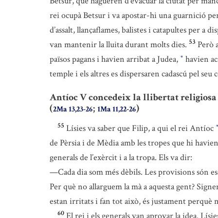
Betsur, que hagueren d’evacuar la ciutat per manca
rei ocupà Betsur i va apostar-hi una guarnició per
d’assalt, llançaflames, balistes i catapultes per a d
53
van mantenir la lluita durant molts dies.
Però a
països pagans i havien arribat a Judea,
havien aca
*
temple i els altres es dispersaren cadascú pel seu c
Antíoc V concedeix la llibertat religiosa
(
;
)
2Ma 13,23-26
1Ma 11,22-26
55
Lísies va saber que Filip, a qui el rei Antíoc
de Pèrsia i de Mèdia amb les tropes que hi havien
generals de l’exèrcit i a la tropa. Els va dir:
—Cada dia som més dèbils. Les provisions són escas
Per què no allarguem la mà a aquesta gent? Signem
estan irritats i fan tot això, és justament perquè 
60
El rei i els generals van aprovar la idea. Lísi