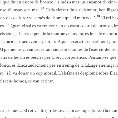
 que duien cascos de bronze, i a més a més un escamot de cinc-c
37
nse allunyar-se’n mai.
Cada elefant duia al damunt, ben lligad
38
ien des de la torre, a més de l’home que el menava.
El rei hav
*
39
es.
Quan el sol es va reflectir en els escuts d’or i de bronze, 
els cims, i l’altra al peu de la muntanya: l’avenç es feia de maner
 les armes quedaven espantats. Aquell exèrcit era realment gran
 Al primer xoc, van caure uns sis-cents homes de l’exèrcit del rei.
rtia de les altres bèsties per la seva corpulència. Pensant-se que d
doncs, es llançà audaçment per entremig de la falange enemiga mat
ant
i li va donar un cop mortal. L’elefant es desplomà sobre Eleaz
*
els seus homes, es van retirar.
ar els jueus. El rei va dirigir les seves forces cap a Judea i la mu