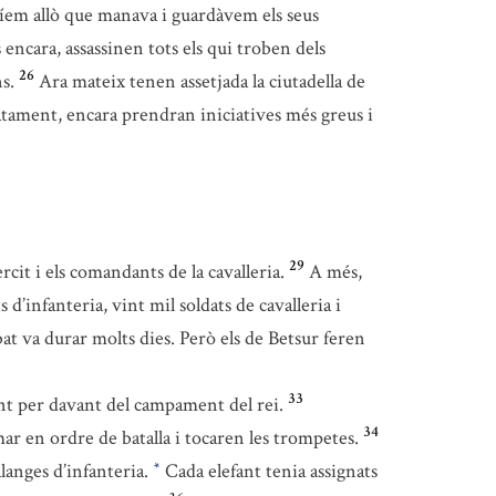
uíem allò que manava i guardàvem els seus
encara, assassinen tots els qui troben dels
26
s.
Ara mateix tenen assetjada la ciutadella de
iatament, encara prendran iniciatives més greus i
29
rcit i els comandants de la cavalleria.
A més,
 d’infanteria, vint mil soldats de cavalleria i
at va durar molts dies. Però els de Betsur feren
33
t per davant del campament del rei.
34
mar en ordre de batalla i tocaren les trompetes.
alanges d’infanteria.
Cada elefant tenia assignats
*