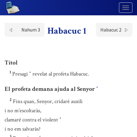
Togg
Navig
Habacuc 1
Nahum 3
Habacuc 2
Títol
1
Presagi
revelat al profeta Habacuc.
*
El profeta demana ajuda al Senyor
*
2
Fins quan, Senyor, cridaré auxili
i no m’escoltaràs,
clamaré contra el violent
*
i no em salvaràs?
3