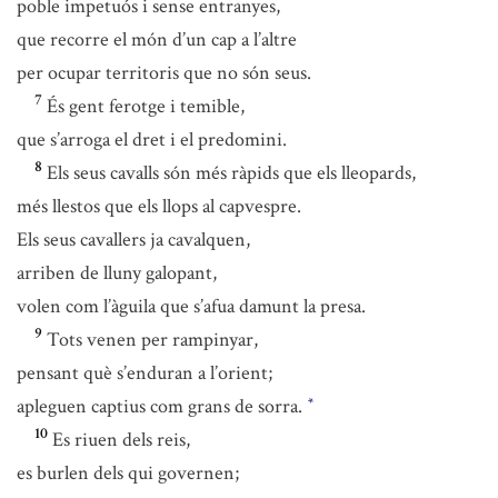
poble impetuós i sense entranyes,
que recorre el món d’un cap a l’altre
per ocupar territoris que no són seus.
7
És gent ferotge i temible,
que s’arroga el dret i el predomini.
8
Els seus cavalls són més ràpids que els lleopards,
més llestos que els llops al capvespre.
Els seus cavallers ja cavalquen,
arriben de lluny galopant,
volen com l’àguila que s’afua damunt la presa.
9
Tots venen per rampinyar,
pensant què s’enduran a l’orient;
apleguen captius com grans de sorra.
*
10
Es riuen dels reis,
es burlen dels qui governen;