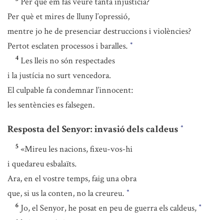
Per què em fas veure tanta injustícia?
Per què et mires de lluny l’opressió,
mentre jo he de presenciar destruccions i violències?
Pertot esclaten processos i baralles.
*
4
Les lleis no són respectades
i la justícia no surt vencedora.
El culpable fa condemnar l’innocent:
les sentències es falsegen.
Resposta del Senyor: invasió dels caldeus
*
5
«Mireu les nacions, fixeu-vos-hi
i quedareu esbalaïts.
Ara, en el vostre temps, faig una obra
que, si us la conten, no la creureu.
*
6
Jo, el Senyor, he posat en peu de guerra els caldeus,
*