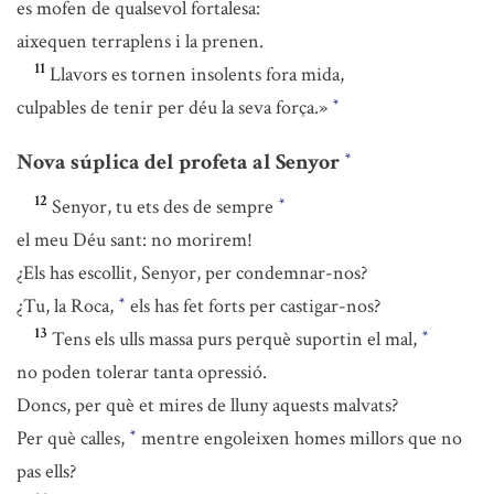
es mofen de qualsevol fortalesa:
aixequen terraplens i la prenen.
11
Llavors es tornen insolents fora mida,
culpables de tenir per déu la seva força.»
*
Nova súplica del profeta al Senyor
*
12
Senyor, tu ets des de sempre
*
el meu Déu sant: no morirem!
¿Els has escollit, Senyor, per condemnar-nos?
¿Tu, la Roca,
els has fet forts per castigar-nos?
*
13
Tens els ulls massa purs perquè suportin el mal,
*
no poden tolerar tanta opressió.
Doncs, per què et mires de lluny aquests malvats?
Per què calles,
mentre engoleixen homes millors que no
*
pas ells?