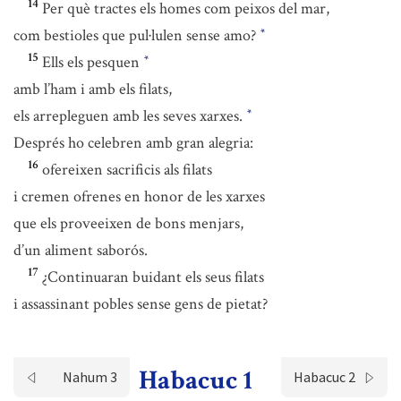
14
Per què tractes els homes com peixos del mar,
com bestioles que pul·lulen sense amo?
*
15
Ells els pesquen
*
amb l’ham i amb els filats,
els arrepleguen amb les seves xarxes.
*
Després ho celebren amb gran alegria:
16
ofereixen sacrificis als filats
i cremen ofrenes en honor de les xarxes
que els proveeixen de bons menjars,
d’un aliment saborós.
17
¿Continuaran buidant els seus filats
i assassinant pobles sense gens de pietat?
Habacuc 1
Nahum 3
Habacuc 2