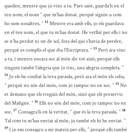
queden, mentre que jo vinc a tu. Pare sant, guarda’ls en el
teu nom, el nom
que m’has donat, perquè siguin u com
*
12
ho som nosaltres.
Mentre era amb ells, jo els guardava
*
en el teu nom, el que tu m’has donat. He vetllat per ells i no
se n’ha perdut ni un de sol, fora del qui s’havia de perdre,
13
perquè es complís el que diu l’Escriptura.
Però ara vinc
*
a tu, i mentre encara soc al món dic tot això, perquè ells
tinguin també l’alegria que jo tinc, una alegria completa.
*
14
Jo els he confiat la teva paraula, però ara el món els odia,
15
perquè no són del món, com jo tampoc no en soc.
No
*
*
et demano que els treguis del món, sinó que els preservis
16
del Maligne.
Ells no són del món, com jo tampoc no en
*
17
18
soc.
Consagra’ls en la veritat,
que és la teva paraula.
*
*
Tal com tu m’has enviat al món, jo també els hi he enviat.
*
19
I jo em consagro a mi mateix per ells,
perquè ells també
*