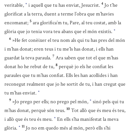
4
veritable,
i aquell que tu has enviat, Jesucrist.
Jo t’he
*
glorificat a la terra, duent a terme l’obra que m’havies
5
encomanat;
ara glorifica’m tu, Pare, al teu costat, amb la
glòria que jo tenia vora teu abans que el món existís.
*
6
»He fet conèixer el teu nom als qui tu has pres del món
i m’has donat; eren teus i tu me’ls has donat, i ells han
7
guardat la teva paraula.
Ara saben que tot el que m’has
8
donat ho he rebut de tu,
perquè jo els he confiat les
paraules que tu m’has confiat. Ells les han acollides i han
reconegut realment que jo he sortit de tu, i han cregut que
tu m’has enviat.
*
9
»Jo prego per ells; no prego pel món,
sinó pels qui tu
*
10
m’has donat, perquè són teus.
Tot allò que és meu és teu,
i allò que és teu és meu.
En ells s’ha manifestat la meva
*
11
glòria.
Jo no em quedo més al món, però ells s’hi
*