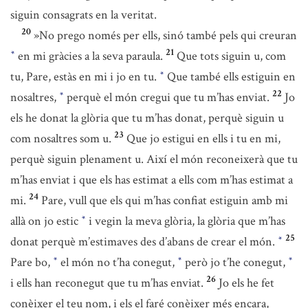
siguin consagrats en la veritat.
20
»No prego només per ells, sinó també pels qui creuran
21
en mi gràcies a la seva paraula.
Que tots siguin u, com
*
tu, Pare, estàs en mi i jo en tu.
Que també ells estiguin en
*
22
nosaltres,
perquè el món cregui que tu m’has enviat.
Jo
*
els he donat la glòria que tu m’has donat, perquè siguin u
23
com nosaltres som u.
Que jo estigui en ells i tu en mi,
perquè siguin plenament u. Així el món reconeixerà que tu
m’has enviat i que els has estimat a ells com m’has estimat a
24
mi.
Pare, vull que els qui m’has confiat estiguin amb mi
allà on jo estic
i vegin la meva glòria, la glòria que m’has
*
25
donat perquè m’estimaves des d’abans de crear el món.
*
Pare bo,
el món no t’ha conegut,
però jo t’he conegut,
*
*
*
26
i ells han reconegut que tu m’has enviat.
Jo els he fet
conèixer el teu nom, i els el faré conèixer més encara,