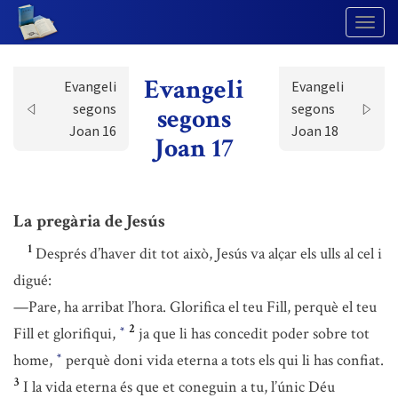
Togg
Navig
Evangeli
Evangeli
Evangeli
segons
segons
segons
Joan 16
Joan 18
Joan 17
La pregària de Jesús
1
Després d’haver dit tot això, Jesús va alçar els ulls al cel i
digué:
—Pare, ha arribat l’hora. Glorifica el teu Fill, perquè el teu
2
Fill et glorifiqui,
ja que li has concedit poder sobre tot
*
home,
perquè doni vida eterna a tots els qui li has confiat.
*
3
I la vida eterna és que et coneguin a tu, l’únic Déu