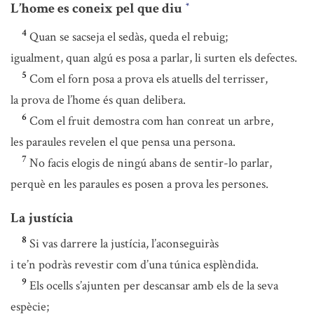
L’home es coneix pel que diu
*
4
Quan se sacseja el sedàs, queda el rebuig;
igualment, quan algú es posa a parlar, li surten els defectes.
5
Com el forn posa a prova els atuells del terrisser,
la prova de l’home és quan delibera.
6
Com el fruit demostra com han conreat un arbre,
les paraules revelen el que pensa una persona.
7
No facis elogis de ningú abans de sentir-lo parlar,
perquè en les paraules es posen a prova les persones.
La justícia
8
Si vas darrere la justícia, l’aconseguiràs
i te’n podràs revestir com d’una túnica esplèndida.
9
Els ocells s’ajunten per descansar amb els de la seva
espècie;