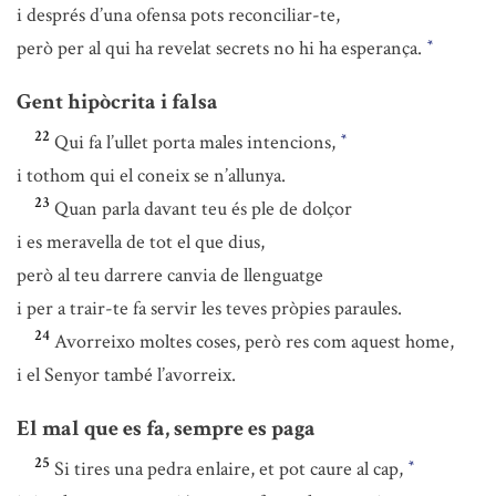
i després d’una ofensa pots reconciliar-te,
però per al qui ha revelat secrets no hi ha esperança.
*
Gent hipòcrita i falsa
22
Qui fa l’ullet porta males intencions,
*
i tothom qui el coneix se n’allunya.
23
Quan parla davant teu és ple de dolçor
i es meravella de tot el que dius,
però al teu darrere canvia de llenguatge
i per a trair-te fa servir les teves pròpies paraules.
24
Avorreixo moltes coses, però res com aquest home,
i el Senyor també l’avorreix.
El mal que es fa, sempre es paga
25
Si tires una pedra enlaire, et pot caure al cap,
*