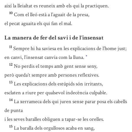
així la lleialtat es reuneix amb els qui la practiquen.
10
Com el lleó està a l’aguait de la presa,
el pecat aguaita els qui fan el mal.
La manera de fer del savi i de l’insensat
11
Sempre hi ha saviesa en les explicacions de l’home just;
en canvi, l’insensat canvia com la lluna.
*
12
No perdis el temps amb gent sense seny,
però queda’t sempre amb persones reflexives.
13
Les explicacions dels estúpids són irritants,
esclaten a riure per qualsevol indecència culpable.
14
La xerrameca dels qui juren sense parar posa els cabells
de punta
i les seves baralles obliguen a tapar-se les orelles.
15
La baralla dels orgullosos acaba en sang,