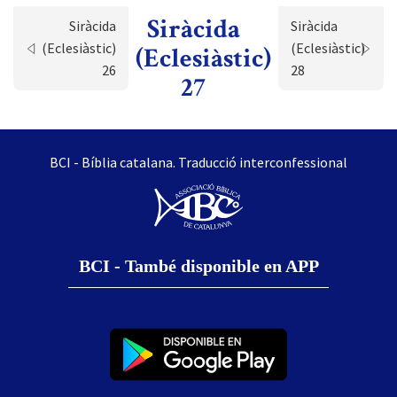
Siràcida
Siràcida
Siràcida
(Eclesiàstic)
(Eclesiàstic)
(Eclesiàstic)
26
28
27
BCI - Bíblia catalana. Traducció interconfessional
BCI - També disponible en APP