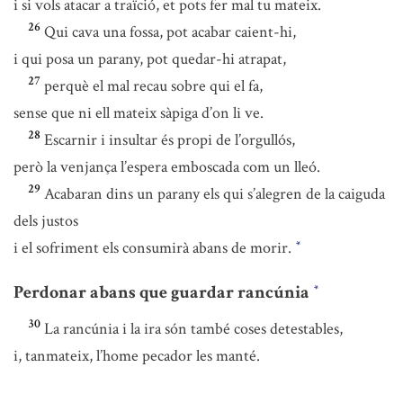
i si vols atacar a traïció, et pots fer mal tu mateix.
26
Qui cava una fossa, pot acabar caient-hi,
i qui posa un parany, pot quedar-hi atrapat,
27
perquè el mal recau sobre qui el fa,
sense que ni ell mateix sàpiga d’on li ve.
28
Escarnir i insultar és propi de l’orgullós,
però la venjança l’espera emboscada com un lleó.
29
Acabaran dins un parany els qui s’alegren de la caiguda
dels justos
i el sofriment els consumirà abans de morir.
*
Perdonar abans que guardar rancúnia
*
30
La rancúnia i la ira són també coses detestables,
i, tanmateix, l’home pecador les manté.