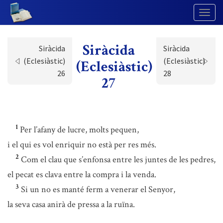
Togg
Navig
Siràcida
Siràcida
Siràcida
(Eclesiàstic)
(Eclesiàstic)
(Eclesiàstic)
26
28
27
1
Per l’afany de lucre, molts pequen,
i el qui es vol enriquir no està per res més.
2
Com el clau que s’enfonsa entre les juntes de les pedres,
el pecat es clava entre la compra i la venda.
3
Si un no es manté ferm a venerar el Senyor,
la seva casa anirà de pressa a la ruïna.