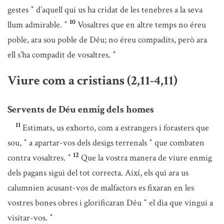
gestes
d’aquell qui us ha cridat de les tenebres a la seva
*
10
llum admirable.
Vosaltres que en altre temps no éreu
*
poble, ara sou poble de Déu; no éreu compadits, però ara
ell s’ha compadit de vosaltres.
*
Viure com a cristians (2,11-4,11)
Servents de Déu enmig dels homes
11
Estimats, us exhorto, com a estrangers i forasters que
sou,
a apartar-vos dels desigs terrenals
que combaten
*
*
12
contra vosaltres.
Que la vostra manera de viure enmig
*
dels pagans sigui del tot correcta. Així, els qui ara us
calumnien acusant-vos de malfactors es fixaran en les
vostres bones obres i glorificaran Déu
el dia que vingui a
*
visitar-vos.
*