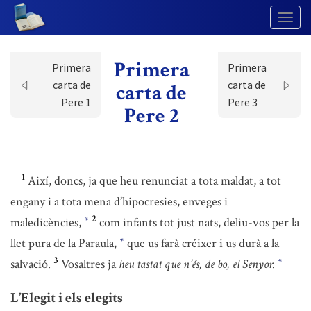
Togg
Navig
Primera
Primera
Primera
carta de
carta de
carta de
Pere 1
Pere 3
Pere 2
1
Així, doncs, ja que heu renunciat a tota maldat, a tot
engany i a tota mena d’hipocresies, enveges i
2
maledicències,
com infants tot just nats, deliu-vos per la
*
llet pura de la Paraula,
que us farà créixer i us durà a la
*
3
salvació.
Vosaltres ja
heu tastat que n’és, de bo, el Senyor.
*
L’Elegit i els elegits