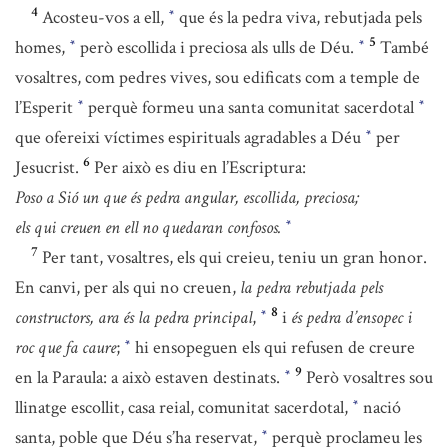
4
Acosteu-vos a ell,
que és la pedra viva, rebutjada pels
*
5
homes,
però escollida i preciosa als ulls de Déu.
També
*
*
vosaltres, com pedres vives, sou edificats com a temple de
l’Esperit
perquè formeu una santa comunitat sacerdotal
*
*
que ofereixi víctimes espirituals agradables a Déu
per
*
6
Jesucrist.
Per això es diu en l’Escriptura:
Poso a Sió un que és pedra angular, escollida, preciosa;
els qui creuen en ell no quedaran confosos.
*
7
Per tant, vosaltres, els qui creieu, teniu un gran honor.
En canvi, per als qui no creuen,
la pedra rebutjada pels
8
constructors, ara és la pedra principal
,
i
és pedra d’ensopec i
*
roc que fa caure
;
hi ensopeguen els qui refusen de creure
*
9
en la Paraula: a això estaven destinats.
Però vosaltres sou
*
llinatge escollit, casa reial, comunitat sacerdotal,
nació
*
santa, poble que Déu s’ha reservat,
perquè proclameu les
*