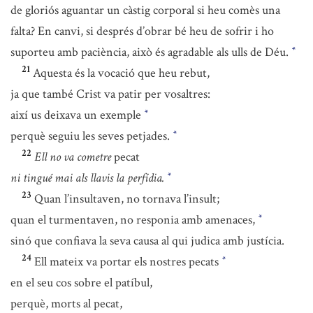
de gloriós aguantar un càstig corporal si heu comès una
falta? En canvi, si després d’obrar bé heu de sofrir i ho
suporteu amb paciència, això és agradable als ulls de Déu.
*
21
Aquesta és la vocació que heu rebut,
ja que també Crist va patir per vosaltres:
així us deixava un exemple
*
perquè seguiu les seves petjades.
*
22
Ell no va cometre
pecat
ni tingué mai als llavis la perfídia.
*
23
Quan l’insultaven, no tornava l’insult;
quan el turmentaven, no responia amb amenaces,
*
sinó que confiava la seva causa al qui judica amb justícia.
24
Ell mateix va portar els nostres pecats
*
en el seu cos sobre el patíbul,
perquè, morts al pecat,