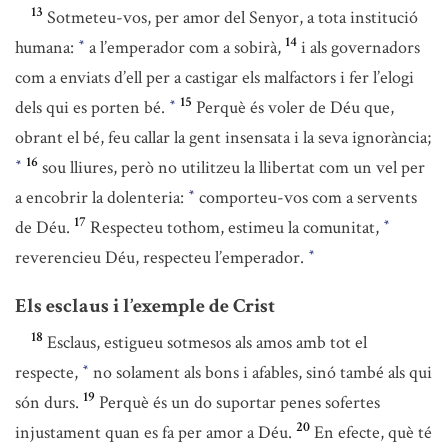
13
Sotmeteu-vos, per amor del Senyor, a tota institució
14
humana:
a l’emperador com a sobirà,
i als governadors
*
com a enviats d’ell per a castigar els malfactors i fer l’elogi
15
dels qui es porten bé.
Perquè és voler de Déu que,
*
obrant el bé, feu callar la gent insensata i la seva ignorància;
16
sou lliures, però no utilitzeu la llibertat com un vel per
*
a encobrir la dolenteria:
comporteu-vos com a servents
*
17
de Déu.
Respecteu tothom, estimeu la comunitat,
*
reverencieu Déu, respecteu l’emperador.
*
Els esclaus i l’exemple de Crist
18
Esclaus, estigueu sotmesos als amos amb tot el
respecte,
no solament als bons i afables, sinó també als qui
*
19
són durs.
Perquè és un do suportar penes sofertes
20
injustament quan es fa per amor a Déu.
En efecte, què té