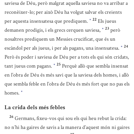
saviesa de Déu, però malgrat aquella saviesa no va arribar a
reconèixer-lo; per això Déu ha volgut salvar els creients
22
per aquesta insensatesa que prediquem.
Els jueus
*
23
demanen prodigis, i els grecs cerquen saviesa,
però
*
nosaltres prediquem un Messies crucificat, que és un
24
escàndol per als jueus, i per als pagans, una insensatesa.
*
Però és poder i saviesa de Déu per a tots els qui són cridats,
25
tant jueus com pagans.
Perquè allò que sembla insensat
*
en l’obra de Déu és més savi que la saviesa dels homes, i allò
que sembla feble en l’obra de Déu és més fort que no pas els
homes.
*
La crida dels més febles
26
Germans, fixeu-vos qui sou els qui heu rebut la crida:
no n’hi ha gaires de savis a la manera d’aquest món ni gaires