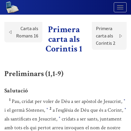
Togg
Navig
Primera
Carta als
Primera
Romans 16
carta als
carta als
Corintis 2
Corintis 1
Preliminars (1,1-9)
Salutació
1
Pau, cridat per voler de Déu a ser apòstol de Jesucrist,
*
2
i el germà Sòstenes,
a l’església de Déu que és a Corint,
*
*
als santificats en Jesucrist,
cridats a ser sants, juntament
*
amb tots els qui pertot arreu invoquen el nom de nostre