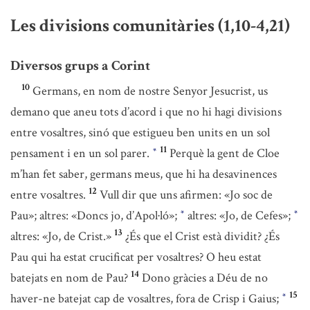
Les divisions comunitàries (1,10-4,21)
Diversos grups a Corint
10
Germans, en nom de nostre Senyor Jesucrist, us
demano que aneu tots d’acord i que no hi hagi divisions
entre vosaltres, sinó que estigueu ben units en un sol
11
pensament i en un sol parer.
Perquè la gent de Cloe
*
m’han fet saber, germans meus, que hi ha desavinences
12
entre vosaltres.
Vull dir que uns afirmen: «Jo soc de
Pau»; altres: «Doncs jo, d’Apol·ló»;
altres: «Jo, de Cefes»;
*
*
13
altres: «Jo, de Crist.»
¿És que el Crist està dividit? ¿És
Pau qui ha estat crucificat per vosaltres? O heu estat
14
batejats en nom de Pau?
Dono gràcies a Déu de no
15
haver-ne batejat cap de vosaltres, fora de Crisp i Gaius;
*