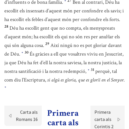
27
d’influents o de bona família.
Ben al contrari, Déu ha
*
escollit els insensats d’aquest món per confondre els savis; i
ha escollit els febles d’aquest món per confondre els forts.
28
Déu ha escollit gent que no compta, els menyspreats
d’aquest món; ha escollit els qui no són res per anul·lar els
29
qui són alguna cosa.
Així ningú no es pot gloriar davant
30
de Déu.
És gràcies a ell que vosaltres viviu en Jesucrist,
*
ja que Déu ha fet d’ell la nostra saviesa, la nostra justícia, la
31
nostra santificació i la nostra redempció,
perquè, tal
*
com diu l’Escriptura,
si algú es gloria, que es gloriï en el Senyor
.
*
Primera
Carta als
Primera
Romans 16
carta als
carta als
Corintis 2