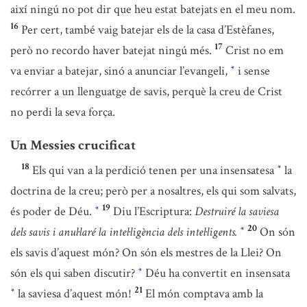
així ningú no pot dir que heu estat batejats en el meu nom.
16
Per cert, també vaig batejar els de la casa d’Estèfanes,
17
però no recordo haver batejat ningú més.
Crist no em
va enviar a batejar, sinó a anunciar l’evangeli,
i sense
*
recórrer a un llenguatge de savis, perquè la creu de Crist
no perdi la seva força.
Un Messies crucificat
18
Els qui van a la perdició tenen per una insensatesa
la
*
doctrina de la creu; però per a nosaltres, els qui som salvats,
19
és poder de Déu.
Diu l’Escriptura:
Destruiré la saviesa
*
20
dels savis i anul·laré la intel·ligència dels intel·ligents.
On són
*
els savis d’aquest món? On són els mestres de la Llei? On
són els qui saben discutir?
Déu ha convertit en insensata
*
21
la saviesa d’aquest món!
El món comptava amb la
*