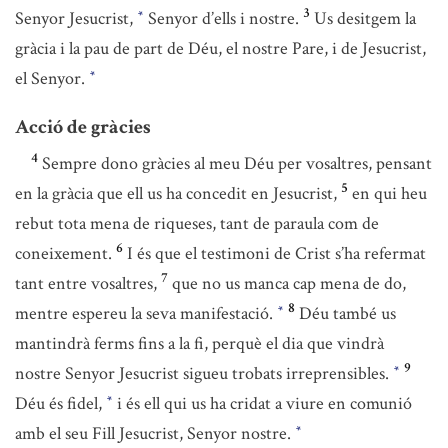
3
Senyor Jesucrist,
Senyor d’ells i nostre.
Us desitgem la
*
gràcia i la pau de part de Déu, el nostre Pare, i de Jesucrist,
el Senyor.
*
Acció de gràcies
4
Sempre dono gràcies al meu Déu per vosaltres, pensant
5
en la gràcia que ell us ha concedit en Jesucrist,
en qui heu
rebut tota mena de riqueses, tant de paraula com de
6
coneixement.
I és que el testimoni de Crist s’ha refermat
7
tant entre vosaltres,
que no us manca cap mena de do,
8
mentre espereu la seva manifestació.
Déu també us
*
mantindrà ferms fins a la fi, perquè el dia que vindrà
9
nostre Senyor Jesucrist sigueu trobats irreprensibles.
*
Déu és fidel,
i és ell qui us ha cridat a viure en comunió
*
amb el seu Fill Jesucrist, Senyor nostre.
*