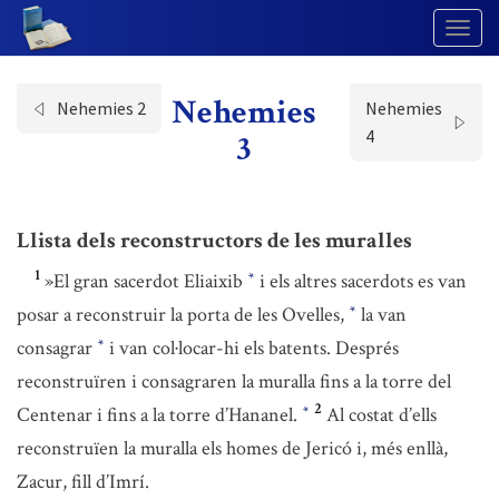
Togg
Navig
Nehemies
Nehemies 2
Nehemies
4
3
Llista dels reconstructors de les muralles
1
»El gran sacerdot Eliaixib
i els altres sacerdots es van
*
posar a reconstruir la porta de les Ovelles,
la van
*
consagrar
i van col·locar-hi els batents. Després
*
reconstruïren i consagraren la muralla fins a la torre del
2
Centenar i fins a la torre d’Hananel.
Al costat d’ells
*
reconstruïen la muralla els homes de Jericó i, més enllà,
Zacur, fill d’Imrí.