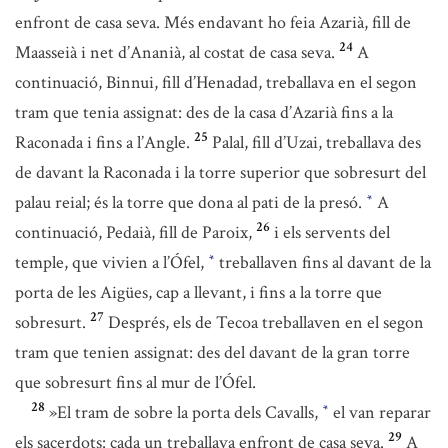
enfront de casa seva. Més endavant ho feia Azarià, fill de
24
Maasseià i net d’Ananià, al costat de casa seva.
A
continuació, Binnui, fill d’Henadad, treballava en el segon
tram que tenia assignat: des de la casa d’Azarià fins a la
25
Raconada i fins a l’Angle.
Palal, fill d’Uzai, treballava des
de davant la Raconada i la torre superior que sobresurt del
palau reial; és la torre que dona al pati de la presó.
A
*
26
continuació, Pedaià, fill de Paroix,
i els servents del
temple, que vivien a l’Ófel,
treballaven fins al davant de la
*
porta de les Aigües, cap a llevant, i fins a la torre que
27
sobresurt.
Després, els de Tecoa treballaven en el segon
tram que tenien assignat: des del davant de la gran torre
que sobresurt fins al mur de l’Ófel.
28
»El tram de sobre la porta dels Cavalls,
el van reparar
*
29
els sacerdots: cada un treballava enfront de casa seva.
A