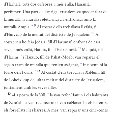
d’Harhaià, tots dos orfebres, i més enllà, Hananià,
perfumer. Una part de l’antiga Jerusalem va quedar fora de
la muralla; la muralla refeta anava a entroncar amb la
9
muralla Ampla.
Al costat d’ells treballava Refaià, fill
*
10
d’Hur, cap de la meitat del districte de Jerusalem.
Al
costat seu ho feia Jedaià, fill d’Harumaf, enfront de casa
11
seva, i més enllà, Hatuix, fill d’Haixabneià.
Malquià, fill
d’Harim,
i Haixub, fill de Pahat-Moab, van reparar el
*
segon tram de muralla que tenien assignat,
incloent-hi la
*
12
torre dels Forns.
Al costat d’ells treballava Xal·lum, fill
*
de Loheix, cap de l’altra meitat del districte de Jerusalem,
juntament amb les seves filles.
13
»La porta de la Vall,
la van refer Hanun i els habitants
*
de Zanóah: la van reconstruir i van col·locar-hi els batents,
els forrellats i les barres. A més, van reparar uns cinc-cents