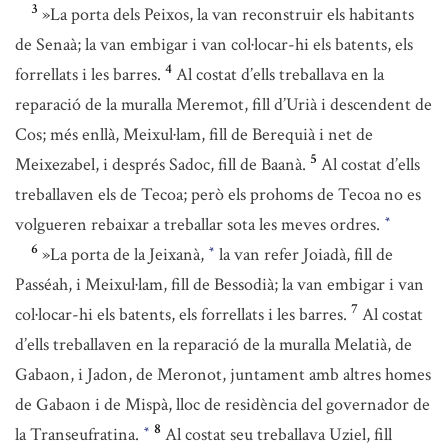
3
»La porta dels Peixos, la van reconstruir els habitants
de Senaà; la van embigar i van col·locar-hi els batents, els
4
forrellats i les barres.
Al costat d’ells treballava en la
reparació de la muralla Meremot, fill d’Urià i descendent de
Cos; més enllà, Meixul·lam, fill de Berequià i net de
5
Meixezabel, i després Sadoc, fill de Baanà.
Al costat d’ells
treballaven els de Tecoa; però els prohoms de Tecoa no es
volgueren rebaixar a treballar sota les meves ordres.
*
6
»La porta de la Jeixanà,
la van refer Joiadà, fill de
*
Passéah, i Meixul·lam, fill de Bessodià; la van embigar i van
7
col·locar-hi els batents, els forrellats i les barres.
Al costat
d’ells treballaven en la reparació de la muralla Melatià, de
Gabaon, i Jadon, de Meronot, juntament amb altres homes
de Gabaon i de Mispà, lloc de residència del governador de
8
la Transeufratina.
Al costat seu treballava Uziel, fill
*