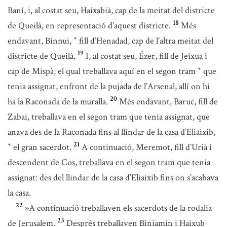
Baní, i, al costat seu, Haixabià, cap de la meitat del districte
18
de Queilà, en representació d’aquest districte.
Més
endavant, Binnui,
fill d’Henadad, cap de l’altra meitat del
*
19
districte de Queilà.
I, al costat seu, Ézer, fill de Jeixua i
cap de Mispà, el qual treballava aquí en el segon tram
que
*
tenia assignat, enfront de la pujada de l’Arsenal, allí on hi
20
ha la Raconada de la muralla.
Més endavant, Baruc, fill de
Zabai, treballava en el segon tram que tenia assignat, que
anava des de la Raconada fins al llindar de la casa d’Eliaixib,
21
el gran sacerdot.
A continuació, Meremot, fill d’Urià i
*
descendent de Cos, treballava en el segon tram que tenia
assignat: des del llindar de la casa d’Eliaixib fins on s’acabava
la casa.
22
»A continuació treballaven els sacerdots de la rodalia
23
de Jerusalem.
Després treballaven Biniamín i Haixub