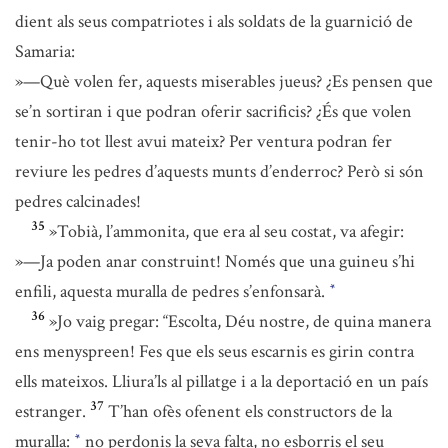
dient als seus compatriotes i als soldats de la guarnició de
Samaria:
»—Què volen fer, aquests miserables jueus? ¿Es pensen que
se’n sortiran i que podran oferir sacrificis? ¿És que volen
tenir-ho tot llest avui mateix? Per ventura podran fer
reviure les pedres d’aquests munts d’enderroc? Però si són
pedres calcinades!
35
»Tobià, l’ammonita, que era al seu costat, va afegir:
»—Ja poden anar construint! Només que una guineu s’hi
enfili, aquesta muralla de pedres s’enfonsarà.
*
36
»Jo vaig pregar: “Escolta, Déu nostre, de quina manera
ens menyspreen! Fes que els seus escarnis es girin contra
ells mateixos. Lliura’ls al pillatge i a la deportació en un país
37
estranger.
T’han ofès ofenent els constructors de la
muralla:
no perdonis la seva falta, no esborris el seu
*