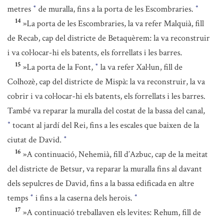
metres
de muralla, fins a la porta de les Escombraries.
*
*
14
»La porta de les Escombraries, la va refer Malquià, fill
de Recab, cap del districte de Betaquèrem: la va reconstruir
i va col·locar-hi els batents, els forrellats i les barres.
15
»La porta de la Font,
la va refer Xal·lun, fill de
*
Colhozè, cap del districte de Mispà: la va reconstruir, la va
cobrir i va col·locar-hi els batents, els forrellats i les barres.
També va reparar la muralla del costat de la bassa del canal,
tocant al jardí del Rei, fins a les escales que baixen de la
*
ciutat de David.
*
16
»A continuació, Nehemià, fill d’Azbuc, cap de la meitat
del districte de Betsur, va reparar la muralla fins al davant
dels sepulcres de David, fins a la bassa edificada en altre
temps
i fins a la caserna dels herois.
*
*
17
»A continuació treballaven els levites: Rehum, fill de