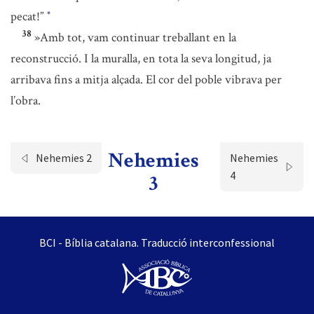
pecat!”
*
38
»Amb tot, vam continuar treballant en la
reconstrucció. I la muralla, en tota la seva longitud, ja
arribava fins a mitja alçada. El cor del poble vibrava per
l’obra.
Nehemies
Nehemies 2
Nehemies
4
3
BCI - Bíblia catalana. Traducció interconfessional