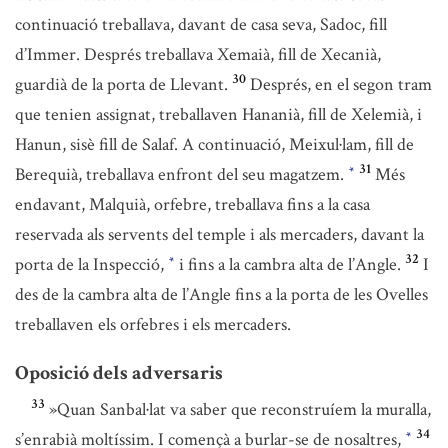
continuació treballava, davant de casa seva, Sadoc, fill
d’Immer. Després treballava Xemaià, fill de Xecanià,
30
guardià de la porta de Llevant.
Després, en el segon tram
que tenien assignat, treballaven Hananià, fill de Xelemià, i
Hanun, sisè fill de Salaf. A continuació, Meixul·lam, fill de
31
Berequià, treballava enfront del seu magatzem.
Més
*
endavant, Malquià, orfebre, treballava fins a la casa
reservada als servents del temple i als mercaders, davant la
32
porta de la Inspecció,
i fins a la cambra alta de l’Angle.
I
*
des de la cambra alta de l’Angle fins a la porta de les Ovelles
treballaven els orfebres i els mercaders.
Oposició dels adversaris
33
»Quan Sanbal·lat va saber que reconstruíem la muralla,
34
s’enrabià moltíssim. I començà a burlar-se de nosaltres,
*