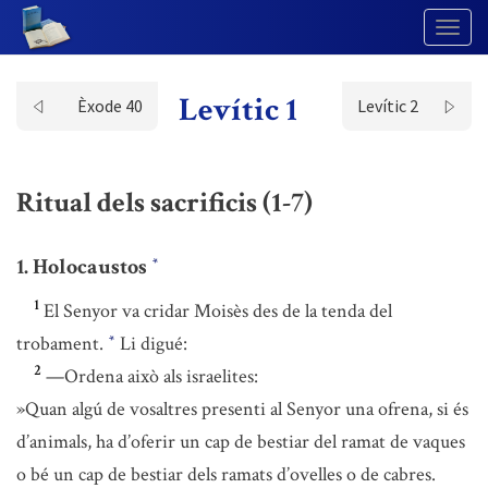
Togg
Navig
Levític 1
Èxode 40
Levític 2
Ritual dels sacrificis (1-7)
1. Holocaustos
*
1
El Senyor va cridar Moisès des de la tenda del
trobament.
Li digué:
*
2
—Ordena això als israelites:
»Quan algú de vosaltres presenti al Senyor una ofrena, si és
d’animals, ha d’oferir un cap de bestiar del ramat de vaques
o bé un cap de bestiar dels ramats d’ovelles o de cabres.