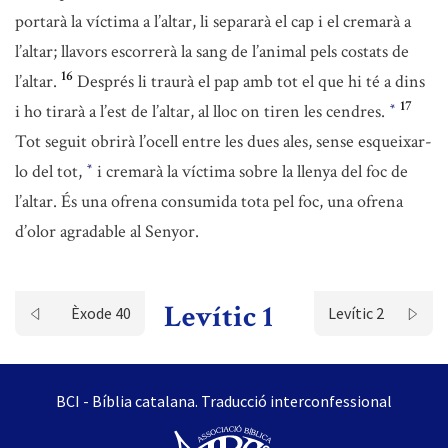
portarà la víctima a l’altar, li separarà el cap i el cremarà a
l’altar; llavors escorrerà la sang de l’animal pels costats de
16
l’altar.
Després li traurà el pap amb tot el que hi té a dins
17
i ho tirarà a l’est de l’altar, al lloc on tiren les cendres.
*
Tot seguit obrirà l’ocell entre les dues ales, sense esqueixar-
lo del tot,
i cremarà la víctima sobre la llenya del foc de
*
l’altar. És una ofrena consumida tota pel foc, una ofrena
d’olor agradable al Senyor.
Levític 1
Èxode 40
Levític 2
BCI - Bíblia catalana. Traducció interconfessional