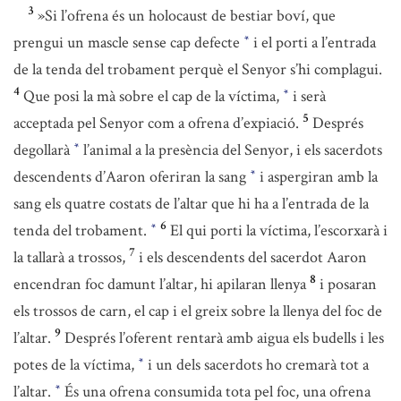
3
»Si l’ofrena és un holocaust de bestiar boví, que
prengui un mascle sense cap defecte
i el porti a l’entrada
*
de la tenda del trobament perquè el Senyor s’hi complagui.
4
Que posi la mà sobre el cap de la víctima,
i serà
*
5
acceptada pel Senyor com a ofrena d’expiació.
Després
degollarà
l’animal a la presència del Senyor, i els sacerdots
*
descendents d’Aaron oferiran la sang
i aspergiran amb la
*
sang els quatre costats de l’altar que hi ha a l’entrada de la
6
tenda del trobament.
El qui porti la víctima, l’escorxarà i
*
7
la tallarà a trossos,
i els descendents del sacerdot Aaron
8
encendran foc damunt l’altar, hi apilaran llenya
i posaran
els trossos de carn, el cap i el greix sobre la llenya del foc de
9
l’altar.
Després l’oferent rentarà amb aigua els budells i les
potes de la víctima,
i un dels sacerdots ho cremarà tot a
*
l’altar.
És una ofrena consumida tota pel foc, una ofrena
*