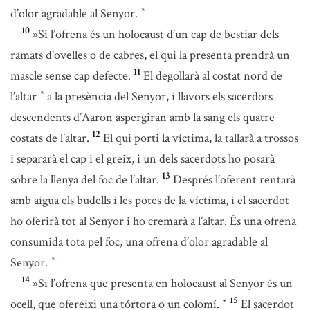
d’olor agradable al Senyor.
*
10
»Si l’ofrena és un holocaust d’un cap de bestiar dels
ramats d’ovelles o de cabres, el qui la presenta prendrà un
11
mascle sense cap defecte.
El degollarà al costat nord de
l’altar
a la presència del Senyor, i llavors els sacerdots
*
descendents d’Aaron aspergiran amb la sang els quatre
12
costats de l’altar.
El qui porti la víctima, la tallarà a trossos
i separarà el cap i el greix, i un dels sacerdots ho posarà
13
sobre la llenya del foc de l’altar.
Després l’oferent rentarà
amb aigua els budells i les potes de la víctima, i el sacerdot
ho oferirà tot al Senyor i ho cremarà a l’altar. És una ofrena
consumida tota pel foc, una ofrena d’olor agradable al
Senyor.
*
14
»Si l’ofrena que presenta en holocaust al Senyor és un
15
ocell, que ofereixi una tórtora o un colomí.
El sacerdot
*