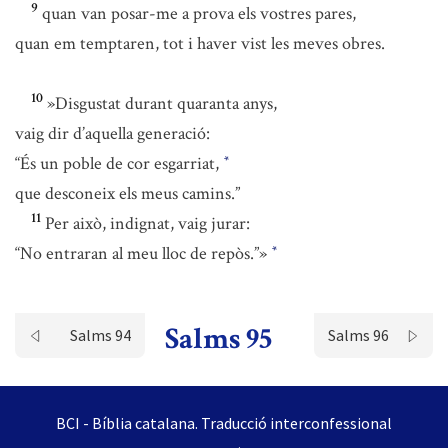
9
quan van posar-me a prova els vostres pares,
quan em temptaren, tot i haver vist les meves obres.
10
»Disgustat durant quaranta anys,
vaig dir d’aquella generació:
“És un poble de cor esgarriat,
*
que desconeix els meus camins.”
11
Per això, indignat, vaig jurar:
“No entraran al meu lloc de repòs.”»
*
Salms 95
Salms 94
Salms 96
BCI - Bíblia catalana. Traducció interconfessional