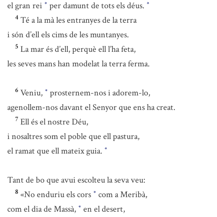
el gran rei
per damunt de tots els déus.
*
*
4
Té a la mà les entranyes de la terra
i són d’ell els cims de les muntanyes.
5
La mar és d’ell, perquè ell l’ha feta,
les seves mans han modelat la terra ferma.
6
Veniu,
prosternem-nos i adorem-lo,
*
agenollem-nos davant el Senyor que ens ha creat.
7
Ell és el nostre Déu,
i nosaltres som el poble que ell pastura,
el ramat que ell mateix guia.
*
Tant de bo que avui escolteu la seva veu:
8
«No enduriu els cors
com a Meribà,
*
com el dia de Massà,
en el desert,
*