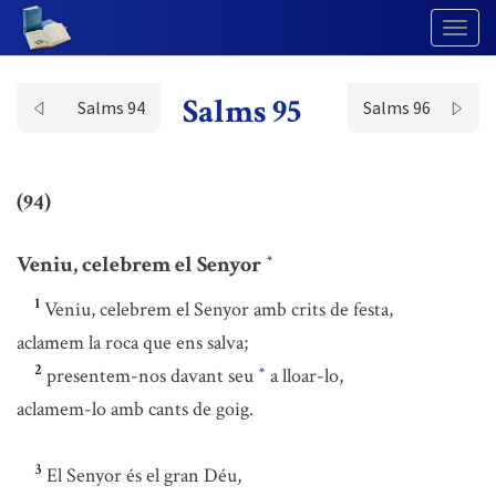
Togg
Navig
Salms 95
Salms 94
Salms 96
(94)
Veniu, celebrem el Senyor
*
1
Veniu, celebrem el Senyor amb crits de festa,
aclamem la roca que ens salva;
2
presentem-nos davant seu
a lloar-lo,
*
aclamem-lo amb cants de goig.
3
El Senyor és el gran Déu,