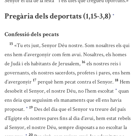
Senyor el dia de la festa
i els dies que cregueu oportuns.»
Pregària dels deportats (1,15-3,8)
*
Confessió dels pecats
15
«Tu ets just, Senyor Déu nostre. Som nosaltres els qui
ens hem d’avergonyir com fem avui. Nosaltres, els homes
16
de Judà i els habitants de Jerusalem,
els nostres reis i
governants, els nostres sacerdots, profetes i pares, ens hem
17
18
d’avergonyir
perquè hem pecat contra el Senyor.
Hem
desobeït el Senyor, el nostre Déu, no l’hem escoltat
quan
*
ens deia que seguíssim els manaments que ell ens havia
19
proposat.
Des del dia que el Senyor va treure del país
*
d’Egipte els nostres pares fins al dia d’avui, hem estat rebels
al Senyor, el nostre Déu, sempre disposats a no escoltar la
20
*