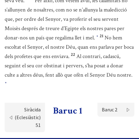
seva veu.
Per això, com veiem avui, les calamitats no
s’allunyen de nosaltres, com no se n’allunya la maledicció
que, per ordre del Senyor, va proferir el seu servent
Moisès després de treure d’Egipte els nostres pares per
21
donar-nos un país que regalima llet i mel.
No hem
*
escoltat el Senyor, el nostre Déu, quan ens parlava per boca
22
dels profetes que ens enviava.
Al contrari, cadascú,
seguint el seu cor obstinat i pervers, s’ha posat a donar
culte a altres déus, fent allò que ofèn el Senyor Déu nostre.
*
Baruc 1
Siràcida
Baruc 2
(Eclesiàstic)
51