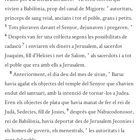
vivien a Babilònia, prop del canal de Migjorn:
autoritats,
*
prínceps de sang reial, ancians i tot el poble, grans i petits.
5
Tots ploraven davant el Senyor, dejunaven i pregaven.
*
6
Després van fer una col·lecta segons les possibilitats de
7
cadascú
i enviaren els diners a Jerusalem, al sacerdot
Joaquim, fill d’Helcies i net de Salom,
als sacerdots i a tot
*
el poble que era amb ells a Jerusalem.
8
Anteriorment, el dia deu del mes de sivan,
Baruc
*
havia agafat els objectes del temple del Senyor que s’havien
endut del santuari, amb la intenció de tornar-los a Judea.
Eren els objectes de plata que havia manat de fer el rei de
9
Judà, Sedecies, fill de Josies,
després que Nabucodonosor,
rei de Babilònia, havia deportat des de Jerusalem Jeconies i
els homes de govern, els menestrals,
les autoritats i la
*
gent del poble.