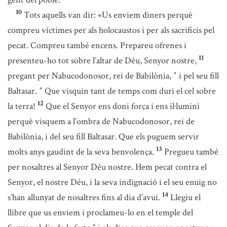
10
Tots aquells van dir: «Us enviem diners perquè
compreu víctimes per als holocaustos i per als sacrificis pel
pecat. Compreu també encens. Prepareu ofrenes i
11
presenteu-ho tot sobre l’altar de Déu, Senyor nostre,
pregant per Nabucodonosor, rei de Babilònia,
i pel seu fill
*
Baltasar.
Que visquin tant de temps com duri el cel sobre
*
12
la terra!
Que el Senyor ens doni força i ens il·lumini
perquè visquem a l’ombra de Nabucodonosor, rei de
Babilònia, i del seu fill Baltasar. Que els puguem servir
13
molts anys gaudint de la seva benvolença.
Pregueu també
per nosaltres al Senyor Déu nostre. Hem pecat contra el
Senyor, el nostre Déu, i la seva indignació i el seu enuig no
14
s’han allunyat de nosaltres fins al dia d’avui.
Llegiu el
llibre que us enviem i proclameu-lo en el temple del
*