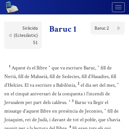
Togg
Navig
Baruc 1
Siràcida
Baruc 2
(Eclesiàstic)
51
1
Aquest és el llibre
que va escriure Baruc,
fill de
*
*
Nerià, fill de Mahseià, fill de Sedecies, fill d’Hasadies, fill
2
d’Helcies. El va escriure a Babilònia,
el dia set del mes,
*
en el cinquè aniversari de la conquesta i l’incendi de
3
Jerusalem per part dels caldeus.
Baruc va llegir el
*
missatge d’aquest llibre en presència de Jeconies,
fill de
*
Joiaquim, rei de Judà, i davant de tot el poble, que s’havia
4
reunit per a la lectura del llibre.
Hi eren tots els qui