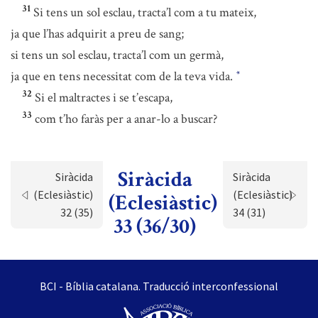
31
Si tens un sol esclau, tracta’l com a tu mateix,
ja que l’has adquirit a preu de sang;
si tens un sol esclau, tracta’l com un germà,
ja que en tens necessitat com de la teva vida.
*
32
Si el maltractes i se t’escapa,
33
com t’ho faràs per a anar-lo a buscar?
Siràcida
Siràcida
Siràcida
(Eclesiàstic)
(Eclesiàstic)
(Eclesiàstic)
32 (35)
34 (31)
33 (36/30)
BCI - Bíblia catalana. Traducció interconfessional