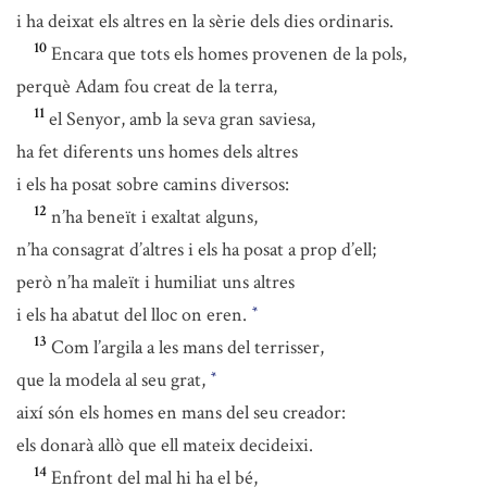
i ha deixat els altres en la sèrie dels dies ordinaris.
10
Encara que tots els homes provenen de la pols,
perquè Adam fou creat de la terra,
11
el Senyor, amb la seva gran saviesa,
ha fet diferents uns homes dels altres
i els ha posat sobre camins diversos:
12
n’ha beneït i exaltat alguns,
n’ha consagrat d’altres i els ha posat a prop d’ell;
però n’ha maleït i humiliat uns altres
i els ha abatut del lloc on eren.
*
13
Com l’argila a les mans del terrisser,
que la modela al seu grat,
*
així són els homes en mans del seu creador:
els donarà allò que ell mateix decideixi.
14
Enfront del mal hi ha el bé,