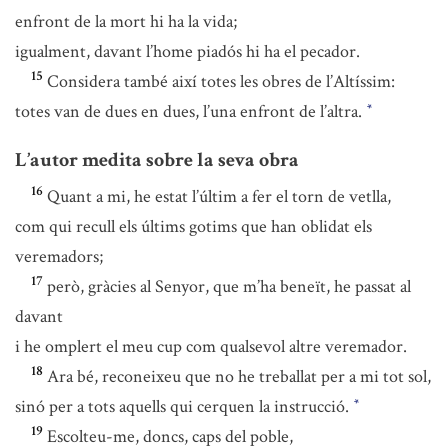
enfront de la mort hi ha la vida;
igualment, davant l’home piadós hi ha el pecador.
15
Considera també així totes les obres de l’Altíssim:
totes van de dues en dues, l’una enfront de l’altra.
*
L’autor medita sobre la seva obra
16
Quant a mi, he estat l’últim a fer el torn de vetlla,
com qui recull els últims gotims que han oblidat els
veremadors;
17
però, gràcies al Senyor, que m’ha beneït, he passat al
davant
i he omplert el meu cup com qualsevol altre veremador.
18
Ara bé, reconeixeu que no he treballat per a mi tot sol,
sinó per a tots aquells qui cerquen la instrucció.
*
19
Escolteu-me, doncs, caps del poble,