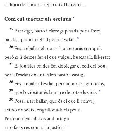
a l’hora de la mort, reparteix l’herència.
Com cal tractar els esclaus
*
25
Farratge, bastó i càrrega pesada per a l’ase;
pa, disciplina i treball per a l’esclau.
*
26
Fes treballar el teu esclau i estaràs tranquil,
però si li deixes fer el que vulgui, buscarà la llibertat.
27
El jou i les brides fan doblegar el coll del bou;
per a l’esclau dolent calen bastó i càstigs.
28
Fes treballar l’esclau perquè no estigui ociós,
29
que l’ociositat és la mare de tots els vicis.
*
30
Posa’l a treballar, que és el que li convé,
i si no t’obeeix, engrillona-li els peus.
Però no t’excedeixis amb ningú
i no facis res contra la justícia.
*