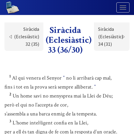
Togg
Navig
Siràcida
Siràcida
Siràcida
(Eclesiàstic)
(Eclesiàstic)
(Eclesiàstic)
32 (35)
34 (31)
33 (36/30)
1
Al qui venera el Senyor
no li arribarà cap mal,
*
fins i tot en la prova serà sempre alliberat.
*
2
Un home savi no menysprea mai la Llei de Déu;
però el qui no l’accepta de cor,
s’assembla a una barca enmig de la tempesta.
3
L’home intel·ligent confia en la Llei,
per a ell és tan digna de fe com la resposta d’un oracle.