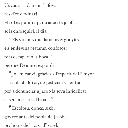
Us caurà al damunt la fosca:
res d’endevinar!
El sol es pondrà per a aquests profetes:
se’ls enfosquirà el dia!
7
Els vidents quedaran avergonyits,
els endevins restaran confosos;
tots es taparan la boca,
*
perquè Déu no respondrà.
8
Jo, en canvi, gràcies a l’esperit del Senyor,
estic ple de força, de justícia i valentia
per a denunciar a Jacob la seva infidelitat,
el seu pecat als d’Israel.
*
9
Escolteu, doncs, això,
governants del poble de Jacob,
prohoms de la casa d’Israel,