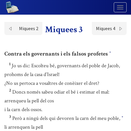
Togg
Navig
Miquees 3
Miquees 2
Miquees 4
Contra els governants i els falsos profetes
*
1
Jo us dic: Escolteu bé, governants del poble de Jacob,
prohoms de la casa d’Israel!
¿No us pertoca a vosaltres de conèixer el dret?
2
Doncs només sabeu odiar el bé i estimar el mal:
arrenqueu la pell del cos
i la carn dels ossos.
3
Però a ningú dels qui devoren la carn del meu poble,
*
li arrenquen la pell