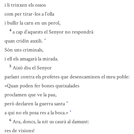
i li trinxen els ossos
com per tirar-los a l’olla
i bullir la carn en un perol,
4
a cap d’aquests el Senyor no respondrà
quan cridin auxili.
*
Són uns criminals,
i ell els amagarà la mirada.
5
Això diu el Senyor
parlant contra els profetes que desencaminen el meu poble:
«Quan poden fer bones queixalades
proclamen que ve la pau,
però declaren la guerra santa
*
a qui no els posa res a la boca.»
*
6
Ara, doncs, la nit us caurà al damunt:
res de visions!