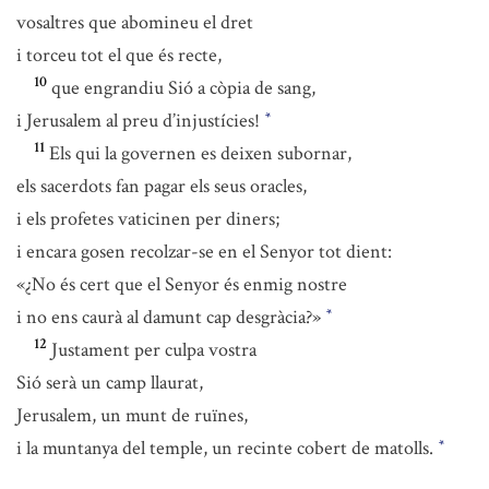
vosaltres que abomineu el dret
i torceu tot el que és recte,
10
que engrandiu Sió a còpia de sang,
i Jerusalem al preu d’injustícies!
*
11
Els qui la governen es deixen subornar,
els sacerdots fan pagar els seus oracles,
i els profetes vaticinen per diners;
i encara gosen recolzar-se en el Senyor tot dient:
«¿No és cert que el Senyor és enmig nostre
i no ens caurà al damunt cap desgràcia?»
*
12
Justament per culpa vostra
Sió serà un camp llaurat,
Jerusalem, un munt de ruïnes,
i la muntanya del temple, un recinte cobert de matolls.
*