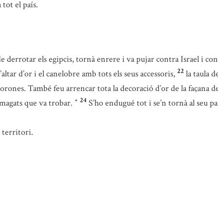
tot el país.
 derrotar els egipcis, tornà enrere i va pujar contra Israel i co
22
’altar d’or i el canelobre amb tots els seus accessoris,
la taula d
s corones. També feu arrencar tota la decoració d’or de la façana de
24
 amagats que va trobar.
S’ho endugué tot i se’n tornà al seu p
*
 territori.