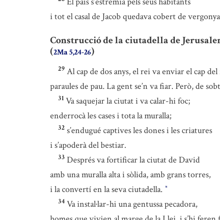
El país s’estremia pels seus habitants
i tot el casal de Jacob quedava cobert de vergonya
Construcció de la ciutadella de Jerusal
(
)
2Ma 5,24-26
29
Al cap de dos anys, el rei va enviar el cap del 
paraules de pau. La gent se’n va fiar. Però, de sobt
31
Va saquejar la ciutat i va calar-hi foc;
enderrocà les cases i tota la muralla;
32
s’endugué captives les dones i les criatures
i s’apoderà del bestiar.
33
Després va fortificar la ciutat de David
amb una muralla alta i sòlida, amb grans torres,
i la convertí en la seva ciutadella.
*
34
Va instal·lar-hi una gentussa pecadora,
homes que vivien al marge de la Llei, i s’hi feren f