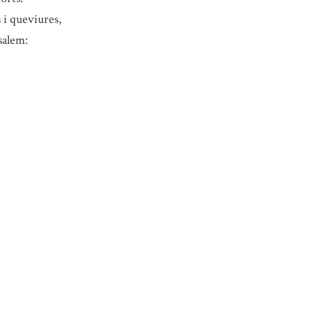
i queviures,
salem: