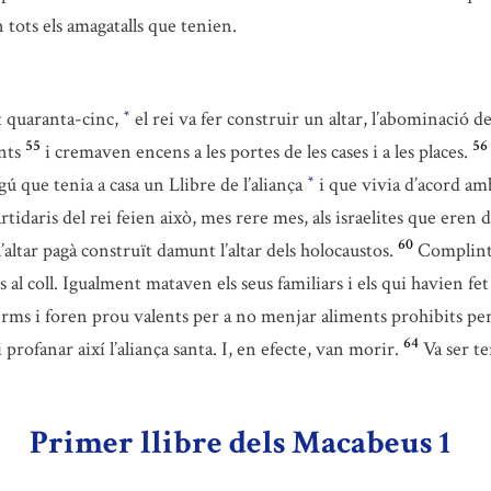
en tots els amagatalls que tenien.
nt quaranta-cinc,
el rei va fer construir un altar, l’abominació 
*
55
56
nts
i cremaven encens a les portes de les cases i a les places.
gú que tenia a casa un Llibre de l’aliança
i que vivia d’acord amb 
*
artidaris del rei feien això, mes rere mes, als israelites que eren
60
l’altar pagà construït damunt l’altar dels holocaustos.
Complint 
al coll. Igualment mataven els seus familiars i els qui havien fet
ferms i foren prou valents per a no menjar aliments prohibits per
64
rofanar així l’aliança santa. I, en efecte, van morir.
Va ser te
Primer llibre dels Macabeus 1