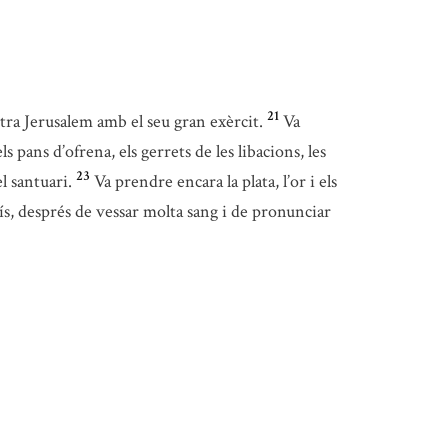
21
ntra Jerusalem amb el seu gran exèrcit.
Va
els pans d’ofrena, els gerrets de les libacions, les
23
l santuari.
Va prendre encara la plata, l’or i els
aís, després de vessar molta sang i de pronunciar