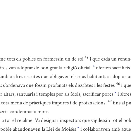
42
gne tots els pobles en formessin un de sol
i que cada un renunc
lites van adoptar de bon grat la religió oficial:
oferien sacrificis 
*
 amb ordres escrites que obligaven els seus habitants a adoptar un
46
ns; s’ordenava que fossin profanats els dissabtes i les festes
i que
 altars, santuaris i temples per als ídols, sacrificar porcs
i altre
*
49
b tota mena de pràctiques impures i de profanacions,
fins al p
 seria condemnat a mort.
a tot el reialme. Va designar inspectors que vigilessin tot el pobl
 poble abandonaven la Llei de Moisès
i col·laboraven amb aquel
*