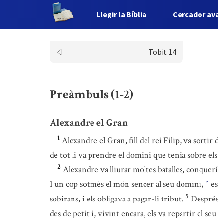
Llegir la Bíblia
Cercador av
Tobit 14
Preàmbuls (1-2)
Alexandre el Gran
1
Alexandre el Gran, fill del rei Filip, va sorti
de tot li va prendre el domini que tenia sobre els
2
Alexandre va lliurar moltes batalles, conquerí c
I un cop sotmès el món sencer al seu domini,
es
*
5
sobirans, i els obligava a pagar-li tribut.
Després 
des de petit i, vivint encara, els va repartir el seu