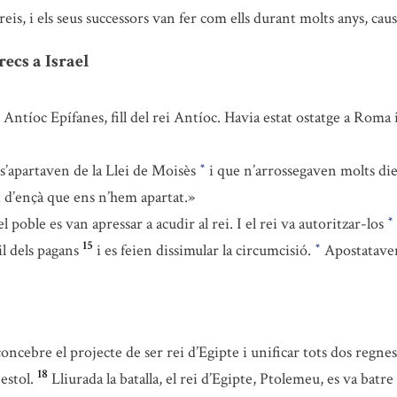
 reis, i els seus successors van fer com ells durant molts anys, c
ecs a Israel
ntíoc Epífanes, fill del rei Antíoc. Havia estat ostatge a Roma i 
 s’apartaven de la Llei de Moisès
i que n’arrossegaven molts die
*
t d’ençà que ens n’hem apartat.»
el poble es van apressar a acudir al rei. I el rei va autoritzar-los
*
15
til dels pagans
i es feien dissimular la circumcisió.
Apostataven 
*
oncebre el projecte de ser rei d’Egipte i unificar tots dos regnes
18
estol.
Lliurada la batalla, el rei d’Egipte, Ptolemeu, es va batr