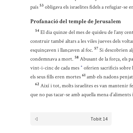
53
país
obligava els israelites fidels a refugiar-se 
Profanació del temple de Jerusalem
54
El dia quinze del mes de quisleu de l’any ce
construir també altars a les viles jueves dels volta
57
esquinçaven i llançaven al foc.
Si descobrien al
58
condemnava a mort.
Abusant de la força, els p
vint-i-cinc de cada mes
oferien sacrificis sobre 
*
61
els seus fills eren mortes
amb els nadons penjats 
62
Així i tot, molts israelites es van mantenir 
que no pas tacar-se amb aquella mena d’aliments i p
Tobit 14