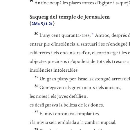
19
Antíoc ocupà les places fortes d’Egipte i saquejà 
Saqueig del temple de Jerusalem
(
)
2Ma 5,11-21
20
L’any cent quaranta-tres,
Antíoc, després de
*
entrar ple d’insolència al santuari i se n’endugué l
calderetes i els encensers d’or, el cortinatge i le
objectes preciosos i s’apoderà de tots els tresors
insolències intolerables.
25
Un gran plany per Israel s’estengué arreu del
26
Gemegaven els governants i els ancians,
les noies i els joves defallien,
es desfigurava la bellesa de les dones.
27
El nuvi entonava complantes
i la núvia seia endolada a la cambra nupcial.
28