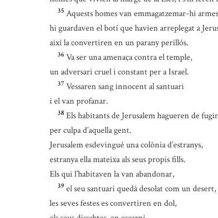
35
Aquests homes van emmagatzemar-hi armes 
hi guardaven el botí que havien arreplegat a Jeru
així la convertiren en un parany perillós.
36
Va ser una amenaça contra el temple,
un adversari cruel i constant per a Israel.
37
Vessaren sang innocent al santuari
i el van profanar.
38
Els habitants de Jerusalem hagueren de fugir
per culpa d’aquella gent.
Jerusalem esdevingué una colònia d’estranys,
estranya ella mateixa als seus propis fills.
Els qui l’habitaven la van abandonar,
39
el seu santuari quedà desolat com un desert,
les seves festes es convertiren en dol,
els seus dissabtes, en escarni,