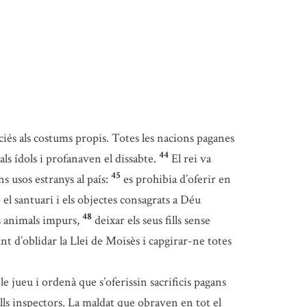
iés als costums propis. Totes les nacions paganes
44
als ídols i profanaven el dissabte.
El rei va
45
s usos estranys al país:
es prohibia d’oferir en
 el santuari i els objectes consagrats a Déu
48
s animals impurs,
deixar els seus fills sense
unt d’oblidar la Llei de Moisès i capgirar-ne totes
e jueu i ordenà que s’oferissin sacrificis pagans
ls inspectors. La maldat que obraven en tot el