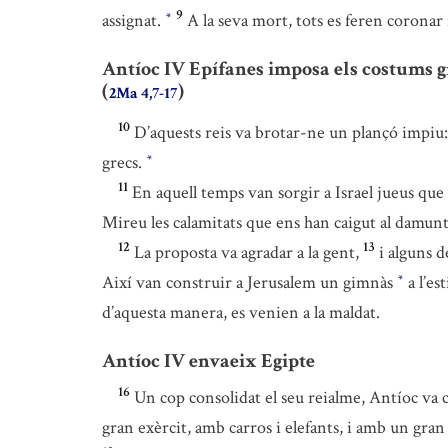
9
assignat.
A la seva mort, tots es feren coronar
*
Antíoc IV Epífanes imposa els costums gr
(
)
2Ma 4,7-17
10
D’aquests reis va brotar-ne un plançó impiu: A
grecs.
*
11
En aquell temps van sorgir a Israel jueus que
Mireu les calamitats que ens han caigut al damun
12
13
La proposta va agradar a la gent,
i alguns d
Així van construir a Jerusalem un gimnàs
a l’es
*
d’aquesta manera, es venien a la maldat.
Antíoc IV envaeix Egipte
16
Un cop consolidat el seu reialme, Antíoc va c
gran exèrcit, amb carros i elefants, i amb un gran 