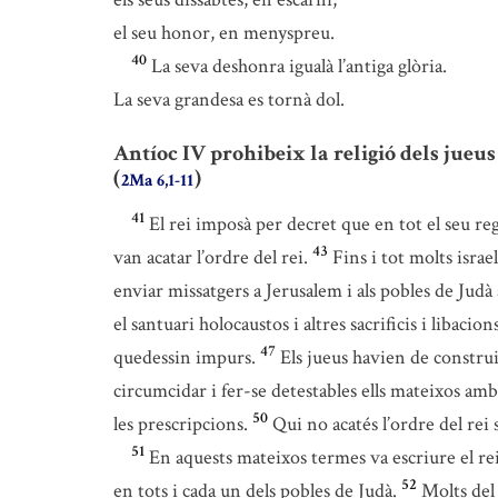
el seu honor, en menyspreu.
40
La seva deshonra igualà l’antiga glòria.
La seva grandesa es tornà dol.
Antíoc IV prohibeix la religió dels jueus
(
)
2Ma 6,1-11
41
El rei imposà per decret que en tot el seu re
43
van acatar l’ordre del rei.
Fins i tot molts israe
enviar missatgers a Jerusalem i als pobles de Judà
el santuari holocaustos i altres sacrificis i libacio
47
quedessin impurs.
Els jueus havien de construir
circumcidar i fer-se detestables ells mateixos am
50
les prescripcions.
Qui no acatés l’ordre del rei
51
En aquests mateixos termes va escriure el rei 
52
en tots i cada un dels pobles de Judà.
Molts del