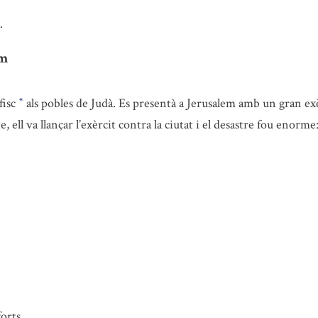
.
em
fisc
als pobles de Judà. Es presentà a Jerusalem amb un gran ex
*
e, ell va llançar l’exèrcit contra la ciutat i el desastre fou enorme
orts.