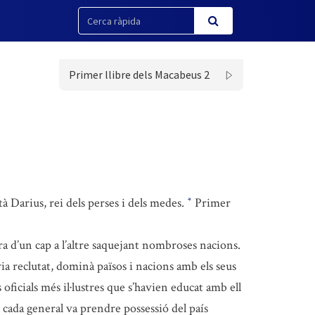
Primer llibre dels Macabeus 2
tà Darius, rei dels perses i dels medes.
Primer
*
ra d’un cap a l’altre saquejant nombroses nacions.
ia reclutat, dominà països i nacions amb els seus
 oficials més il·lustres que s’havien educat amb ell
i cada general va prendre possessió del país