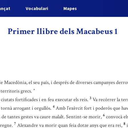
ançat
Vocabulari
Mapes
Primer llibre dels Macabeus 1
r de Macedònia, el seu país, i després de diverses campanyes derro
 territoris grecs.
*
3
iutats fortificades i en feu executar els reis.
Va recórrer la ter
4
 tornà arrogant i orgullós.
Amb l’exèrcit fort i poderós que hav
6
de tantes gestes va caure malalt. Sentint-se morir,
convocà els
7
8
 regne.
Alexandre va morir quan feia dotze anys que era rei,