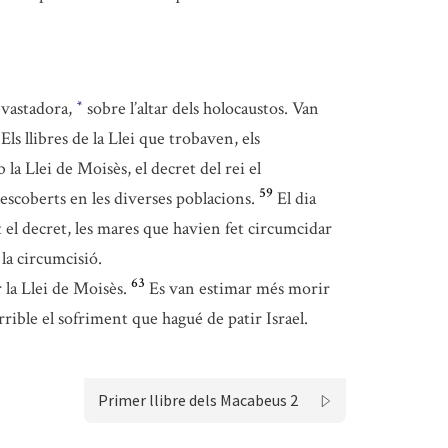
devastadora,
sobre l’altar dels holocaustos. Van
*
Els llibres de la Llei que trobaven, els
la Llei de Moisès, el decret del rei el
59
 descoberts en les diverses poblacions.
El dia
el decret, les mares que havien fet circumcidar
 la circumcisió.
63
 la Llei de Moisès.
Es van estimar més morir
rrible el sofriment que hagué de patir Israel.
Primer llibre dels Macabeus 2