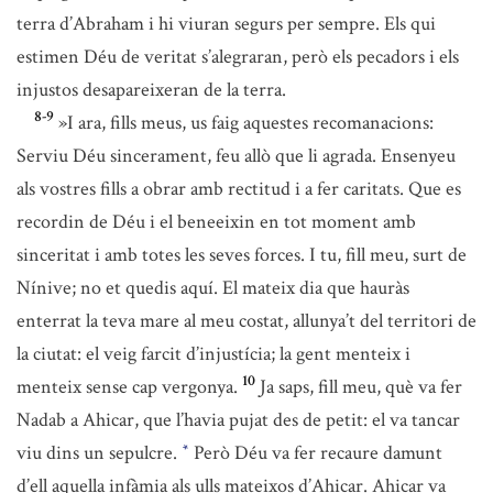
terra d’Abraham i hi viuran segurs per sempre. Els qui
estimen Déu de veritat s’alegraran, però els pecadors i els
injustos desapareixeran de la terra.
8-9
»I ara, fills meus, us faig aquestes recomanacions:
Serviu Déu sincerament, feu allò que li agrada. Ensenyeu
als vostres fills a obrar amb rectitud i a fer caritats. Que es
recordin de Déu i el beneeixin en tot moment amb
sinceritat i amb totes les seves forces. I tu, fill meu, surt de
Nínive; no et quedis aquí. El mateix dia que hauràs
enterrat la teva mare al meu costat, allunya’t del territori de
la ciutat: el veig farcit d’injustícia; la gent menteix i
10
menteix sense cap vergonya.
Ja saps, fill meu, què va fer
Nadab a Ahicar, que l’havia pujat des de petit: el va tancar
viu dins un sepulcre.
Però Déu va fer recaure damunt
*
d’ell aquella infàmia als ulls mateixos d’Ahicar. Ahicar va