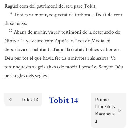
Ragüel com del patrimoni del seu pare Tobit.
14
Tobies va morir, respectat de tothom, a l’edat de cent
disset anys.
15
Abans de morir, va ser testimoni de la destrucció de
Nínive
i va veure com Aquiàcar,
rei de Mèdia, hi
*
*
deportava els habitants d’aquella ciutat. Tobies va beneir
Déu per tot el que havia fet als ninivites i als assiris. Va
tenir aquesta alegria abans de morir i beneí el Senyor Déu
pels segles dels segles.
Tobit 14
Tobit 13
Primer
llibre dels
Macabeus
1