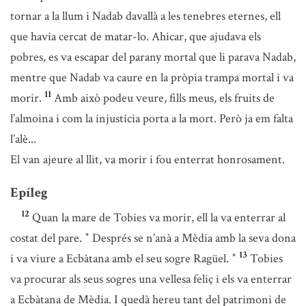
tornar a la llum i Nadab davallà a les tenebres eternes, ell
que havia cercat de matar-lo. Ahicar, que ajudava els
pobres, es va escapar del parany mortal que li parava Nadab,
mentre que Nadab va caure en la pròpia trampa mortal i va
11
morir.
Amb això podeu veure, fills meus, els fruits de
l’almoina i com la injustícia porta a la mort. Però ja em falta
l’alè...
El van ajeure al llit, va morir i fou enterrat honrosament.
Epíleg
12
Quan la mare de Tobies va morir, ell la va enterrar al
costat del pare.
Després se n’anà a Mèdia amb la seva dona
*
13
i va viure a Ecbàtana amb el seu sogre Ragüel.
Tobies
*
va procurar als seus sogres una vellesa feliç i els va enterrar
a Ecbàtana de Mèdia. I quedà hereu tant del patrimoni de