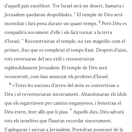
d’aquell país excel·lent. Tot Israel serà un desert, Samaria i
Jerusalem quedaran despoblades.
El temple de Déu serà
*
5
incendiat i farà pena durant un quant temps.
Però Déu es
compadirà novament d’ells i els farà tornar a la terra
d’Israel.
Reconstruiran el temple, no tan magnífic com el
*
primer, fins que es compleixi el temps fixat. Després d’això,
tots retornaran del seu exili i reconstruiran
esplèndidament Jerusalem. El temple de Déu serà
reconstruït, com han anunciat els profetes d’Israel.
6
»Totes les nacions d’arreu del món es convertiran a
Déu i el reverenciaran sincerament. Abandonaran els ídols
que els esgarriaven per camins enganyosos, i beneiran el
7
Déu etern, fent allò que li plau.
Aquells dies, Déu salvarà
tots els israelites que l’hauran recordat sincerament.
S’aplegaran i aniran a Jerusalem. Prendran possessió de la