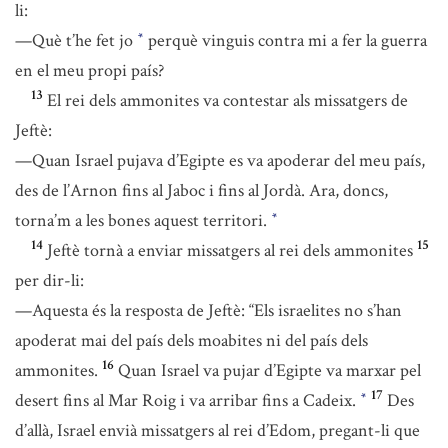
li:
—Què t’he fet jo
perquè vinguis contra mi a fer la guerra
*
en el meu propi país?
13
El rei dels ammonites va contestar als missatgers de
Jeftè:
—Quan Israel pujava d’Egipte es va apoderar del meu país,
des de l’Arnon fins al Jaboc i fins al Jordà. Ara, doncs,
torna’m a les bones aquest territori.
*
14
15
Jeftè tornà a enviar missatgers al rei dels ammonites
per dir-li:
—Aquesta és la resposta de Jeftè: “Els israelites no s’han
apoderat mai del país dels moabites ni del país dels
16
ammonites.
Quan Israel va pujar d’Egipte va marxar pel
17
desert fins al Mar Roig i va arribar fins a Cadeix.
Des
*
d’allà, Israel envià missatgers al rei d’Edom, pregant-li que