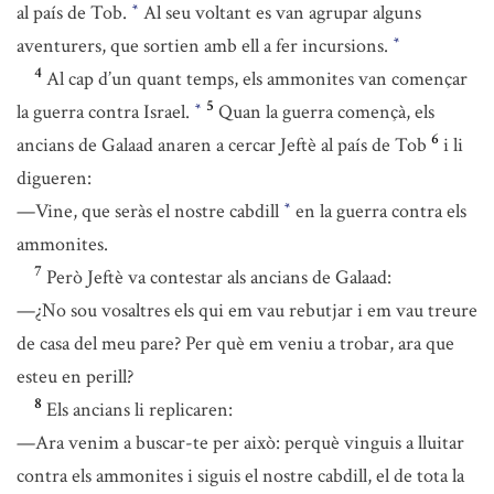
al país de Tob.
Al seu voltant es van agrupar alguns
*
aventurers, que sortien amb ell a fer incursions.
*
4
Al cap d’un quant temps, els ammonites van començar
5
la guerra contra Israel.
Quan la guerra començà, els
*
6
ancians de Galaad anaren a cercar Jeftè al país de Tob
i li
digueren:
—Vine, que seràs el nostre cabdill
en la guerra contra els
*
ammonites.
7
Però Jeftè va contestar als ancians de Galaad:
—¿No sou vosaltres els qui em vau rebutjar i em vau treure
de casa del meu pare? Per què em veniu a trobar, ara que
esteu en perill?
8
Els ancians li replicaren:
—Ara venim a buscar-te per això: perquè vinguis a lluitar
contra els ammonites i siguis el nostre cabdill, el de tota la