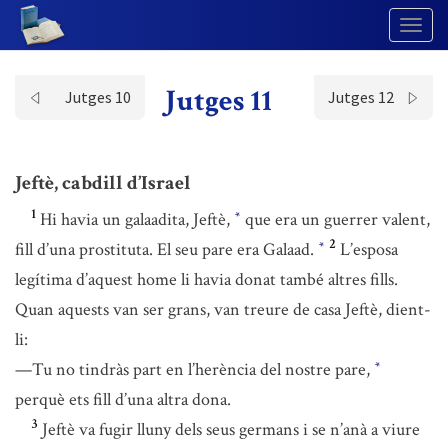
Togg
Navig
Jutges 11
Jutges 10
Jutges 12
Jeftè, cabdill d’Israel
1
Hi havia un galaadita, Jeftè,
que era un guerrer valent,
*
2
fill d’una prostituta. El seu pare era Galaad.
L’esposa
*
legítima d’aquest home li havia donat també altres fills.
Quan aquests van ser grans, van treure de casa Jeftè, dient-
li:
—Tu no tindràs part en l’herència del nostre pare,
*
perquè ets fill d’una altra dona.
3
Jeftè va fugir lluny dels seus germans i se n’anà a viure