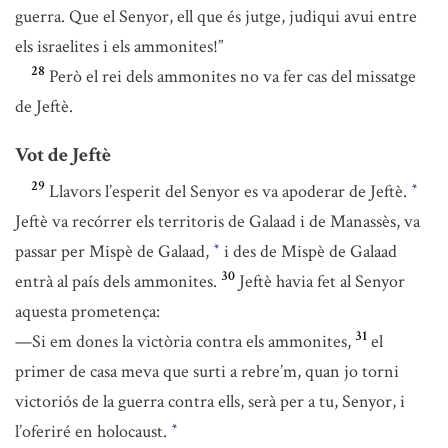
guerra. Que el Senyor, ell que és jutge, judiqui avui entre
els israelites i els ammonites!”
28
Però el rei dels ammonites no va fer cas del missatge
de Jeftè.
Vot de Jeftè
29
Llavors l’esperit del Senyor es va apoderar de Jeftè.
*
Jeftè va recórrer els territoris de Galaad i de Manassès, va
passar per Mispè de Galaad,
i des de Mispè de Galaad
*
30
entrà al país dels ammonites.
Jeftè havia fet al Senyor
aquesta prometença:
31
—Si em dones la victòria contra els ammonites,
el
primer de casa meva que surti a rebre’m, quan jo torni
victoriós de la guerra contra ells, serà per a tu, Senyor, i
l’oferiré en holocaust.
*