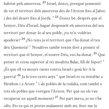
22
habitat pels amorreus.
Israel, doncs, prengué possessió
de tot el territori dels amorreus des de l’Arnon fins al Jaboc
23
i des del desert fins al Jordà.
Doncs bé, després que el
*
Senyor, Déu d’Israel, hagué desposseït els amorreus del seu
territori per donar-lo al seu poble, ¿tu te’n voldries
24
apoderar?
¿No tens ja el territori que t’ha donat el teu
déu Quemoix?
Nosaltres també tenim dret a posseir el
*
25
territori que el Senyor, el nostre Déu, ens ha donat.
Que
potser et creus superior al rei moabita Balac, fill de Sipor?
*
¿És que ell va moure raons contra Israel i gosà fer-li la
26
guerra?
Ja fa tres-cents anys
que Israel es va instal·lar a
*
Heixbon i a Aroer
i als pobles de la rodalia, com també a
*
tots els pobles que voregen l’Arnon. Per què no els vau
27
recuperar en aquell moment?
Per part meva, jo no t’he
ofès. Ets tu qui et portes malament amb mi, fent-me la