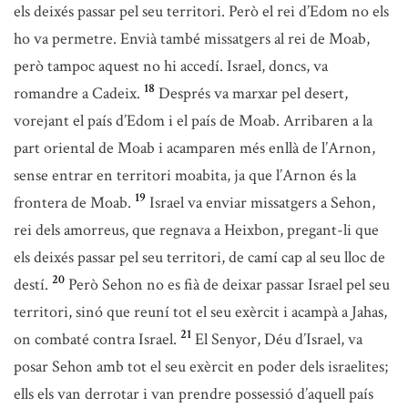
els deixés passar pel seu territori. Però el rei d’Edom no els
ho va permetre. Envià també missatgers al rei de Moab,
però tampoc aquest no hi accedí. Israel, doncs, va
18
romandre a Cadeix.
Després va marxar pel desert,
vorejant el país d’Edom i el país de Moab. Arribaren a la
part oriental de Moab i acamparen més enllà de l’Arnon,
sense entrar en territori moabita, ja que l’Arnon és la
19
frontera de Moab.
Israel va enviar missatgers a Sehon,
rei dels amorreus, que regnava a Heixbon, pregant-li que
els deixés passar pel seu territori, de camí cap al seu lloc de
20
destí.
Però Sehon no es fià de deixar passar Israel pel seu
territori, sinó que reuní tot el seu exèrcit i acampà a Jahas,
21
on combaté contra Israel.
El Senyor, Déu d’Israel, va
posar Sehon amb tot el seu exèrcit en poder dels israelites;
ells els van derrotar i van prendre possessió d’aquell país