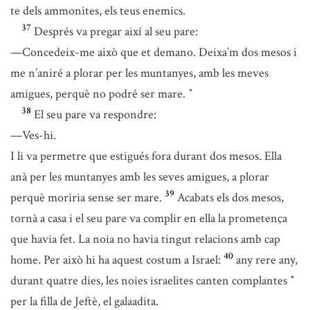
te dels ammonites, els teus enemics.
37
Després va pregar així al seu pare:
—Concedeix-me això que et demano. Deixa’m dos mesos i
me n’aniré a plorar per les muntanyes, amb les meves
amigues, perquè no podré ser mare.
*
38
El seu pare va respondre:
—Ves-hi.
I li va permetre que estigués fora durant dos mesos. Ella
anà per les muntanyes amb les seves amigues, a plorar
39
perquè moriria sense ser mare.
Acabats els dos mesos,
tornà a casa i el seu pare va complir en ella la prometença
que havia fet. La noia no havia tingut relacions amb cap
40
home. Per això hi ha aquest costum a Israel:
any rere any,
durant quatre dies, les noies israelites canten complantes
*
per la filla de Jeftè, el galaadita.