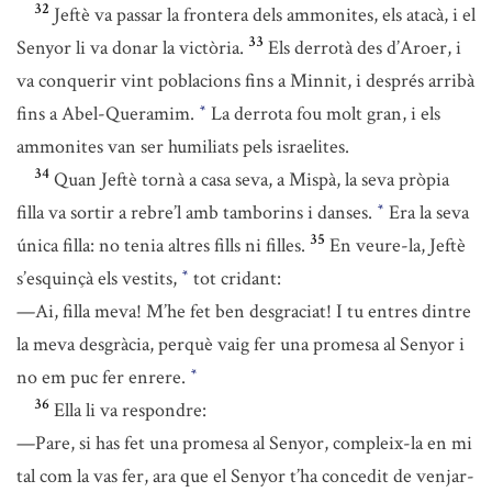
32
Jeftè va passar la frontera dels ammonites, els atacà, i el
33
Senyor li va donar la victòria.
Els derrotà des d’Aroer, i
va conquerir vint poblacions fins a Minnit, i després arribà
fins a Abel-Queramim.
La derrota fou molt gran, i els
*
ammonites van ser humiliats pels israelites.
34
Quan Jeftè tornà a casa seva, a Mispà, la seva pròpia
filla va sortir a rebre’l amb tamborins i danses.
Era la seva
*
35
única filla: no tenia altres fills ni filles.
En veure-la, Jeftè
s’esquinçà els vestits,
tot cridant:
*
—Ai, filla meva! M’he fet ben desgraciat! I tu entres dintre
la meva desgràcia, perquè vaig fer una promesa al Senyor i
no em puc fer enrere.
*
36
Ella li va respondre:
—Pare, si has fet una promesa al Senyor, compleix-la en mi
tal com la vas fer, ara que el Senyor t’ha concedit de venjar-