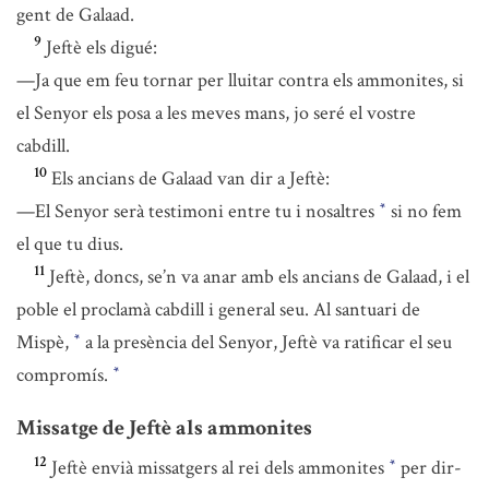
gent de Galaad.
9
Jeftè els digué:
—Ja que em feu tornar per lluitar contra els ammonites, si
el Senyor els posa a les meves mans, jo seré el vostre
cabdill.
10
Els ancians de Galaad van dir a Jeftè:
—El Senyor serà testimoni entre tu i nosaltres
si no fem
*
el que tu dius.
11
Jeftè, doncs, se’n va anar amb els ancians de Galaad, i el
poble el proclamà cabdill i general seu. Al santuari de
Mispè,
a la presència del Senyor, Jeftè va ratificar el seu
*
compromís.
*
Missatge de Jeftè als ammonites
12
Jeftè envià missatgers al rei dels ammonites
per dir-
*