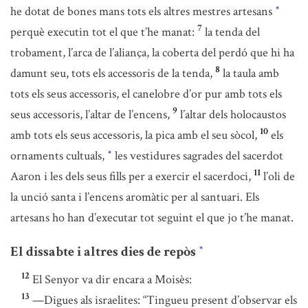
he dotat de bones mans tots els altres mestres artesans
*
7
perquè executin tot el que t’he manat:
la tenda del
trobament, l’arca de l’aliança, la coberta del perdó que hi ha
8
damunt seu, tots els accessoris de la tenda,
la taula amb
tots els seus accessoris, el canelobre d’or pur amb tots els
9
seus accessoris, l’altar de l’encens,
l’altar dels holocaustos
10
amb tots els seus accessoris, la pica amb el seu sòcol,
els
ornaments cultuals,
les vestidures sagrades del sacerdot
*
11
Aaron i les dels seus fills per a exercir el sacerdoci,
l’oli de
la unció santa i l’encens aromàtic per al santuari. Els
artesans ho han d’executar tot seguint el que jo t’he manat.
El dissabte i altres dies de repòs
*
12
El Senyor va dir encara a Moisès:
13
—Digues als israelites: “Tingueu present d’observar els