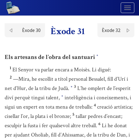
Togg
Navig
Èxode 31
Èxode 30
Èxode 32
Els artesans de l’obra del santuari
*
1
El Senyor va parlar encara a Moisès. Li digué:
2
—Mira, he escollit a títol personal Bessalel, fill d’Urí i
3
net d’Hur, de la tribu de Judà.
L’he omplert de l’esperit
*
diví perquè tingui talent,
intel·ligència i coneixements, i
*
4
sigui un expert en tota mena de treballs:
creació artística;
5
cisellar l’or, la plata i el bronze;
tallar pedres d’encast;
6
esculpir la fusta i fer qualsevol altre treball.
Li he donat
per ajudant Oholiab, fill d’Ahissamac, de la tribu de Dan, i