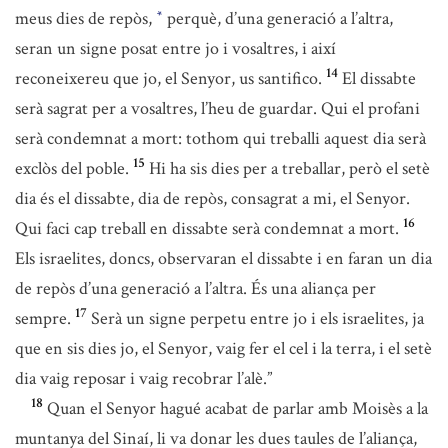
meus dies de repòs,
perquè, d’una generació a l’altra,
*
seran un signe posat entre jo i vosaltres, i així
14
reconeixereu que jo, el Senyor, us santifico.
El dissabte
serà sagrat per a vosaltres, l’heu de guardar. Qui el profani
serà condemnat a mort: tothom qui treballi aquest dia serà
15
exclòs del poble.
Hi ha sis dies per a treballar, però el setè
dia és el dissabte, dia de repòs, consagrat a mi, el Senyor.
16
Qui faci cap treball en dissabte serà condemnat a mort.
Els israelites, doncs, observaran el dissabte i en faran un dia
de repòs d’una generació a l’altra. És una aliança per
17
sempre.
Serà un signe perpetu entre jo i els israelites, ja
que en sis dies jo, el Senyor, vaig fer el cel i la terra, i el setè
dia vaig reposar i vaig recobrar l’alè.”
18
Quan el Senyor hagué acabat de parlar amb Moisès a la
muntanya del Sinaí, li va donar les dues taules de l’aliança,