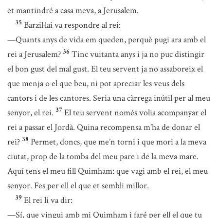
et mantindré a casa meva, a Jerusalem.
35
Barzil·lai va respondre al rei:
—Quants anys de vida em queden, perquè pugi ara amb el
36
rei a Jerusalem?
Tinc vuitanta anys i ja no puc distingir
el bon gust del mal gust. El teu servent ja no assaboreix el
que menja o el que beu, ni pot apreciar les veus dels
cantors i de les cantores. Seria una càrrega inútil per al meu
37
senyor, el rei.
El teu servent només volia acompanyar el
rei a passar el Jordà. Quina recompensa m’ha de donar el
38
rei?
Permet, doncs, que me’n torni i que mori a la meva
ciutat, prop de la tomba del meu pare i de la meva mare.
Aquí tens el meu fill Quimham: que vagi amb el rei, el meu
senyor. Fes per ell el que et sembli millor.
39
El rei li va dir:
—Sí, que vingui amb mi Quimham i faré per ell el que tu