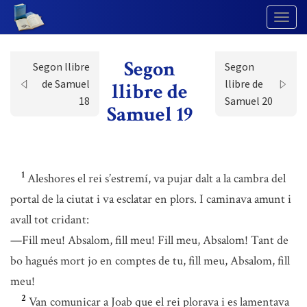
Togg
Navig
Segon
Segon llibre
Segon
de Samuel
llibre de
llibre de
18
Samuel 20
Samuel 19
1
Aleshores el rei s’estremí, va pujar dalt a la cambra del
portal de la ciutat i va esclatar en plors. I caminava amunt i
avall tot cridant:
—Fill meu! Absalom, fill meu! Fill meu, Absalom! Tant de
bo hagués mort jo en comptes de tu, fill meu, Absalom, fill
meu!
2
Van comunicar a Joab que el rei plorava i es lamentava