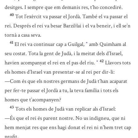
desitges. I sempre que em demanis res, t’ho concediré.
40
Tot l’exèrcit va passar el Jordà. També el va passar el
rei. Després el rei va besar Barzil·lai i el va beneir, i ell se’n
tornà a casa seva.
41
El rei va continuar cap a Guilgal,
amb Quimham al
*
seu costat. Tota la gent de Judà, i la meitat dels d’Israel,
42
havien acompanyat el rei en el pas del riu.
Llavors tots
*
els homes d’Israel van presentar-se al rei per dir-li:
—Com és que els nostres germans de Judà t’han acaparat
per fer-te passar el Jordà a tu, la teva família i tots els
homes que t’acompanyen?
43
Tots els homes de Judà van replicar als d’Israel:
—És que el rei és parent nostre. No us indigneu, que ni
hem menjat res que ens hagi donat el rei ni n’hem tret cap
profit.