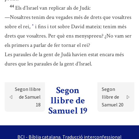
44
Els d’Israel van replicar als de Judà:
—Nosaltres tenim deu vegades més de drets que vosaltres
sobre el rei,
i fins i tot sobre David mateix: tenim més
*
drets que vosaltres. Per què ens menyspreeu? ¿No vam ser
els primers a parlar de fer tornar el rei?
Les paraules de la gent de Judà havien estat encara més
dures que les paraules de la gent d’Israel.
Segon
Segon llibre
Segon
de Samuel
llibre de
llibre de
18
Samuel 20
Samuel 19
BCI - Bíblia catalana. Traducció interconfessional