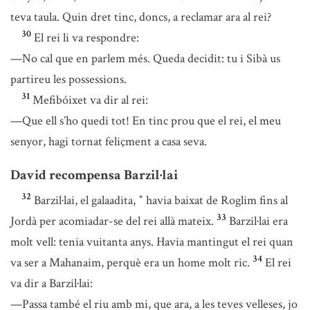
teva taula. Quin dret tinc, doncs, a reclamar ara al rei?
30
El rei li va respondre:
—No cal que en parlem més. Queda decidit: tu i Sibà us
partireu les possessions.
31
Mefibóixet va dir al rei:
—Que ell s’ho quedi tot! En tinc prou que el rei, el meu
senyor, hagi tornat feliçment a casa seva.
David recompensa Barzil·lai
32
Barzil·lai, el galaadita,
havia baixat de Roglim fins al
*
33
Jordà per acomiadar-se del rei allà mateix.
Barzil·lai era
molt vell: tenia vuitanta anys. Havia mantingut el rei quan
34
va ser a Mahanaim, perquè era un home molt ric.
El rei
va dir a Barzil·lai:
—Passa també el riu amb mi, que ara, a les teves velleses, jo