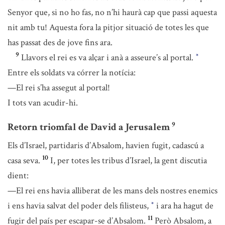
Senyor que, si no ho fas, no n’hi haurà cap que passi aquesta
nit amb tu! Aquesta fora la pitjor situació de totes les que
has passat des de jove fins ara.
9
Llavors el rei es va alçar i anà a asseure’s al portal.
*
Entre els soldats va córrer la notícia:
—El rei s’ha assegut al portal!
I tots van acudir-hi.
9
Retorn triomfal de David a Jerusalem
Els d’Israel, partidaris d’Absalom, havien fugit, cadascú a
10
casa seva.
I, per totes les tribus d’Israel, la gent discutia
dient:
—El rei ens havia alliberat de les mans dels nostres enemics
i ens havia salvat del poder dels filisteus,
i ara ha hagut de
*
11
fugir del país per escapar-se d’Absalom.
Però Absalom, a