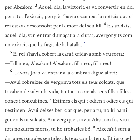
3
per Absalom.
Aquell dia, la victòria es va convertir en dol
per a tot l’exèrcit, perquè s’havia escampat la notícia que el
4
rei estava desconsolat per la mort del seu fill.
Els soldats,
aquell dia, van entrar d’amagat a la ciutat, avergonyits com
un exèrcit que ha fugit de la batalla.
*
5
El rei s’havia cobert la cara i cridava amb veu forta:
—Fill meu, Absalom! Absalom, fill meu, fill meu!
6
Llavors Joab va entrar a la cambra i digué al rei:
—Avui cobreixes de vergonya tots els teus soldats, que
t’acaben de salvar la vida, tant a tu com als teus fills i filles,
7
dones i concubines.
Estimes els qui t’odien i odies els qui
t’estimen. Avui deixes ben clar que, per a tu, no hi ha ni
generals ni soldats. Ara veig que si avui Absalom fos viu i
8
tots nosaltres morts, tu ho trobaries bé.
Aixeca’t i surt a
dir unes paraules sentides als teus combatents. Et juro pel