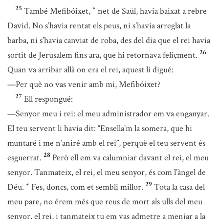
25
També Mefibóixet,
net de Saül, havia baixat a rebre
*
David. No s’havia rentat els peus, ni s’havia arreglat la
barba, ni s’havia canviat de roba, des del dia que el rei havia
26
sortit de Jerusalem fins ara, que hi retornava feliçment.
Quan va arribar allà on era el rei, aquest li digué:
—Per què no vas venir amb mi, Mefibóixet?
27
Ell respongué:
—Senyor meu i rei: el meu administrador em va enganyar.
El teu servent li havia dit: “Ensella’m la somera, que hi
muntaré i me n’aniré amb el rei”, perquè el teu servent és
28
esguerrat.
Però ell em va calumniar davant el rei, el meu
senyor. Tanmateix, el rei, el meu senyor, és com l’àngel de
29
Déu.
Fes, doncs, com et sembli millor.
Tota la casa del
*
meu pare, no érem més que reus de mort als ulls del meu
senyor, el rei, i tanmateix tu em vas admetre a menjar a la