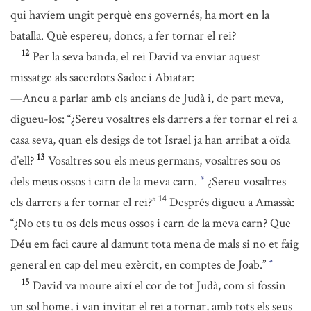
qui havíem ungit perquè ens governés, ha mort en la
batalla. Què espereu, doncs, a fer tornar el rei?
12
Per la seva banda, el rei David va enviar aquest
missatge als sacerdots Sadoc i Abiatar:
—Aneu a parlar amb els ancians de Judà i, de part meva,
digueu-los: “¿Sereu vosaltres els darrers a fer tornar el rei a
casa seva, quan els desigs de tot Israel ja han arribat a oïda
13
d’ell?
Vosaltres sou els meus germans, vosaltres sou os
dels meus ossos i carn de la meva carn.
¿Sereu vosaltres
*
14
els darrers a fer tornar el rei?”
Després digueu a Amassà:
“¿No ets tu os dels meus ossos i carn de la meva carn? Que
Déu em faci caure al damunt tota mena de mals si no et faig
general en cap del meu exèrcit, en comptes de Joab.”
*
15
David va moure així el cor de tot Judà, com si fossin
un sol home, i van invitar el rei a tornar, amb tots els seus