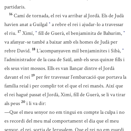
partidaris.
16
Camí de tornada, el rei va arribar al Jordà. Els de Judà
havien anat a Guilgal
a rebre el rei i ajudar-lo a travessar
*
17
el riu.
Ximí,
fill de Guerà, el benjaminita de Bahurim,
*
*
va afanyar-se també a baixar amb els homes de Judà per
18
rebre David.
L’acompanyaven mil benjaminites i Sibà,
*
l’administrador de la casa de Saül, amb els seus quinze fills i
els seus vint mossos. Ells es van llançar dintre el Jordà
19
davant el rei
per fer travessar l’embarcació que portava la
família reial i per complir tot el que el rei manés. Així que
el rei hagué passat el Jordà, Ximí, fill de Guerà, se li va tirar
20
als peus
i li va dir:
—Que el meu senyor no em tingui en compte la culpa i no
es recordi del meu mal comportament el dia que el meu
senyor, el rei, sortia de Jerusalem. Que el rei no em guardi