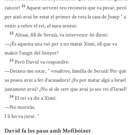
21
rancor!
Aquest servent teu reconeix que va pecar, però
per això avui he estat el primer de tota la casa de Josep
a
*
venir a rebre el rei, el meu senyor.
22
Abisai, fill de Seruià, va intervenir-hi dient:
—¿És aquesta una raó per a no matar Ximí, ell que va
maleir l’ungit del Senyor?
23
Però David va respondre:
—Deixeu-me estar,
vosaltres, família de Seruià! Per què
*
us poseu avui a fer d’acusadors? ¿Es pot matar algú a Israel
justament avui? ¿No sé de cert que avui jo soc rei d’Israel?
24
El rei va dir a Ximí:
—No moriràs.
I li ho va jurar.
*
David fa les paus amb Mefibóixet