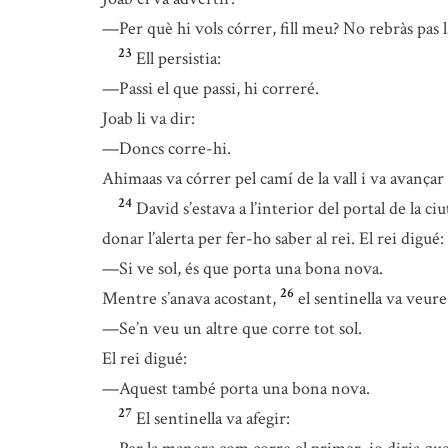
—Per què hi vols córrer, fill meu? No rebràs pas 
23
Ell persistia:
—Passi el que passi, hi correré.
Joab li va dir:
—Doncs corre-hi.
Ahimaas va córrer pel camí de la vall i va avançar 
24
David s’estava a l’interior del portal de la ci
donar l’alerta per fer-ho saber al rei. El rei digué:
—Si ve sol, és que porta una bona nova.
26
Mentre s’anava acostant,
el sentinella va veur
—Se’n veu un altre que corre tot sol.
El rei digué:
—Aquest també porta una bona nova.
27
El sentinella va afegir: