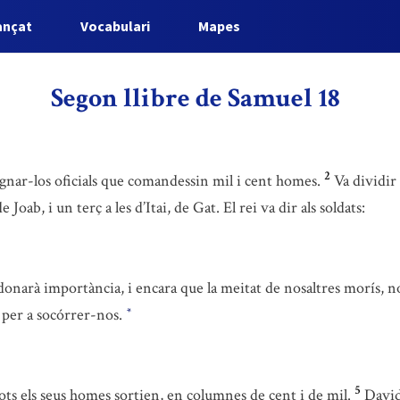
ançat
Vocabulari
Mapes
Segon llibre de Samuel 18
2
signar-los oficials que comandessin mil i cent homes.
Va dividir 
e Joab, i un terç a les d’Itai, de Gat. El rei va dir als soldats:
onarà importància, i encara que la meitat de nosaltres morís, no 
t per a socórrer-nos.
*
5
tots els seus homes sortien, en columnes de cent i de mil.
David