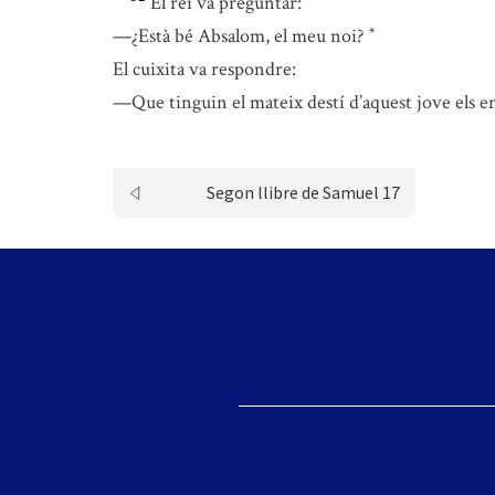
El rei va preguntar:
—¿Està bé Absalom, el meu noi?
*
El cuixita va respondre:
—Que tinguin el mateix destí d’aquest jove els ene
Segon llibre de Samuel 17