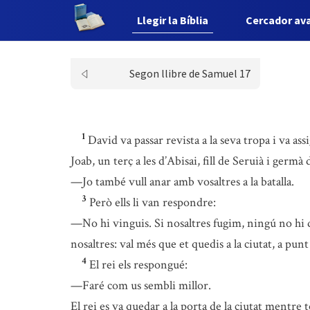
Llegir la Bíblia
Cercador av
Segon llibre de Samuel 17
1
David va passar revista a la seva tropa i va as
Joab, un terç a les d’Abisai, fill de Seruià i germà d
—Jo també vull anar amb vosaltres a la batalla.
3
Però ells li van respondre:
—No hi vinguis. Si nosaltres fugim, ningú no hi d
nosaltres: val més que et quedis a la ciutat, a pun
4
El rei els respongué:
—Faré com us sembli millor.
El rei es va quedar a la porta de la ciutat mentre 