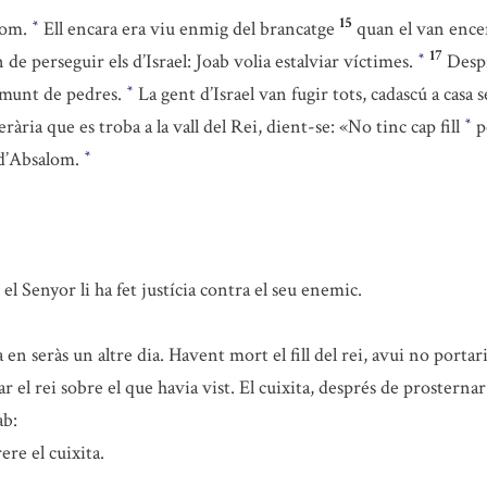
15
alom.
Ell encara era viu enmig del brancatge
quan el van encer
*
17
 de perseguir els d’Israel: Joab volia estalviar víctimes.
Despr
*
n munt de pedres.
La gent d’Israel van fugir tots, cadascú a casa s
*
erària que es troba a la vall del Rei, dient-se: «No tinc cap fill
p
*
r d’Absalom.
*
l Senyor li ha fet justícia contra el seu enemic.
n seràs un altre dia. Havent mort el fill del rei, avui no portar
 el rei sobre el que havia vist. El cuixita, després de prosternar
ab:
ere el cuixita.