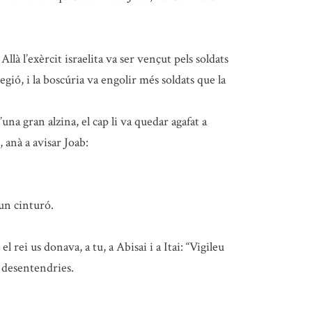
Allà l’exèrcit israelita va ser vençut pels soldats
regió, i la boscúria va engolir més soldats que la
a gran alzina, el cap li va quedar agafat a
 anà a avisar Joab:
 un cinturó.
l rei us donava, a tu, a Abisai i a Itai: “Vigileu
n desentendries.