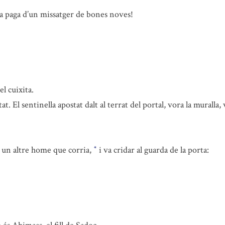
la paga d’un missatger de bones noves!
el cuixita.
utat. El sentinella apostat dalt al terrat del portal, vora la mural
e un altre home que corria,
i va cridar al guarda de la porta:
*