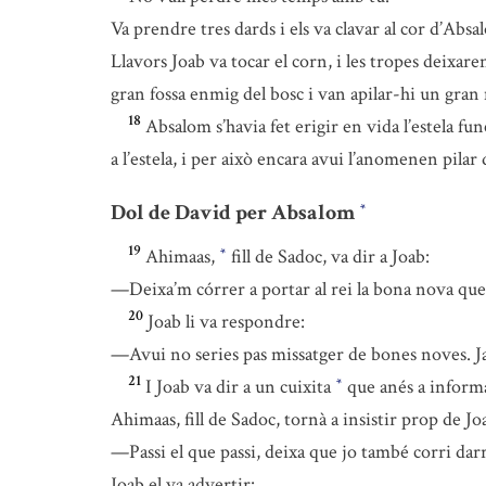
Va prendre tres dards i els va clavar al cor d’Abs
Llavors Joab va tocar el corn, i les tropes deixaren
gran fossa enmig del bosc i van apilar-hi un gra
18
Absalom s’havia fet erigir en vida l’estela fun
a l’estela, i per això encara avui l’anomenen pila
Dol de David per Absalom
*
19
Ahimaas,
fill de Sadoc, va dir a Joab:
*
—Deixa’m córrer a portar al rei la bona nova que e
20
Joab li va respondre:
—Avui no series pas missatger de bones noves. Ja e
21
I Joab va dir a un cuixita
que anés a informar
*
Ahimaas, fill de Sadoc, tornà a insistir prop de Jo
—Passi el que passi, deixa que jo també corri darr
Joab el va advertir: