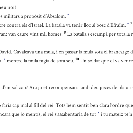
meu noi!
ps militars a propòsit d’Absalom.
*
7
 contra els d’Israel. La batalla va tenir lloc al bosc d’Efraïm.
*
8
gran: van caure vint mil homes.
La batalla s’escampà per tota la 
d. Cavalcava una mula, i en passar la mula sota el brancatge d’un
10
a,
mentre la mula fugia de sota seu.
Un soldat que el va veure,
*
ra d’un sol cop? Ara jo et recompensaria amb deu peces de plata i
ria cap mal al fill del rei. Tots hem sentit ben clara l’ordre que e
ncara que jo mentís, el rei s’assabentaria de tot
i tu mateix te’
*