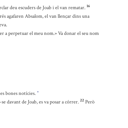
16
clar deu escuders de Joab i el van rematar.
és agafaren Absalom, el van llençar dins una
eva.
er a perpetuar el meu nom.» Va donar el seu nom
ies bones notícies.
*
22
-se davant de Joab, es va posar a córrer.
Però