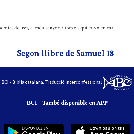
mics del rei, el meu senyor, i tots els qui et volen mal.
Segon llibre de Samuel 18
BCI - Bíblia catalana. Traducció interconfessional
BCI - També disponible en APP