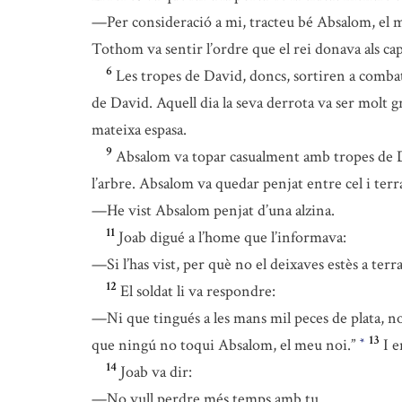
—Per consideració a mi, tracteu bé Absalom, el 
Tothom va sentir l’ordre que el rei donava als ca
6
Les tropes de David, doncs, sortiren a combatre
de David. Aquell dia la seva derrota va ser molt 
mateixa espasa.
9
Absalom va topar casualment amb tropes de Davi
l’arbre. Absalom va quedar penjat entre cel i terr
—He vist Absalom penjat d’una alzina.
11
Joab digué a l’home que l’informava:
—Si l’has vist, per què no el deixaves estès a ter
12
El soldat li va respondre:
—Ni que tingués a les mans mil peces de plata, no fa
13
que ningú no toqui Absalom, el meu noi.”
I e
*
14
Joab va dir:
—No vull perdre més temps amb tu.