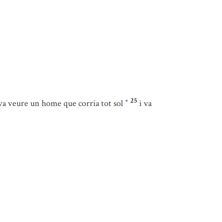
25
la, va veure un home que corria tot sol
i va
*