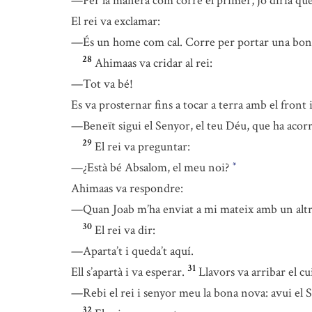
—Per la manera com corre el primer, jo diria que 
El rei va exclamar:
—És un home com cal. Corre per portar una bon
28
Ahimaas va cridar al rei:
—Tot va bé!
Es va prosternar fins a tocar a terra amb el front 
—Beneït sigui el Senyor, el teu Déu, que ha acorr
29
El rei va preguntar:
—¿Està bé Absalom, el meu noi?
*
Ahimaas va respondre:
—Quan Joab m’ha enviat a mi mateix amb un altre s
30
El rei va dir:
—Aparta’t i queda’t aquí.
31
Ell s’apartà i va esperar.
Llavors va arribar el cu
—Rebi el rei i senyor meu la bona nova: avui el Seny
32