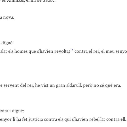
és Ahimaas, el fill de Sadoc.
a nova.
i digué:
alat els homes que s’havien revoltat
contra el rei, el meu senyo
*
ervent del rei, he vist un gran aldarull, però no sé què era.
ixita i digué:
or li ha fet justícia contra els qui s’havien rebel·lat contra ell.