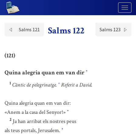
Togg
Navig
Salms 122
Salms 121
Salms 123
(121)
Quina alegria quan em van dir
*
1
Càntic de pelegrinatge.
Referit a David.
*
Quina alegria quan em van dir:
«Anem a la casa del Senyor!»
*
2
Ja han arribat els nostres peus
als teus portals, Jerusalem.
*