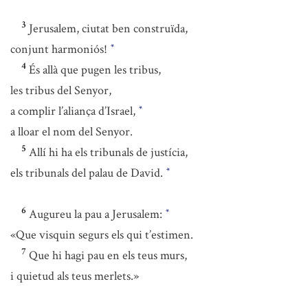
3
Jerusalem, ciutat ben construïda,
conjunt harmoniós!
*
4
És allà que pugen les tribus,
les tribus del Senyor,
a complir l’aliança d’Israel,
*
a lloar el nom del Senyor.
5
Allí hi ha els tribunals de justícia,
els tribunals del palau de David.
*
6
Augureu la pau a Jerusalem:
*
«Que visquin segurs els qui t’estimen.
7
Que hi hagi pau en els teus murs,
i quietud als teus merlets.»