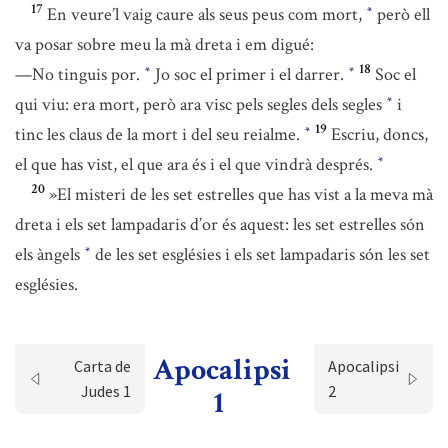
17
En veure’l vaig caure als seus peus com mort,
però ell
*
va posar sobre meu la mà dreta i em digué:
18
—No tinguis por.
Jo soc el primer i el darrer.
Soc el
*
*
qui viu: era mort, però ara visc pels segles dels segles
i
*
19
tinc les claus de la mort i del seu reialme.
Escriu, doncs,
*
el que has vist, el que ara és i el que vindrà després.
*
20
»El misteri de les set estrelles que has vist a la meva mà
dreta i els set lampadaris d’or és aquest: les set estrelles són
els àngels
de les set esglésies i els set lampadaris són les set
*
esglésies.
Apocalipsi
Carta de
Apocalipsi
Judes 1
2
1