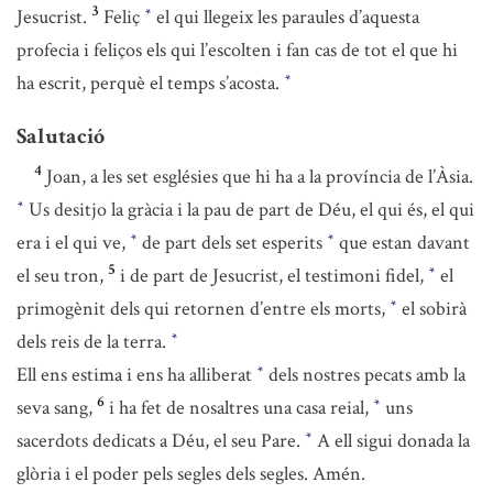
3
Jesucrist.
Feliç
el qui llegeix les paraules d’aquesta
*
profecia i feliços els qui l’escolten i fan cas de tot el que hi
ha escrit, perquè el temps s’acosta.
*
Salutació
4
Joan, a les set esglésies que hi ha a la província de l’Àsia.
Us desitjo la gràcia i la pau de part de Déu, el qui és, el qui
*
era i el qui ve,
de part dels set esperits
que estan davant
*
*
5
el seu tron,
i de part de Jesucrist, el testimoni fidel,
el
*
primogènit dels qui retornen d’entre els morts,
el sobirà
*
dels reis de la terra.
*
Ell ens estima i ens ha alliberat
dels nostres pecats amb la
*
6
seva sang,
i ha fet de nosaltres una casa reial,
uns
*
sacerdots dedicats a Déu, el seu Pare.
A ell sigui donada la
*
glòria i el poder pels segles dels segles. Amén.