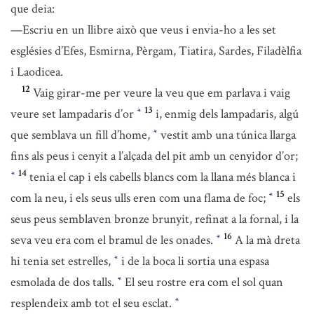
que deia:
—Escriu en un llibre això que veus i envia-ho a les set
esglésies d’Efes, Esmirna, Pèrgam, Tiatira, Sardes, Filadèlfia
i Laodicea.
12
Vaig girar-me per veure la veu que em parlava i vaig
13
veure set lampadaris d’or
i, enmig dels lampadaris, algú
*
que semblava un fill d’home,
vestit amb una túnica llarga
*
fins als peus i cenyit a l’alçada del pit amb un cenyidor d’or;
14
tenia el cap i els cabells blancs com la llana més blanca i
*
15
com la neu, i els seus ulls eren com una flama de foc;
els
*
seus peus semblaven bronze brunyit, refinat a la fornal, i la
16
seva veu era com el bramul de les onades.
A la mà dreta
*
hi tenia set estrelles,
i de la boca li sortia una espasa
*
esmolada de dos talls.
El seu rostre era com el sol quan
*
resplendeix amb tot el seu esclat.
*