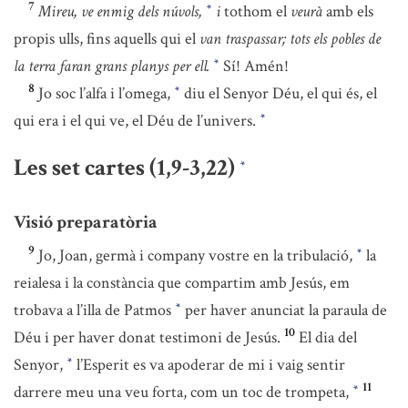
7
Mireu, ve enmig dels núvols,
i
tothom el
veurà
amb els
*
propis ulls, fins aquells qui el
van traspassar; tots els pobles de
la terra faran grans planys per ell.
Sí! Amén!
*
8
Jo soc l’alfa i l’omega,
diu el Senyor Déu, el qui és, el
*
qui era i el qui ve, el Déu de l’univers.
*
Les set cartes (1,9-3,22)
*
Visió preparatòria
9
Jo, Joan, germà i company vostre en la tribulació,
la
*
reialesa i la constància que compartim amb Jesús, em
trobava a l’illa de Patmos
per haver anunciat la paraula de
*
10
Déu i per haver donat testimoni de Jesús.
El dia del
Senyor,
l’Esperit es va apoderar de mi i vaig sentir
*
11
darrere meu una veu forta, com un toc de trompeta,
*