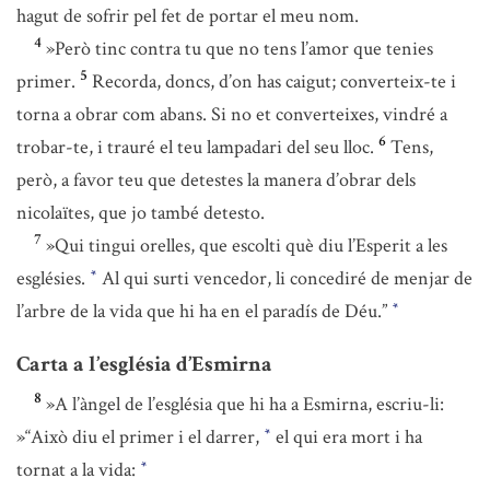
hagut de sofrir pel fet de portar el meu nom.
4
»Però tinc contra tu que no tens l’amor que tenies
5
primer.
Recorda, doncs, d’on has caigut; converteix-te i
torna a obrar com abans. Si no et converteixes, vindré a
6
trobar-te, i trauré el teu lampadari del seu lloc.
Tens,
però, a favor teu que detestes la manera d’obrar dels
nicolaïtes, que jo també detesto.
7
»Qui tingui orelles, que escolti què diu l’Esperit a les
esglésies.
Al qui surti vencedor, li concediré de menjar de
*
l’arbre de la vida que hi ha en el paradís de Déu.”
*
Carta a l’església d’Esmirna
8
»A l’àngel de l’església que hi ha a Esmirna, escriu-li:
»“Això diu el primer i el darrer,
el qui era mort i ha
*
tornat a la vida:
*