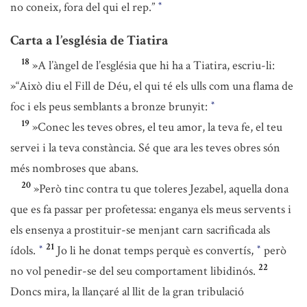
no coneix, fora del qui el rep.”
*
Carta a l’església de Tiatira
18
»A l’àngel de l’església que hi ha a Tiatira, escriu-li:
»“Això diu el Fill de Déu, el qui té els ulls com una flama de
foc i els peus semblants a bronze brunyit:
*
19
»Conec les teves obres, el teu amor, la teva fe, el teu
servei i la teva constància. Sé que ara les teves obres són
més nombroses que abans.
20
»Però tinc contra tu que toleres Jezabel, aquella dona
que es fa passar per profetessa: enganya els meus servents i
els ensenya a prostituir-se menjant carn sacrificada als
21
ídols.
Jo li he donat temps perquè es convertís,
però
*
*
22
no vol penedir-se del seu comportament libidinós.
Doncs mira, la llançaré al llit de la gran tribulació