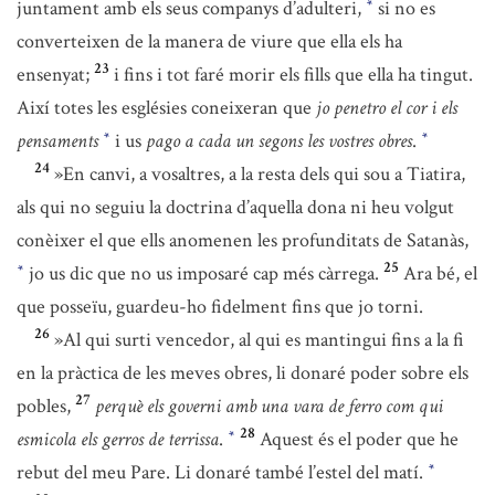
juntament amb els seus companys d’adulteri,
si no es
*
converteixen de la manera de viure que ella els ha
23
ensenyat;
i fins i tot faré morir els fills que ella ha tingut.
Així totes les esglésies coneixeran que
jo penetro el cor i els
pensaments
i us
pago a cada un segons les vostres obres
.
*
*
24
»En canvi, a vosaltres, a la resta dels qui sou a Tiatira,
als qui no seguiu la doctrina d’aquella dona ni heu volgut
conèixer el que ells anomenen les profunditats de Satanàs,
25
jo us dic que no us imposaré cap més càrrega.
Ara bé, el
*
que posseïu, guardeu-ho fidelment fins que jo torni.
26
»Al qui surti vencedor, al qui es mantingui fins a la fi
en la pràctica de les meves obres, li donaré poder sobre els
27
pobles,
perquè els governi amb una vara de ferro com qui
28
esmicola els gerros de terrissa
.
Aquest és el poder que he
*
rebut del meu Pare. Li donaré també l’estel del matí.
*