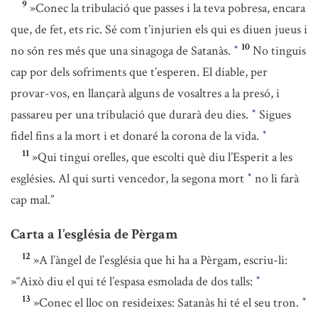
9
»Conec la tribulació que passes i la teva pobresa, encara
que, de fet, ets ric. Sé com t’injurien els qui es diuen jueus i
10
no són res més que una sinagoga de Satanàs.
No tinguis
*
cap por dels sofriments que t’esperen. El diable, per
provar-vos, en llançarà alguns de vosaltres a la presó, i
passareu per una tribulació que durarà deu dies.
Sigues
*
fidel fins a la mort i et donaré la corona de la vida.
*
11
»Qui tingui orelles, que escolti què diu l’Esperit a les
esglésies. Al qui surti vencedor, la segona mort
no li farà
*
cap mal.”
Carta a l’església de Pèrgam
12
»A l’àngel de l’església que hi ha a Pèrgam, escriu-li:
»“Això diu el qui té l’espasa esmolada de dos talls:
*
13
»Conec el lloc on resideixes: Satanàs hi té el seu tron.
*