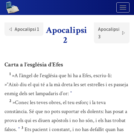
Togg
Navig
Apocalipsi
Apocalipsi 1
Apocalipsi
3
2
Carta a l’església d’Efes
1
»A l’àngel de l’església que hi ha a Efes, escriu-li:
»“Això diu el qui té a la mà dreta les set estrelles i es passeja
enmig dels set lampadaris d’or:
*
2
»Conec les teves obres, el teu esforç i la teva
constància. Sé que no pots suportar els dolents: has posat a
prova els qui es diuen apòstols i no ho són, i els has trobat
3
falsos.
Ets pacient i constant, i no has defallit quan has
*