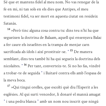
Sé que et mantens fidel al meu nom. No vas renegar de la
fe en mi, ni tan sols en els dies que Antipes, el meu
testimoni fidel, va ser mort en aquesta ciutat on resideix
Satanàs.
14
»Però tinc alguna cosa contra tu: dins teu n’hi ha que
segueixen la doctrina de Balaam, aquell qui ensenyava Balac
a fer caure els israelites en la trampa de menjar carn
15
sacrificada als ídols i així prostituir-se.
De manera
*
semblant, dins teu també hi ha qui segueix la doctrina dels
16
nicolaïtes.
Per tant, converteix-te. Si no ho fas, vindré
*
a trobar-te de seguida
i lluitaré contra ells amb l’espasa de
*
la meva boca.
17
»Qui tingui orelles, que escolti què diu l’Esperit a les
esglésies. Al qui surti vencedor, li donaré el mannà amagat
i una pedra blanca
amb un nom nou inscrit que ningú
*
*