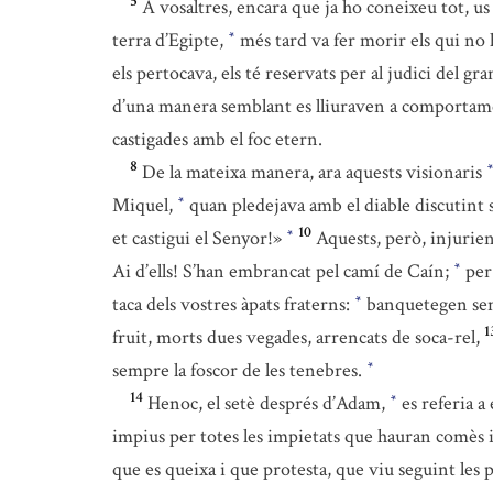
5
A vosaltres, encara que ja ho coneixeu tot, us
terra d’Egipte,
més tard va fer morir els qui no
*
els pertocava, els té reservats per al judici del gr
d’una manera semblant es lliuraven a comportamen
castigades amb el foc etern.
8
De la mateixa manera, ara aquests visionaris
*
Miquel,
quan pledejava amb el diable discutint s
*
10
et castigui el Senyor!»
Aquests, però, injurie
*
Ai d’ells! S’han embrancat pel camí de Caín;
per 
*
taca dels vostres àpats fraterns:
banquetegen sens
*
1
fruit, morts dues vegades, arrencats de soca-rel,
sempre la foscor de les tenebres.
*
14
Henoc, el setè després d’Adam,
es referia a
*
impius per totes les impietats que hauran comès i
que es queixa i que protesta, que viu seguint les p