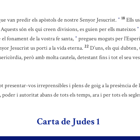
18
que van predir els apòstols de nostre Senyor Jesucrist.
Ells u
*
Aquests són els qui creen divisions, es guien per ells mateixos
*
 el fonament de la vostra fe santa,
pregueu moguts per l’Esperi
*
22
or Jesucrist us porti a la vida eterna.
D’uns, els qui dubten, 
ericòrdia, però amb molta cautela, detestant fins i tot el seu ves
t presentar-vos irreprensibles i plens de goig a la presència de l
, poder i autoritat abans de tots els temps, ara i per tots els segl
Carta de Judes 1