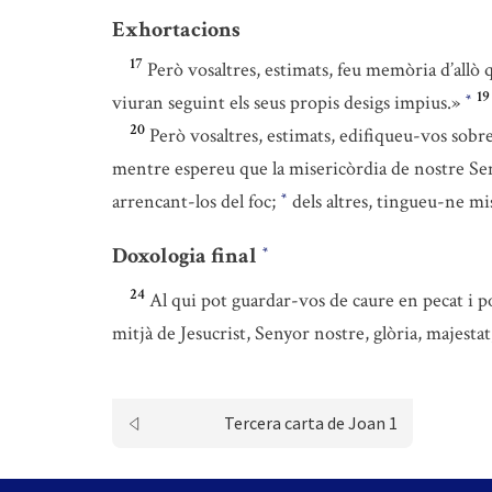
Exhortacions
17
Però vosaltres, estimats, feu memòria d’allò 
19
viuran seguint els seus propis desigs impius.»
*
20
Però vosaltres, estimats, edifiqueu-vos sobre
mentre espereu que la misericòrdia de nostre Seny
arrencant-los del foc;
dels altres, tingueu-ne mis
*
Doxologia final
*
24
Al qui pot guardar-vos de caure en pecat i po
mitjà de Jesucrist, Senyor nostre, glòria, majestat
Tercera carta de Joan 1