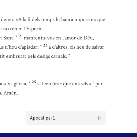
s deien: «A la fi dels temps hi haurà impostors que
i no tenen l’Esperit.
21
t Sant,
manteniu-vos en l’amor de Déu,
*
23
us n’heu d’apiadar;
a d’altres, els heu de salvar
*
tit embrutat pels desigs carnals.
*
25
a seva glòria,
al Déu únic que ens salva
per
*
*
es. Amén.
Apocalipsi 1