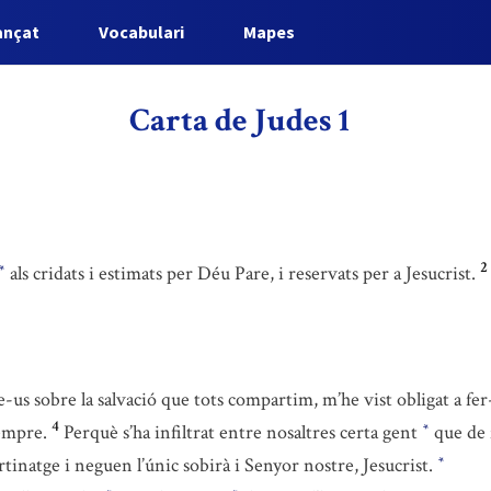
ançat
Vocabulari
Mapes
Carta de Judes 1
2
als cridats i estimats per Déu Pare, i reservats per a Jesucrist.
*
re-us sobre la salvació que tots compartim, m’he vist obligat a 
4
sempre.
Perquè s’ha infiltrat entre nosaltres certa gent
que de f
*
tinatge i neguen l’únic sobirà i Senyor nostre, Jesucrist.
*