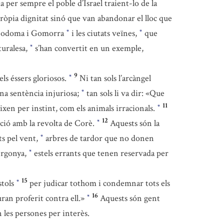
 per sempre el poble d’Israel traient-lo de la
ròpia dignitat sinó que van abandonar el lloc que
 Sodoma i Gomorra
i les ciutats veïnes,
que
*
*
turalesa,
s’han convertit en un exemple,
*
9
ls éssers gloriosos.
Ni tan sols l’arcàngel
*
una sentència injuriosa;
tan sols li va dir: «Que
*
11
xen per instint, com els animals irracionals.
*
12
ició amb la revolta de Corè.
Aquests són la
*
s pel vent,
arbres de tardor que no donen
*
ergonya,
estels errants que tenen reservada per
*
15
stols
per judicar tothom i condemnar tots els
*
16
ran proferit contra ell.»
Aquests són gent
*
n les persones per interès.