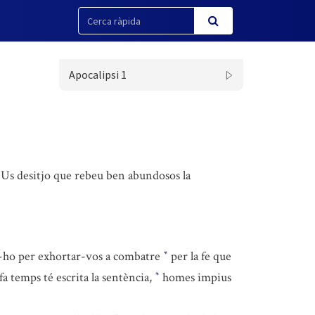
Apocalipsi 1
Us desitjo que rebeu ben abundosos la
fer-ho per exhortar-vos a combatre
per la fe que
*
a temps té escrita la sentència,
homes impius
*