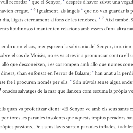
 vull recordar
que el Senyor,
després d’haver salvat una vegada
*
*
6
 havien cregut.
Igualment, als àngels
que no van guardar la p
*
*
7
an dia, lligats eternament al fons de les tenebres.
Així també,
*
ts libidinosos i mantenien relacions amb éssers d’una altra na
embruten el cos, menyspreen la sobirania del Senyor, injurien e
obre el cos de Moisès, no es va atrevir a pronunciar contra ell 
n allò que desconeixen, i es corrompen amb allò que només conei
diners, s’han enfonsat en l’error de Balaam;
han anat a la perd
*
e fre i procuren només per ells.
Són núvols sense aigua endut
*
3
onades salvatges de la mar que llancen com escuma la pròpia v
 ells quan va profetitzar dient: «El Senyor ve amb els seus sants e
 per totes les paraules insolents que aquests impius pecadors hau
ròpies passions. Dels seus llavis surten paraules inflades, i adule