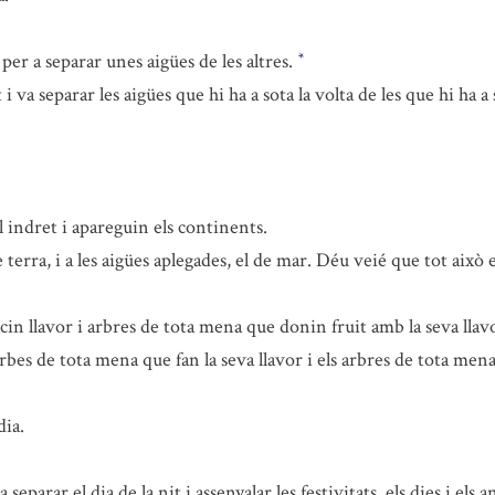
er a separar unes aigües de les altres.
*
 i va separar les aigües que hi ha a sota la volta de les que hi ha a
l indret i apareguin els continents.
erra, i a les aigües aplegades, el de mar. Déu veié que tot això 
n llavor i arbres de tota mena que donin fruit amb la seva llavor
erbes de tota mena que fan la seva llavor i els arbres de tota me
dia.
eparar el dia de la nit i assenyalar les festivitats, els dies i els a