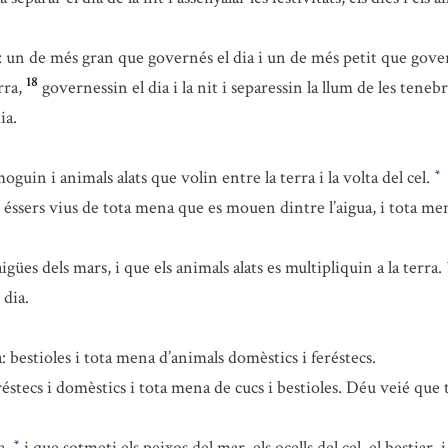
 un de més gran que governés el dia i un de més petit que governé
18
rra,
governessin el dia i la nit i separessin la llum de les teneb
ia.
uin i animals alats que volin entre la terra i la volta del cel.
*
 éssers vius de tota mena que es mouen dintre l’aigua, i tota men
ües dels mars, i que els animals alats es multipliquin a la terra.
 dia.
 bestioles i tota mena d’animals domèstics i feréstecs.
éstecs i domèstics i tota mena de cucs i bestioles. Déu veié que t
a,
i que sotmeti els peixos del mar, els ocells del cel, el bestiar, i
*