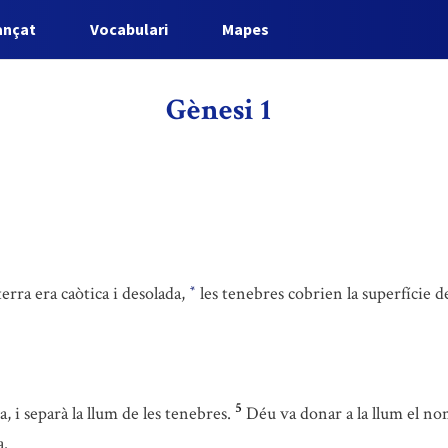
ançat
Vocabulari
Mapes
Gènesi 1
terra era caòtica i desolada,
les tenebres cobrien la superfície de
*
5
, i separà la llum de les tenebres.
Déu va donar a la llum el nom 
a.