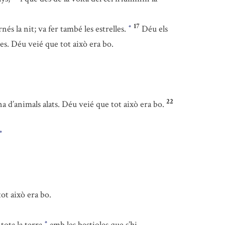
17
s la nit; va fer també les estrelles.
Déu els
*
res. Déu veié que tot això era bo.
22
a d’animals alats. Déu veié que tot això era bo.
*
ot això era bo.
 tota la terra
amb les bestioles que s’hi
*