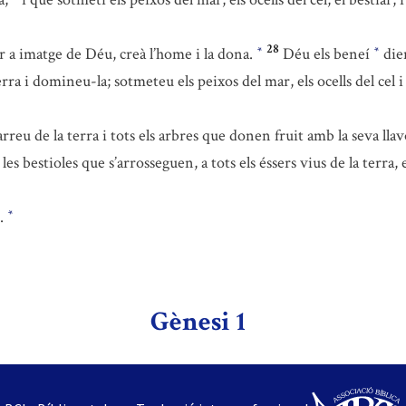
28
r a imatge de Déu, creà l’home i la dona.
Déu els beneí
dien
*
*
a i domineu-la; sotmeteu els peixos del mar, els ocells del cel i 
reu de la terra i tots els arbres que donen fruit amb la seva llav
tes les bestioles que s’arrosseguen, a tots els éssers vius de la terr
o.
*
Gènesi 1