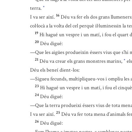
terra.
*
16
I va ser així.
Déu va fer els dos grans llumeners:
col·locà a la volta del cel perquè il·luminessin la te
19
Hi hagué un vespre i un matí, i fou el quart d
20
Déu digué:
—Que les aigües produeixin éssers vius que s’hi mog
21
Déu va crear els grans monstres marins,
els
*
Déu els beneí dient-los:
—Sigueu fecunds, multipliqueu-vos i ompliu les aig
23
Hi hagué un vespre i un matí, i fou el cinquè
24
Déu digué:
—Que la terra produeixi éssers vius de tota mena:
25
I va ser així.
Déu va fer tota mena d’animals fer
26
Déu digué:
—Fem l’home a imatge nostra, a semblança nostr