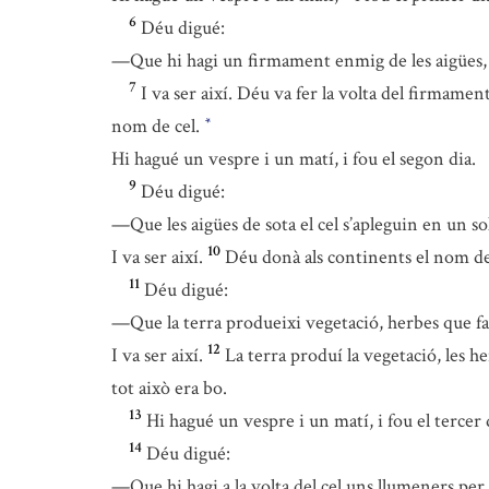
6
Déu digué:
—Que hi hagi un firmament enmig de les aigües, p
7
I va ser així. Déu va fer la volta del firmament
nom de cel.
*
Hi hagué un vespre i un matí, i fou el segon dia.
9
Déu digué:
—Que les aigües de sota el cel s’apleguin en un so
10
I va ser així.
Déu donà als continents el nom de t
11
Déu digué:
—Que la terra produeixi vegetació, herbes que faci
12
I va ser així.
La terra produí la vegetació, les h
tot això era bo.
13
Hi hagué un vespre i un matí, i fou el tercer 
14
Déu digué:
—Que hi hagi a la volta del cel uns llumeners per a s