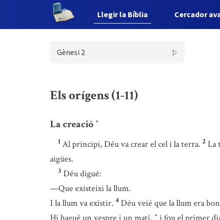
Llegir la Bíblia
Cercador av
Gènesi 2
Els orígens (1-11)
La creació
*
1
2
Al principi, Déu va crear el cel i la terra.
La 
aigües.
3
Déu digué:
—Que existeixi la llum.
4
I la llum va existir.
Déu veié que la llum era bona
Hi hagué un vespre i un matí,
i fou el primer di
*