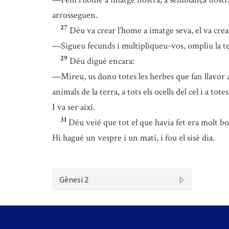
arrosseguen.
27
Déu va crear l’home a imatge seva, el va crea
—Sigueu fecunds i multipliqueu-vos, ompliu la terr
29
Déu digué encara:
—Mireu, us dono totes les herbes que fan llavor ar
animals de la terra, a tots els ocells del cel i a to
I va ser així.
31
Déu veié que tot el que havia fet era molt b
Hi hagué un vespre i un matí, i fou el sisè dia.
Gènesi 2