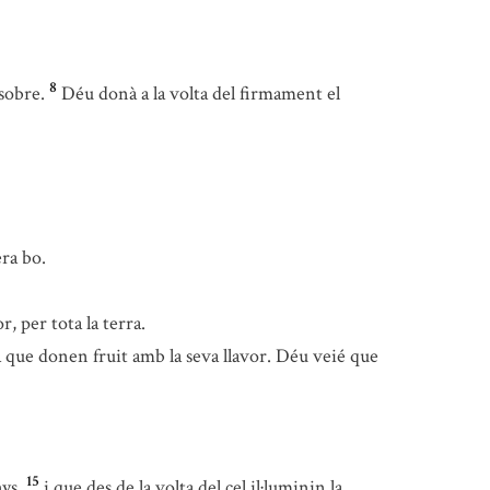
8
 sobre.
Déu donà a la volta del firmament el
era bo.
, per tota la terra.
na que donen fruit amb la seva llavor. Déu veié que
15
nys,
i que des de la volta del cel il·luminin la