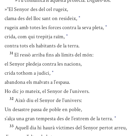
»Tu comunica’ls aquesta profecia. Digues-los:
»“El Senyor des del cel rugeix,
clama des del lloc sant on resideix,
*
rugeix amb totes les forces contra la seva pleta,
*
crida, com qui trepitja raïm,
*
contra tots els habitants de la terra.
31
El ressò arriba fins als límits del món:
el Senyor pledeja contra les nacions,
crida tothom a judici,
*
abandona els malvats a l’espasa.
Ho dic jo mateix, el Senyor de l’univers.
32
Això diu el Senyor de l’univers:
Un desastre passa de poble en poble,
s’alça una gran tempesta des de l’extrem de la terra.
*
33
Aquell dia hi haurà víctimes del Senyor pertot arreu,