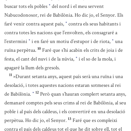
buscar tots els pobles
del nord i el meu servent
*
Nabucodonosor, rei de Babilònia. Ho dic jo, el Senyor. Els
faré venir contra aquest país,
contra els seus habitants i
*
contra totes les nacions que l’envolten, els consagraré a
l’extermini
i en faré un motiu d’estupor i de riota,
una
*
*
10
ruïna perpètua.
Faré que s’hi acabin els crits de joia i de
festa, el cant del nuvi i de la núvia,
i el so de la mola, i
*
apagaré la llum dels gresols.
11
»Durant setanta anys, aquest país serà una ruïna i una
desolació, i totes aquestes nacions estaran sotmeses al rei
12
de Babilònia.
Però quan s’hauran complert setanta anys,
*
demanaré comptes pels seus crims al rei de Babilònia, al seu
poble i al país dels caldeus, i els convertiré en una desolació
13
perpètua. Ho dic jo, el Senyor.
Faré que es compleixi
contra el país dels caldeus tot el que he dit sobre ell, tot el