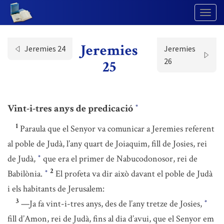
Togg
Navig
Jeremies
Jeremies 24
Jeremies
26
25
Vint-i-tres anys de predicació
*
1
Paraula que el Senyor va comunicar a Jeremies referent
al poble de Judà, l’any quart de Joiaquim, fill de Josies, rei
de Judà,
que era el primer de Nabucodonosor, rei de
*
2
Babilònia.
El profeta va dir això davant el poble de Judà
*
i els habitants de Jerusalem:
3
—Ja fa vint-i-tres anys, des de l’any tretze de Josies,
*
fill d’Amon, rei de Judà, fins al dia d’avui, que el Senyor em