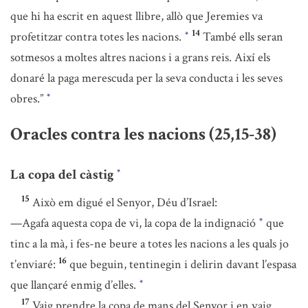
que hi ha escrit en aquest llibre, allò que Jeremies va
14
profetitzar contra totes les nacions.
També ells seran
*
sotmesos a moltes altres nacions i a grans reis. Així els
donaré la paga merescuda per la seva conducta i les seves
obres.”
*
Oracles contra les nacions (25,15-38)
La copa del càstig
*
15
Això em digué el Senyor, Déu d’Israel:
—Agafa aquesta copa de vi, la copa de la indignació
que
*
tinc a la mà, i fes-ne beure a totes les nacions a les quals jo
16
t’enviaré:
que beguin, tentinegin i delirin davant l’espasa
que llançaré enmig d’elles.
*
17
Vaig prendre la copa de mans del Senyor i en vaig