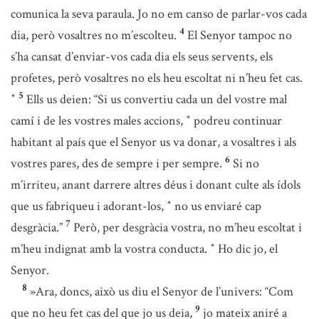
comunica la seva paraula. Jo no em canso de parlar-vos cada
4
dia, però vosaltres no m’escolteu.
El Senyor tampoc no
s’ha cansat d’enviar-vos cada dia els seus servents, els
profetes, però vosaltres no els heu escoltat ni n’heu fet cas.
5
Ells us deien: “Si us convertiu cada un del vostre mal
*
camí i de les vostres males accions,
podreu continuar
*
habitant al país que el Senyor us va donar, a vosaltres i als
6
vostres pares, des de sempre i per sempre.
Si no
m’irriteu, anant darrere altres déus i donant culte als ídols
que us fabriqueu i adorant-los,
no us enviaré cap
*
7
desgràcia.”
Però, per desgràcia vostra, no m’heu escoltat i
m’heu indignat amb la vostra conducta.
Ho dic jo, el
*
Senyor.
8
»Ara, doncs, això us diu el Senyor de l’univers: “Com
9
que no heu fet cas del que jo us deia,
jo mateix aniré a