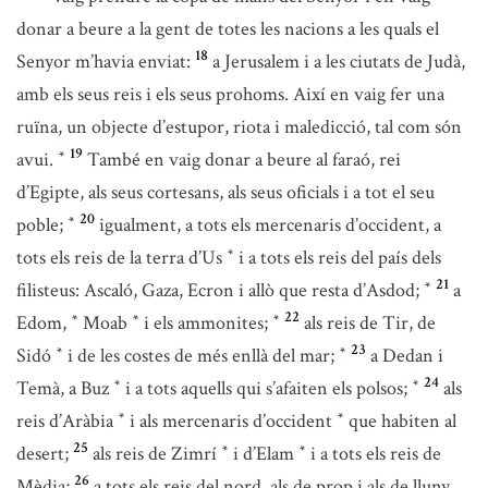
donar a beure a la gent de totes les nacions a les quals el
18
Senyor m’havia enviat:
a Jerusalem i a les ciutats de Judà,
amb els seus reis i els seus prohoms. Així en vaig fer una
ruïna, un objecte d’estupor, riota i maledicció, tal com són
19
avui.
També en vaig donar a beure al faraó, rei
*
d’Egipte, als seus cortesans, als seus oficials i a tot el seu
20
poble;
igualment, a tots els mercenaris d’occident, a
*
tots els reis de la terra d’Us
i a tots els reis del país dels
*
21
filisteus: Ascaló, Gaza, Ecron i allò que resta d’Asdod;
a
*
22
Edom,
Moab
i els ammonites;
als reis de Tir, de
*
*
*
23
Sidó
i de les costes de més enllà del mar;
a Dedan i
*
*
24
Temà, a Buz
i a tots aquells qui s’afaiten els polsos;
als
*
*
reis d’Aràbia
i als mercenaris d’occident
que habiten al
*
*
25
desert;
als reis de Zimrí
i d’Elam
i a tots els reis de
*
*
26
Mèdia;
a tots els reis del nord, als de prop i als de lluny,