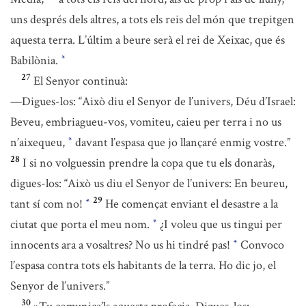
uns després dels altres, a tots els reis del món que trepitgen
aquesta terra. L’últim a beure serà el rei de Xeixac, que és
Babilònia.
*
27
El Senyor continuà:
—Digues-los: “Això diu el Senyor de l’univers, Déu d’Israel:
Beveu, embriagueu-vos, vomiteu, caieu per terra i no us
n’aixequeu,
davant l’espasa que jo llançaré enmig vostre.”
*
28
I si no volguessin prendre la copa que tu els donaràs,
digues-los: “Això us diu el Senyor de l’univers: En beureu,
29
tant sí com no!
He començat enviant el desastre a la
*
ciutat que porta el meu nom.
¿I voleu que us tingui per
*
innocents ara a vosaltres? No us hi tindré pas!
Convoco
*
l’espasa contra tots els habitants de la terra. Ho dic jo, el
Senyor de l’univers.”
30