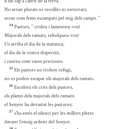
d’un cap a l’altre de la terra.
No seran plorats ni recollits ni enterrats;
seran com fems escampats pel mig dels camps.
*
34
Pastors,
crideu i lamenteu-vos!
*
Majorals dels ramats, rebolqueu-vos!
Us arriba el dia de la matança,
el dia de la vostra dispersió,
i caureu com vasos preciosos.
35
Els pastors no troben refugi,
no es poden escapar els majorals dels ramats.
36
Escolteu els crits dels pastors,
els planys dels majorals dels ramats:
el Senyor ha devastat les pastures;
37
s’ha estès el silenci per les millors pletes
davant l’enuig ardent del Senyor.
38